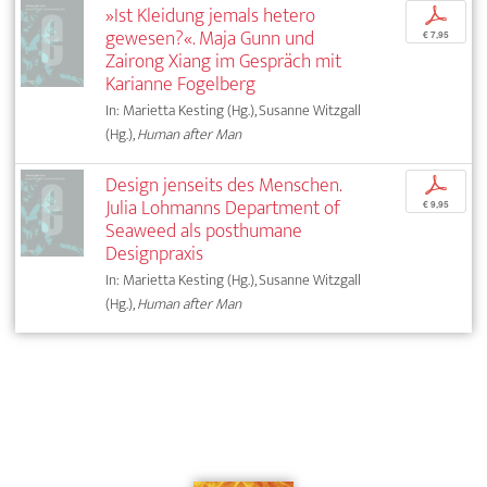
»Ist Kleidung jemals hetero
p
gewesen?«. Maja Gunn und
€ 7,95
Zairong Xiang im Gespräch mit
Karianne Fogelberg
In: Marietta Kesting (Hg.), Susanne Witzgall
(Hg.),
Human after Man
Design jenseits des Menschen.
p
Julia Lohmanns Department of
€ 9,95
Seaweed als posthumane
Designpraxis
In: Marietta Kesting (Hg.), Susanne Witzgall
(Hg.),
Human after Man