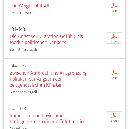
The Weight of it All
p
€ 5,95
Cécile B. Evans
131–143
Die Angst vor Migration. Gefühle als
p
Modus politischen Denkens
€ 7,95
Serhat Karakayalı
144–162
Zwischen Aufbruch und Ausgrenzung.
p
Politiken der Angst in den
€ 7,95
zeitgenössischen Künsten
Susanne Witzgall
163–178
Immersion und Environment.
p
Prolegomena zu einer Affekttheorie
€ 7,95
Marietta Kesting