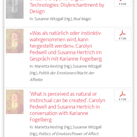
Technologies: Dis/enchantment by
€ 9,95
Design
In: Susanne Witzgall (Hg.),
Real Magic
»Was als natürlich oder instinktiv
p
wahrgenommen wird, kann
€ 7,95
hergestellt werden«. Carolyn
Pedwell und Susanna Hertrich im
Gespräch mit Karianne Fogelberg
In: Marietta Kesting (Hg.), Susanne Witzgall
(Hg.),
Politik der Emotionen/Macht der
Affekte
‘What is perceived as natural or
p
instinctual can be created’. Carolyn
€ 7,95
Pedwell and Susanna Hertrich in
conversation with Karianne
Fogelberg
In: Marietta Kesting (Hg.), Susanne Witzgall
(Hg.),
Politics of Emotion/Power of Affect