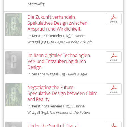
Materiality
Die Zukunft verhandeln.
p
Spekulatives Design zwischen
€ 7,95
Anspruch und Wirklichkeit
In: Kerstin Stakemeier (Hg.), Susanne
Witzgall (Hg.),
Die Gegenwart der Zukunft
Im Bann digitaler Technologien.
p
Ver- und Entzauberung durch
€ 9,95
Design
In: Susanne Witzgall (Hg.),
Reale Magie
Negotiating the Future.
p
Speculative Design between Claim
€ 9,95
and Reality
In: Kerstin Stakemeier (Hg.), Susanne
Witzgall (Hg.),
The Present of the Future
Under the Spell of Digital
p