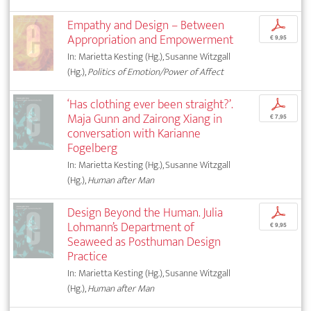
Empathy and Design – Between
p
Appropriation and Empowerment
€ 9,95
In: Marietta Kesting (Hg.), Susanne Witzgall
(Hg.),
Politics of Emotion/Power of Affect
‘Has clothing ever been straight?’.
p
Maja Gunn and Zairong Xiang in
€ 7,95
conversation with Karianne
Fogelberg
In: Marietta Kesting (Hg.), Susanne Witzgall
(Hg.),
Human after Man
Design Beyond the Human. Julia
p
Lohmann’s Department of
€ 9,95
Seaweed as Posthuman Design
Practice
In: Marietta Kesting (Hg.), Susanne Witzgall
(Hg.),
Human after Man