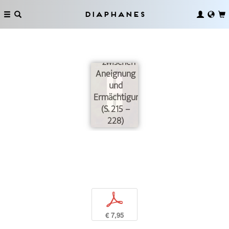
Diaphanes
Empathie
und Design
– zwischen
Aneignung
und
Ermächtigung
(S. 215 –
228)
p
€ 7,95