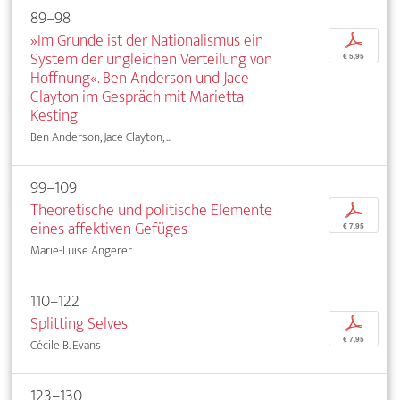
89–98
»Im Grunde ist der Nationalismus ein
p
System der ungleichen Verteilung von
€ 5,95
Hoffnung«. Ben Anderson und Jace
Clayton im Gespräch mit Marietta
Kesting
Ben Anderson, Jace Clayton, ...
99–109
Theoretische und politische Elemente
p
eines affektiven Gefüges
€ 7,95
Marie-Luise Angerer
110–122
Splitting Selves
p
€ 7,95
Cécile B. Evans
123–130