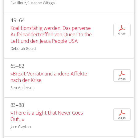
Eva Illouz, Susanne Witzgall
49–64
Koalitionsfähig werden: Das perverse
p
Aufeinandertreffen von Queer to the
€ 7,95
Left und den Jesus People USA
Deborah Gould
65–82
»Brexit-Verrat« und andere Affekte
p
nach der Krise
€ 7,95
Ben Anderson
83–88
»There is a Light that Never Goes
p
Out...«
€ 5,95
Jace Clayton