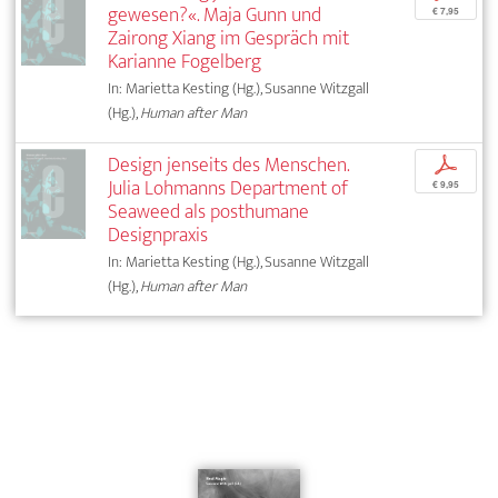
gewesen?«. Maja Gunn und
€ 7,95
Zairong Xiang im Gespräch mit
Karianne Fogelberg
In: Marietta Kesting (Hg.), Susanne Witzgall
(Hg.),
Human after Man
Design jenseits des Menschen.
p
Julia Lohmanns Department of
€ 9,95
Seaweed als posthumane
Designpraxis
In: Marietta Kesting (Hg.), Susanne Witzgall
(Hg.),
Human after Man