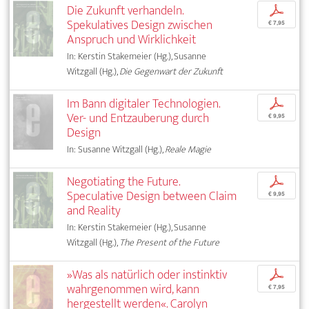
Die Zukunft verhandeln.
p
Spekulatives Design zwischen
€ 7,95
Anspruch und Wirklichkeit
In: Kerstin Stakemeier (Hg.), Susanne
Witzgall (Hg.),
Die Gegenwart der Zukunft
Im Bann digitaler Technologien.
p
Ver- und Entzauberung durch
€ 9,95
Design
In: Susanne Witzgall (Hg.),
Reale Magie
Negotiating the Future.
p
Speculative Design between Claim
€ 9,95
and Reality
In: Kerstin Stakemeier (Hg.), Susanne
Witzgall (Hg.),
The Present of the Future
»Was als natürlich oder instinktiv
p
wahrgenommen wird, kann
€ 7,95
hergestellt werden«. Carolyn