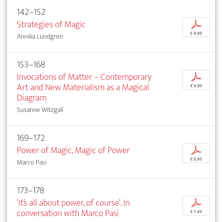
142–152
Strategies of Magic
p
€ 9,95
Annika Lundgren
153–168
Invocations of Matter – Contemporary
p
Art and New Materialism as a Magical
€ 9,95
Diagram
Susanne Witzgall
169–172
Power of Magic, Magic of Power
p
€ 5,95
Marco Pasi
173–178
‘It’s all about power, of course’. In
p
conversation with Marco Pasi
€ 7,95