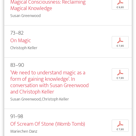
Magical Consciousness: Reclaiming
p
Magical Knowledge
€ 9,95
Susan Greenwood
73–82
On Magic
p
€ 7,95
Christoph Keller
83–90
‘We need to understand magic as a
p
form of gaining knowledge’. In
€ 7,95
conversation with Susan Greenwood
and Christoph Keller
Susan Greenwood, Christoph Keller
91–98
Of Scream Of Stone (Womb Tomb)
p
€ 7,95
Mariechen Danz