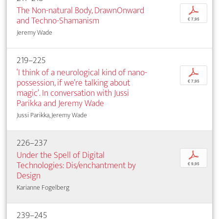
The Non-natural Body, DrawnOnward
p
and Techno-Shamanism
€ 7,95
Jeremy Wade
219–225
‘I think of a neurological kind of nano-
p
possession, if we’re talking about
€ 7,95
magic’. In conversation with Jussi
Parikka and Jeremy Wade
Jussi Parikka, Jeremy Wade
226–237
Under the Spell of Digital
p
Technologies: Dis/enchantment by
€ 9,95
Design
Karianne Fogelberg
239–245