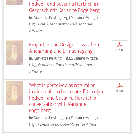
Pedwell und Susanna Hertrich im
Gespräch mit Karianne Fogelberg
In: Marietta Kesting (Hg.), Susanne Witzgall
(Hg.),
Politik der Emotionen/Macht der
Affekte
Empathie und Design – zwischen
p
Aneignung und Ermächtigung
€ 7,95
In: Marietta Kesting (Hg.), Susanne Witzgall
(Hg.),
Politik der Emotionen/Macht der
Affekte
‘What is perceived as natural or
p
instinctual can be created’. Carolyn
€ 7,95
Pedwell and Susanna Hertrich in
conversation with Karianne
Fogelberg
In: Marietta Kesting (Hg.), Susanne Witzgall
(Hg.),
Politics of Emotion/Power of Affect