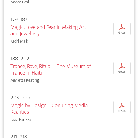
Marco Pasi
179–187
Magic, Love and Fear in Making Art
p
and Jewellery
€ 7,95
Kadri Mälk
188–202
Trance, Rave, Ritual – The Museum of
p
Trance in Haiti
€ 9,95
Marietta Kesting
203–210
Magic by Design – Conjuring Media
p
Realities
€ 7,95
Jussi Parikka
211–218