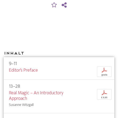
Inhalt
9–11
Editor’s Preface
p
gratis
13–28
Real Magic – An Introductory
p
Approach
€ 9,95
Susanne Witzgall