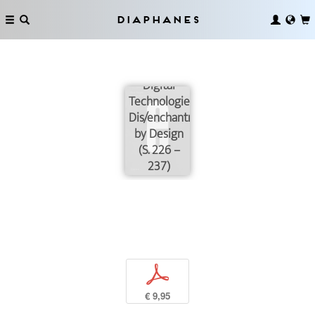
Diaphanes
Under the
Spell of
Digital
Technologies:
Dis/enchantment
by Design
(S. 226 –
237)
p
€ 9,95