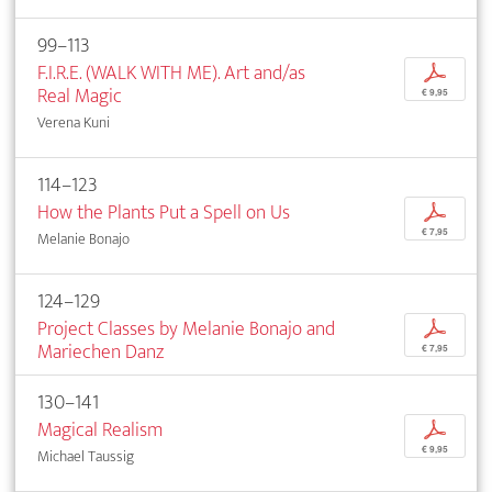
99–113
F.I.R.E. (WALK WITH ME). Art and/as
p
Real Magic
€ 9,95
Verena Kuni
114–123
How the Plants Put a Spell on Us
p
€ 7,95
Melanie Bonajo
124–129
Project Classes by Melanie Bonajo and
p
Mariechen Danz
€ 7,95
130–141
Magical Realism
p
€ 9,95
Michael Taussig