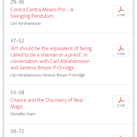
29–36
Contra Contra Means Pro – A
p
Swinging Pendulum
€ 7,95
Carl Abrahamsson
37–52
‘Art should be the equivalent of being
p
called to be a shaman or a priest’. In
€ 9,95
conversation with Carl Abrahamsson
and Genesis Breyer P-Orridge
Carl Abrahamsson, Genesis Breyer P-Orridge
53–58
Chance and the Discovery of Real
p
Magic
€ 7,95
Demdike Stare
59–72