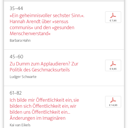
35–44
»Ein geheimnisvoller sechster Sinn.«.
p
Hannah Arendt über »sensus
€ 7,95
communis« und den »gesunden
Menschenverstand«
Barbara Hahn
45–60
Zu Dumm zum Applaudieren? Zur
p
Politik des Geschmacksurteils
€ 9,95
Ludger Schwarte
61–82
Ich bilde mir Öffentlichkeit ein, sie
p
bilden sich Öffentlichkeit ein, wir
€ 14,95
bilden uns Öffentlichkeit ein…
Änderungen im Imaginären
Kai van Eikels