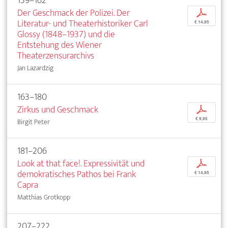
139–162
Der Geschmack der Polizei. Der
p
Literatur- und Theaterhistoriker Carl
€ 14,95
Glossy (1848–1937) und die
Entstehung des Wiener
Theaterzensurarchivs
Jan Lazardzig
163–180
Zirkus und Geschmack
p
€ 9,95
Birgit Peter
181–206
Look at that face!. Expressivität und
p
demokratisches Pathos bei Frank
€ 14,95
Capra
Matthias Grotkopp
207–222