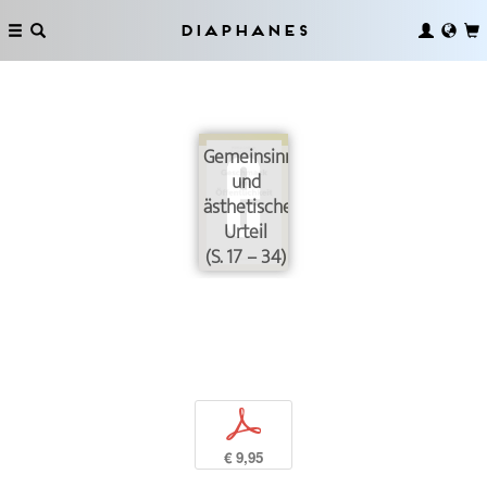
Diaphanes
Gemeinsinn
und
ästhetisches
Urteil
(S. 17 – 34)
p
€ 9,95