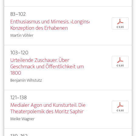
83–102
Enthusiasmus und Mimesis. ›Longins‹
p
Konzeption des Erhabenen
€ 9,95
Martin Vöhler
103–120
Urteilende Zuschauer. Über
p
Geschmack und Öffentlichkeit um
€ 9,95
1800
Benjamin Wihstutz
121–138
Medialer Agon und Kunsturteil. Die
p
Theaterpolemik des Moritz Saphir
€ 9,95
Meike Wagner