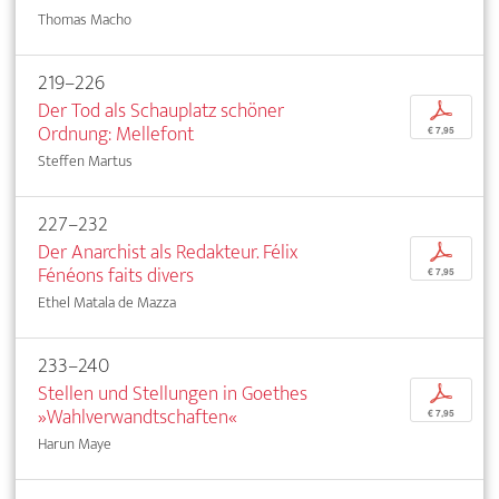
Thomas Macho
219–226
Der Tod als Schauplatz schöner
p
Ordnung: Mellefont
€ 7,95
Steffen Martus
227–232
Der Anarchist als Redakteur. Félix
p
Fénéons faits divers
€ 7,95
Ethel Matala de Mazza
233–240
Stellen und Stellungen in Goethes
p
»Wahlverwandtschaften«
€ 7,95
Harun Maye