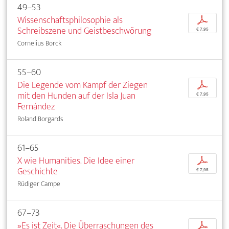
49–53
Wissenschaftsphilosophie als
p
Schreibszene und Geistbeschwörung
€ 7,95
Cornelius Borck
55–60
Die Legende vom Kampf der Ziegen
p
mit den Hunden auf der Isla Juan
€ 7,95
Fernández
Roland Borgards
61–65
X wie Humanities. Die Idee einer
p
Geschichte
€ 7,95
Rüdiger Campe
67–73
»Es ist Zeit«. Die Überraschungen des
p