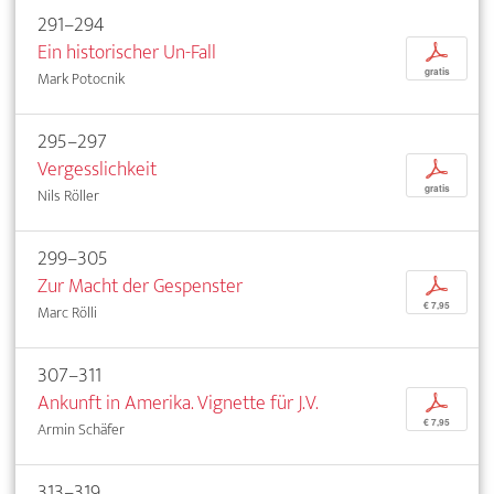
291–294
Ein historischer Un-Fall
p
gratis
Mark Potocnik
295–297
Vergesslichkeit
p
gratis
Nils Röller
299–305
Zur Macht der Gespenster
p
€ 7,95
Marc Rölli
307–311
Ankunft in Amerika. Vignette für J.V.
p
€ 7,95
Armin Schäfer
313–319