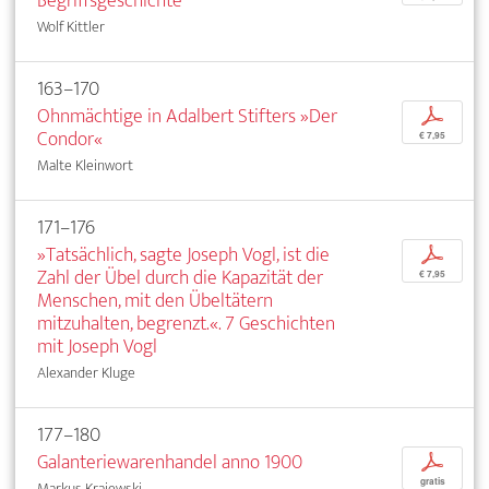
Begriffsgeschichte
Wolf Kittler
163–170
Ohnmächtige in Adalbert Stifters »Der
p
Condor«
€ 7,95
Malte Kleinwort
171–176
»Tatsächlich, sagte Joseph Vogl, ist die
p
Zahl der Übel durch die Kapazität der
€ 7,95
Menschen, mit den Übeltätern
mitzuhalten, begrenzt.«. 7 Geschichten
mit Joseph Vogl
Alexander Kluge
177–180
Galanteriewarenhandel anno 1900
p
gratis
Markus Krajewski