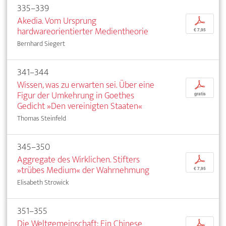
335–339
Akedia. Vom Ursprung
p
hardwareorientierter Medientheorie
€ 7,95
Bernhard Siegert
341–344
Wissen, was zu erwarten sei. Über eine
p
Figur der Umkehrung in Goethes
gratis
Gedicht »Den vereinigten Staaten«
Thomas Steinfeld
345–350
Aggregate des Wirklichen. Stifters
p
»trübes Medium« der Wahrnehmung
€ 7,95
Elisabeth Strowick
351–355
Die Weltgemeinschaft: Ein Chinese
p