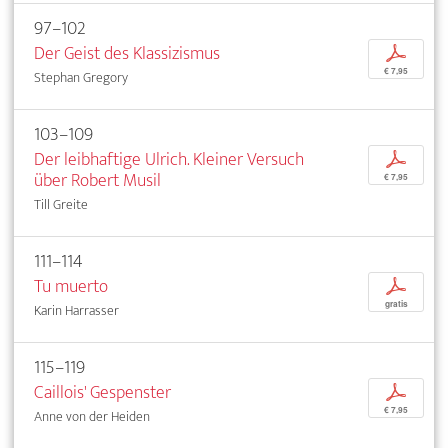
97–102
Der Geist des Klassizismus
p
€ 7,95
Stephan Gregory
103–109
Der leibhaftige Ulrich. Kleiner Versuch
p
über Robert Musil
€ 7,95
Till Greite
111–114
Tu muerto
p
gratis
Karin Harrasser
115–119
Caillois' Gespenster
p
€ 7,95
Anne von der Heiden