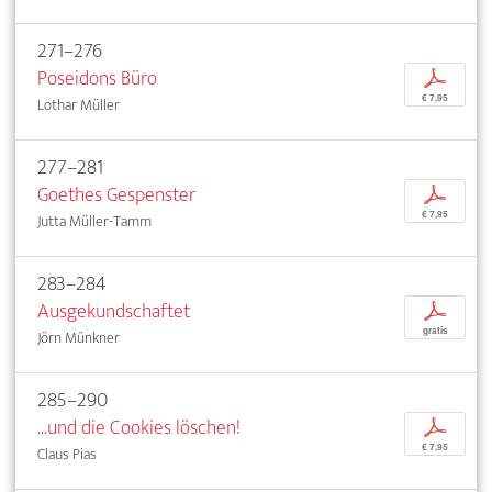
271–276
Poseidons Büro
p
€ 7,95
Lothar Müller
277–281
Goethes Gespenster
p
€ 7,95
Jutta Müller-Tamm
283–284
Ausgekundschaftet
p
gratis
Jörn Münkner
285–290
...und die Cookies löschen!
p
€ 7,95
Claus Pias