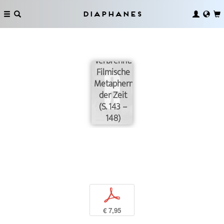
Nacht, ein
Blick, ein
Diaphanes
Körper, der
in der
Sonne
verbrennt.
Filmische
Metaphern
der Zeit
(S. 143 –
148)
p
€ 7,95