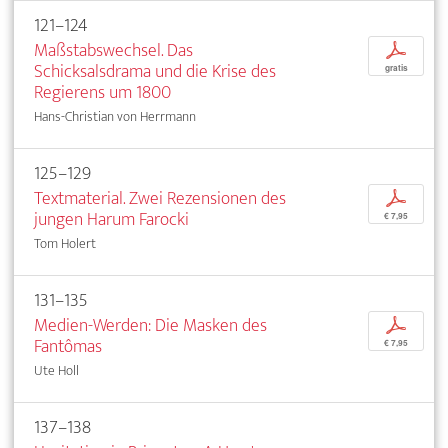
121–124
Maßstabswechsel. Das
p
Schicksalsdrama und die Krise des
gratis
Regierens um 1800
Hans-Christian von Herrmann
125–129
Textmaterial. Zwei Rezensionen des
p
jungen Harum Farocki
€ 7,95
Tom Holert
131–135
Medien-Werden: Die Masken des
p
Fantômas
€ 7,95
Ute Holl
137–138