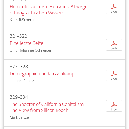
Humboldt auf dem Hunsrück. Abwege
p
ethnographischen Wissens
€ 7,95
Klaus R. Scherpe
321–322
Eine letzte Seite
p
gratis
Ulrich Johannes Schneider
323–328
Demographie und Klassenkampf
p
€ 7,95
Leander Scholz
329–334
The Specter of California Capitalism:
p
The View from Silicon Beach
€ 7,95
Mark Seltzer