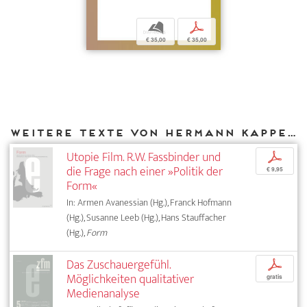
b
p
€ 35,00
€ 35,00
Weitere Texte von Hermann Kappelhoff bei DIAPHANES
Utopie Film. R.W. Fassbinder und
p
die Frage nach einer »Politik der
€ 9,95
Form«
In: Armen Avanessian (Hg.), Franck Hofmann
(Hg.), Susanne Leeb (Hg.), Hans Stauffacher
(Hg.),
Form
Das Zuschauergefühl.
p
Möglichkeiten qualitativer
gratis
Medienanalyse