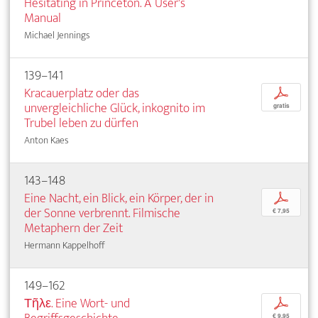
Hesitating in Princeton. A User's
Manual
Michael Jennings
139–141
Kracauerplatz oder das
p
unvergleichliche Glück, inkognito im
gratis
Trubel leben zu dürfen
Anton Kaes
143–148
Eine Nacht, ein Blick, ein Körper, der in
p
der Sonne verbrennt. Filmische
€ 7,95
Metaphern der Zeit
Hermann Kappelhoff
149–162
Τῆλε. Eine Wort- und
p
€ 9,95