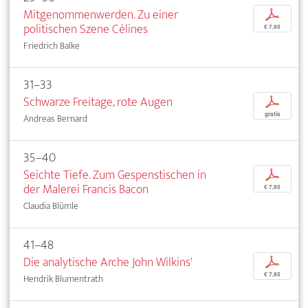
Mitgenommenwerden. Zu einer
p
politischen Szene Célines
€ 7,95
Friedrich Balke
31–33
Schwarze Freitage, rote Augen
p
gratis
Andreas Bernard
35–40
Seichte Tiefe. Zum Gespenstischen in
p
der Malerei Francis Bacon
€ 7,95
Claudia Blümle
41–48
Die analytische Arche John Wilkins'
p
€ 7,95
Hendrik Blumentrath