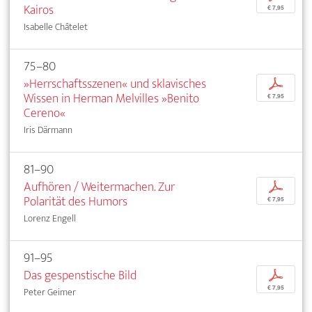
Kairos
€ 7,95
Isabelle Châtelet
75–80
»Herrschaftsszenen« und sklavisches
p
Wissen in Herman Melvilles »Benito
€ 7,95
Cereno«
Iris Därmann
81–90
Aufhören / Weitermachen. Zur
p
Polarität des Humors
€ 7,95
Lorenz Engell
91–95
Das gespenstische Bild
p
€ 7,95
Peter Geimer