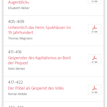
Augenblick«
€ 7,95
Elisabeth Weber
405–409
Unheimlich das Heim. Spukhäuser im
p
19. Jahrhundert
€ 7,95
Thomas Wegmann
411–416
Gespenster des Kapitalismus an Bord
p
der Pequod
€ 7,95
Niels Werber
417–422
Der Pöbel als Gespenst des Volks
p
€ 7,95
Roman Widder