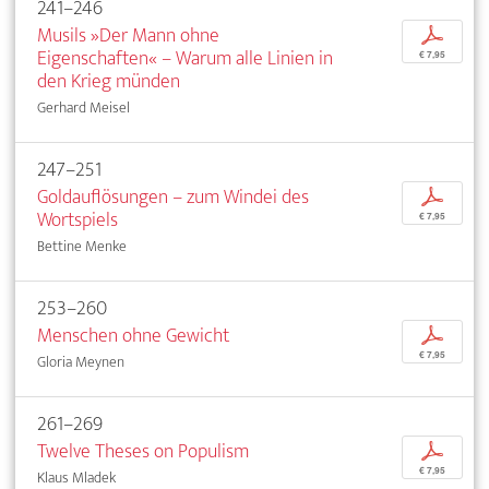
241–246
Musils »Der Mann ohne
p
Eigenschaften« – Warum alle Linien in
€ 7,95
den Krieg münden
Gerhard Meisel
247–251
Goldauflösungen – zum Windei des
p
Wortspiels
€ 7,95
Bettine Menke
253–260
Menschen ohne Gewicht
p
€ 7,95
Gloria Meynen
261–269
Twelve Theses on Populism
p
€ 7,95
Klaus Mladek