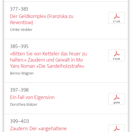
377–383
Der Geldkomplex (Franziska zu
p
Reventlow)
€ 7,95
Ulrike Vedder
385–395
»Bitten Sie von Ketteler das Feuer zu
p
halten.« Zaudern und Gewalt in Mo
€ 9,95
Yans Roman »Die Sandelholzstrafe«
Benno Wagner
397–398
Ein Fall von Eigensinn
p
gratis
Dorothea Walzer
399–403
Zaudern: Der »angehaltene
p