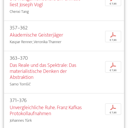
liest Joseph Vogl
€ 7,95
Chenxi Tang
357–362
Akademische Geisterjäger
p
€ 7,95
Kaspar Renner, Veronika Thanner
363–370
Das Reale und das Spektrale: Das
p
materialistische Denken der
€ 7,95
Abstraktion
Samo Tomšič
371–376
Unvergleichliche Ruhe. Franz Kafkas
p
Protokollaufnahmen
€ 7,95
Johannes Türk