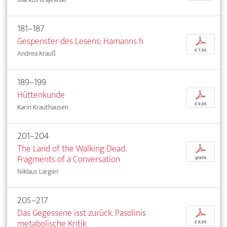
181–187
Gespenster des Lesens: Hamanns h
p
€ 7,95
Andrea Krauß
189–199
Hüttenkunde
p
€ 9,95
Karin Krauthausen
201–204
The Land of the Walking Dead.
p
Fragments of a Conversation
gratis
Niklaus Largier
205–217
Das Gegessene isst zurück. Pasolinis
p
metabolische Kritik
€ 9,95