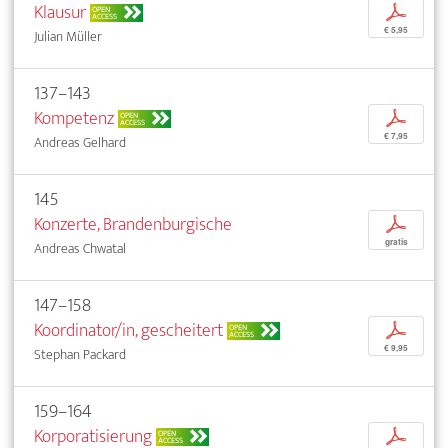
Klausur
p
OPEN
ACCESS
€ 5,95
Julian Müller
137–143
Kompetenz
p
OPEN
ACCESS
€ 7,95
Andreas Gelhard
145
Konzerte, Brandenburgische
p
gratis
Andreas Chwatal
147–158
Koordinator/in, gescheitert
p
OPEN
ACCESS
€ 9,95
Stephan Packard
159–164
Korporatisierung
p
OPEN
ACCESS