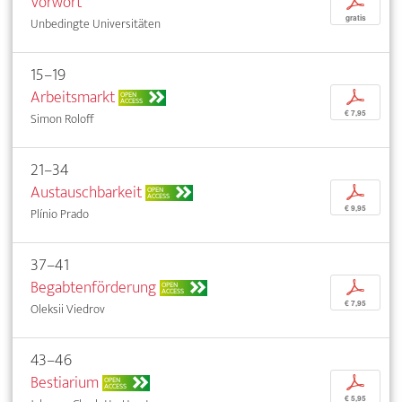
Vorwort
p
gratis
Unbedingte Universitäten
15–19
Arbeitsmarkt
p
OPEN
ACCESS
€ 7,95
Simon Roloff
21–34
Austauschbarkeit
p
OPEN
ACCESS
€ 9,95
Plínio Prado
37–41
Begabtenförderung
p
OPEN
ACCESS
€ 7,95
Oleksii Viedrov
43–46
Bestiarium
p
OPEN
ACCESS
€ 5,95