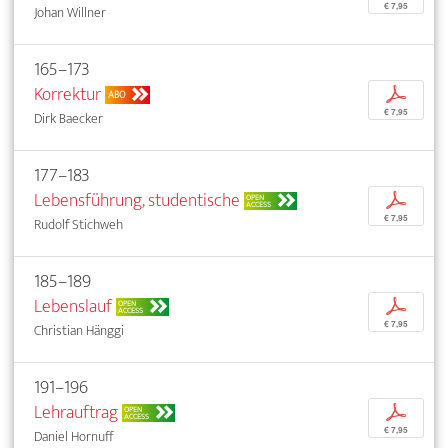
€ 7,95
Johan Willner
165–173
Korrektur
p
ABO
€ 7,95
Dirk Baecker
177–183
Lebensführung, studentische
p
OPEN
ACCESS
€ 7,95
Rudolf Stichweh
185–189
Lebenslauf
p
OPEN
ACCESS
€ 7,95
Christian Hänggi
191–196
Lehrauftrag
p
OPEN
ACCESS
€ 7,95
Daniel Hornuff