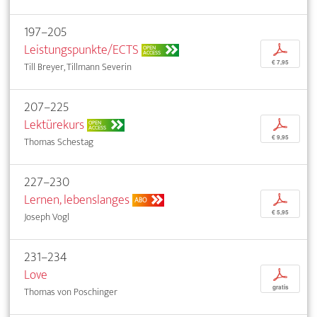
197–205
Leistungspunkte/ECTS
p
OPEN
ACCESS
€ 7,95
Till Breyer, Tillmann Severin
207–225
Lektürekurs
p
OPEN
ACCESS
€ 9,95
Thomas Schestag
227–230
Lernen, lebenslanges
p
ABO
€ 5,95
Joseph Vogl
231–234
Love
p
gratis
Thomas von Poschinger