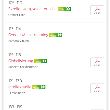
105–110
Exzellenz(en), velociferische
p
OPEN
ACCESS
€ 7,95
Ottmar Ette
113–114
Gender-Mainstreaming
OPEN
ACCESS
Barbara Vinken
115–118
Globalisierung
p
OPEN
ACCESS
€ 5,95
Robert Stockhammer
121–130
Intellektuelle
p
OPEN
ACCESS
€ 7,95
Tilman Reitz
133–135