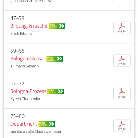
Johanna-Charlotte Horst
47–58
Bildung, kritische
p
OPEN
ACCESS
€ 9,95
Erich Ribolits
59–66
Bologna-Glossar
p
OPEN
ACCESS
€ 7,95
Tillmann Severin
67–72
Bologna-Prozess
p
OPEN
ACCESS
€ 7,95
Kyrylo Tkachenko
75–80
Department
p
OPEN
ACCESS
€ 7,95
Gianluca Solla, Chiara Zamboni