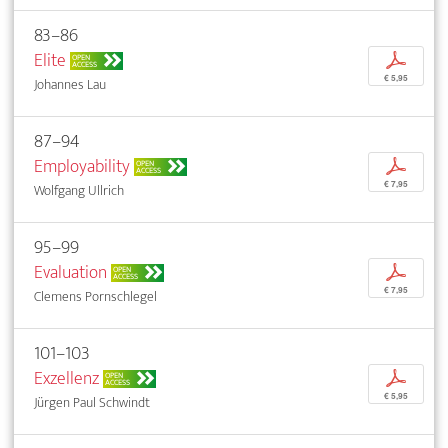
83–86
Elite
p
OPEN
ACCESS
€ 5,95
Johannes Lau
87–94
Employability
p
OPEN
ACCESS
€ 7,95
Wolfgang Ullrich
95–99
Evaluation
p
OPEN
ACCESS
€ 7,95
Clemens Pornschlegel
101–103
Exzellenz
p
OPEN
ACCESS
€ 5,95
Jürgen Paul Schwindt