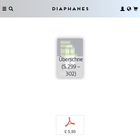
Diaphanes
Überschneidungsfreiheit
(S. 299 –
302)
p
€ 5,95