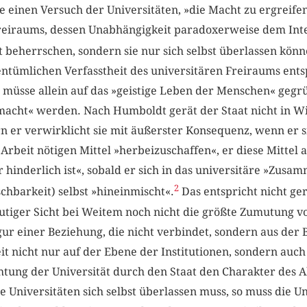
ie einen Versuch der Universitäten, »die Macht zu ergreife
Freiraums, dessen Unabhängigkeit paradoxerweise dem Int
cht beherrschen, sondern sie nur sich selbst überlassen könn
entümlichen Verfasstheit des universitären Freiraums ent
 müsse allein auf das »geistige Leben der Menschen« gegrü
emacht« werden. Nach Humboldt gerät der Staat nicht in W
n er verwirklicht sie mit äußerster Konsequenz, wenn er sic
 Arbeit nötigen Mittel »herbeizuschaffen«, er diese Mittel
er hinderlich ist«, sobald er sich in das universitäre »Zu
2
chbarkeit) selbst »hineinmischt«.
Das entspricht nicht ge
s heutiger Sicht bei Weitem noch nicht die größte Zumutun
ur einer Beziehung, die nicht verbindet, sondern aus der 
t nicht nur auf der Ebene der Institutionen, sondern auch
htung der Universität durch den Staat den Charakter des 
e Universitäten sich selbst überlassen muss, so muss die Un