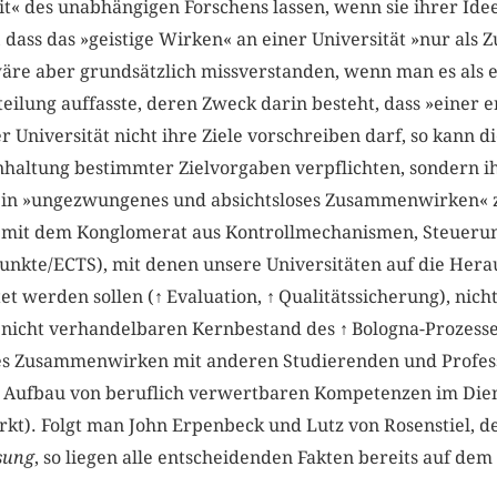
t« des unabhängigen Forschens lassen, wenn sie ihrer Idee
 dass das »geistige Wirken« an einer Universität »nur al
e aber grundsätzlich missverstanden, wenn man es als e
teilung auffasste, deren Zweck darin besteht, dass »einer
 Universität nicht ihre Ziele vorschreiben darf, so kann di
inhaltung bestimmter Zielvorgaben verpflichten, sondern 
 ein »ungezwungenes und absichtsloses Zusammenwirken« z
st mit dem Konglomerat aus Kontrollmechanismen, Steuer
unkte/ECTS), mit denen unsere Universitäten auf die Her
et werden sollen (
↑
Evaluation,
↑
Qualitätssicherung), nicht
 nicht verhandelbaren Kernbestand des
↑
Bologna-Prozesse
ses Zusammenwirken mit anderen Studierenden und Profes
 Aufbau von beruflich verwertbaren Kompetenzen im Diens
kt). Folgt man John Erpenbeck und Lutz von Rosenstiel, 
sung
, so liegen alle entscheidenden Fakten bereits auf dem 