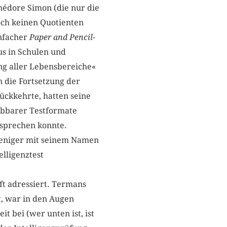
hédore Simon (die nur die
och keinen Quotienten
infacher
Paper and Pencil
-
us in Schulen und
g aller Lebensbereiche«
 die Fortsetzung der
ückkehrte, hatten seine
abbarer Testformate
sprechen konnte.
weniger mit seinem Namen
lligenztest
ft adressiert. Termans
t, war in den Augen
t bei (wer unten ist, ist