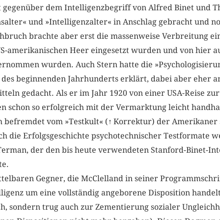
t gegenüber dem Intelligenzbegriff von Alfred Binet und T
salter« und »Intelligenzalter« in Anschlag gebracht und n
chbruch brachte aber erst die massenweise Verbreitung e
US-amerikanischen Heer eingesetzt wurden und von hier a
rnommen wurden. Auch Stern hatte die »Psychologisierun
des beginnenden Jahrhunderts erklärt, dabei aber eher an
teln gedacht. Als er im Jahr 1920 von einer USA-Reise zur
n schon so erfolgreich mit der Vermarktung leicht handh
h befremdet vom »Testkult« (
↑
Korrektur) der Amerikaner 
ch die Erfolgsgeschichte psychotechnischer Testformate 
Terman, der den bis heute verwendeten Stanford-Binet-Inte
te.
ttelbaren Gegner, die McClelland in seiner Programmschri
telligenz um eine vollständig angeborene Disposition handel
h, sondern trug auch zur Zementierung sozialer Ungleichhei