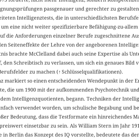
ignungsprüfungen passgenauer und gerechter zu gestalten. 
iteten Intelligenztests, die in unterschiedlichsten Berufsf
m eine nicht weiter spezifizierbare Befähigung-zu-allem z
uf die Anforderungen einzelner Berufe zugeschnittene Au
en Seiteneffekte der Lehre von der angeborenen Intellig
nis brachte McClelland dabei auch seine Expertise als U
f, den Schreibtisch zu verlassen, um sich ein genaues Bild 
erufsfelder zu machen (
↑
Schlüsselqualifikationen).
 markiert so einen entscheidenden Wendepunkt in der Er
ate, die um 1900 mit der aufkommenden Psychotechnik und
em Intelligenzquotienten, begann. Techniken der Intelli
nenfach verwendet worden, um schulische Begabung und be
ßer Bedeutung, dass die Testformate ein hinreichendes M
preiswert einsetzbar zu sein. Als William Stern im Jahr 19
 in Berlin das Konzept des IQ vorstellte, bedeutete das d