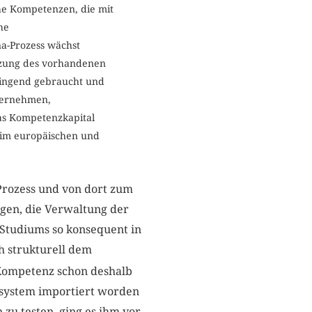
che Kompetenzen, die mit
he
a-Prozess wächst
tzung des vorhandenen
ringend gebraucht und
nternehmen,
as Kompetenzkapital
 im europäischen und
Prozess und von dort zum
en, die Verwaltung der
 Studiums so konsequent in
ch strukturell dem
 Kompetenz schon deshalb
ssystem importiert worden
 zu testen, ging es ihm vor