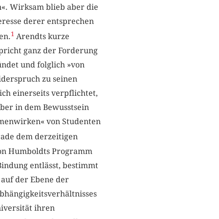
n«. Wirksam blieb aber die
eresse derer entsprechen
1
en.
Arendts kurze
spricht ganz der Forderung
ndet und folglich »von
iderspruch zu seinen
h einerseits verpflichtet,
 aber in dem Bewusstsein
sammenwirken« von Studenten
rade dem derzeitigen
g von Humboldts Programm
Bindung entlässt, bestimmt
 auf der Ebene der
Abhängigkeitsverhältnisses
iversität ihren