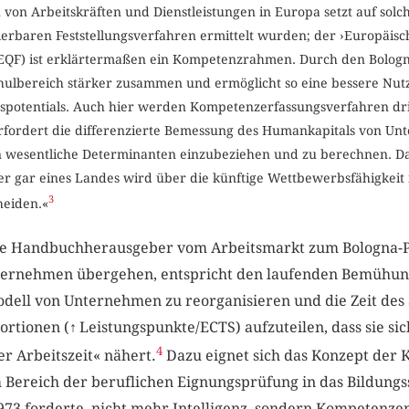
 von Arbeitskräften und Dienstleistungen in Europa setzt auf sol
erbaren Feststellungsverfahren ermittelt wurden; der ›Europäisc
(EQF) ist erklärtermaßen ein Kompetenzrahmen. Durch den Bologn
ulbereich stärker zusammen und ermöglicht so eine bessere Nu
spotentials. Auch hier werden Kompetenzerfassungsverfahren d
 erfordert die differenzierte Bemessung des Humankapitals von U
 wesentliche Determinanten einzubeziehen und zu berechnen. D
r gar eines Landes wird über die künftige Wettbewerbsfähigkeit
3
heiden.«
 die Handbuchherausgeber vom Arbeitsmarkt zum Bologna-
ernehmen übergehen, entspricht den laufenden Bemühung
dell von Unternehmen zu reorganisieren und die Zeit des
ortionen (
↑
Leistungspunkte/ECTS) aufzuteilen, dass sie si
4
r Arbeitszeit« nähert.
Dazu eignet sich das Konzept der
m Bereich der beruflichen Eignungsprüfung in das Bildung
1973 forderte, nicht mehr Intelligenz, sondern Kompetenzen