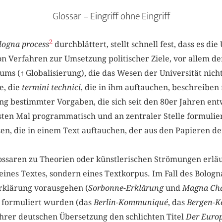
Glossar – Eingriff ohne Eingriff
2
logna process
durchblättert, stellt schnell fest, dass es die 
von Verfahren zur Umsetzung politischer Ziele, vor allem d
ums (
↑
Globalisierung), die das Wesen der Universität nich
e, die
termini technici
, die in ihm auftauchen, beschreiben
bestimmter Vorgaben, die sich seit den 80er Jahren entw
ten Mal programmatisch und an zentraler Stelle formulier
en, die in einem Text auftauchen, der aus den Papieren d
ossaren zu Theorien oder künstlerischen Strömungen erläu
 eines Textes, sondern eines Textkorpus. Im Fall des Bologn
Erklärung vorausgehen (
Sorbonne-Erklärung
und
Magna Cha
s formuliert wurden (das
Berlin-Kommuniqué
, das
Bergen-
ihrer deutschen Übersetzung den schlichten Titel
Der Euro