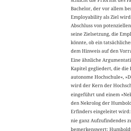
schlicht die Priorität de
Bachelor, der vor allem be
Employability als Ziel wird
Abschluss von potenziellen
seine Zielsetzung, die Empl
könnte, ob ein tatsächlich
dem Hinweis auf den Vorra
Eine ähnliche Argumentatio
Kapitel gegliedert, die di
autonome Hochschule«, »Di
wird der Kern der Hochschu
eingeführt und einem »Nek
den Nekrolog der Humboldt’
Erfinders eingeleitet wird:
nie ganz Aufzufindendes zu
bemerkenswert: Humboldt z