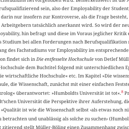
s Fachstudiums hervorgehoben wird. Bemerkenswert ist die
rufsqualifizierend sein, also der Employability der Student
 darin nur insofern zur Kontroverse, als die Frage besteht,
 Arbeitgebern tatsächlich anerkannt wird. So wird der ne
oyability, hin befragt und diese im Voraus jeglicher Kritik
es Studium bei allen Forderungen nach Berufsqualifikation 
ng des Fachstudiums vor Employability im entsprechenden
n findet sich in
Die entfesselte Hochschule
von Detlef Müll
e Hochschule dem Buchtitel folgend mit unterschiedlichen E
e wirtschaftliche Hochschule« etc. Im Kapitel »Die wissen
le, die Wissenschaft, zunächst mit einer einfachen Festst
8
rolog« überantwortet: »Humboldts Universität ist tot«.
Pr
schen Universität die Perspektive ihrer Auferstehung, die
 »Qualität ist wie die Wissenschaft selbst ›als etwas noch
 betrachten und unablässig als solche zu suchen‹ (Humbol
itierend stellt Müller-Böling einen Zusammenhang zwisc