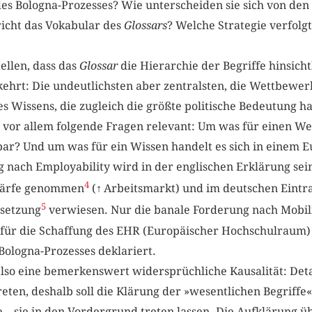
des Bologna-Prozesses? Wie unterscheiden sie sich von de
richt das Vokabular des
Glossars
? Welche Strategie verfolg
tellen, dass das
Glossar
die Hierarchie der Begriffe hinsich
ehrt: Die undeutlichsten aber zentralsten, die Wettbewer
s Wissens, die zugleich die größte politische Bedeutung 
 vor allem folgende Fragen relevant: Um was für einen We
nbar? Und um was für ein Wissen handelt es sich in einem 
 nach Employability wird in der englischen Erklärung seine
4
härfe genommen
(
↑
Arbeitsmarkt) und im deutschen Eintra
5
msetzung
verwiesen. Nur die banale Forderung nach Mobilit
 für die Schaffung des EHR (Europäischer Hochschulraum
 Bologna-Prozesses deklariert.
also eine bemerkenswert widersprüchliche Kausalität: Detai
reten, deshalb soll die Klärung der »wesentlichen Begriffe«
ffe – sie in den Vordergrund treten lassen. Die Aufklärung