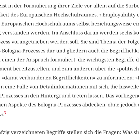
weist in der Formulierung ihrer Ziele vor allem auf die Sor
keit des Europäischen Hochschulraumes,
↑
Employability 
 Europäischen Hochschulraums selbst beziehungsweise ei
ng verstanden werden. Im Anschluss daran werden sechs ko
ess vorangetrieben werden soll. Sie sind Thema der Folgep
s Bologna-Prozesses dar und gliedern auch die Begrifflichk
 einen der Anspruch formuliert, die wichtigsten Begriffe 
ent bereitzustellen, und zum anderen über die »politische
ie »damit verbundenen Begrifflichkeiten« zu informieren: 
n eine Fülle von Detailinformationen mit sich, die biswei
Prozesses in den Hintergrund treten lassen. Das vorliegen
chen Aspekte des Bologna-Prozesses abdecken, ohne jedoch
3
.«
fzig verzeichneten Begriffe stellen sich die Fragen: Was s