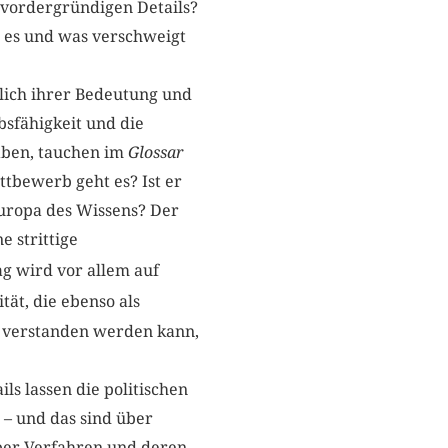
n vordergründigen Details?
t es und was verschweigt
tlich ihrer Bedeutung und
bsfähigkeit und die
haben, tauchen im
Glossar
ttbewerb geht es? Ist er
Europa des Wissens? Der
 strittige
g wird vor allem auf
ät, die ebenso als
) verstanden werden kann,
ls lassen die politischen
 – und das sind über
 über Verfahren und deren