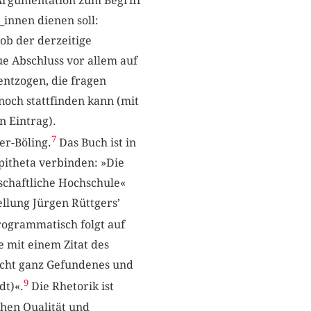
 Argumentation zum Begriff
_innen dienen soll:
 ob der derzeitige
ue Abschluss vor allem auf
 entzogen, die fragen
noch stattfinden kann (mit
 Eintrag).
7
er-Böling.
Das Buch ist in
pitheta verbinden: »Die
schaftliche Hochschule«
ellung Jürgen Rüttgers’
ogrammatisch folgt auf
 mit einem Zitat des
 nicht ganz Gefundenes und
9
dt)«.
Die Rhetorik ist
hen Qualität und