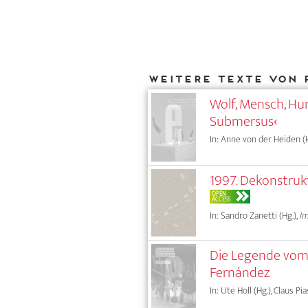
Weitere Texte von 
Wolf, Mensch, Hu
Submersus‹
In: Anne von der Heiden (H
1997. Dekonstruk
OPEN
ACCESS
In: Sandro Zanetti (Hg.),
Im
Die Legende vom 
Fernández
In: Ute Holl (Hg.), Claus Pi