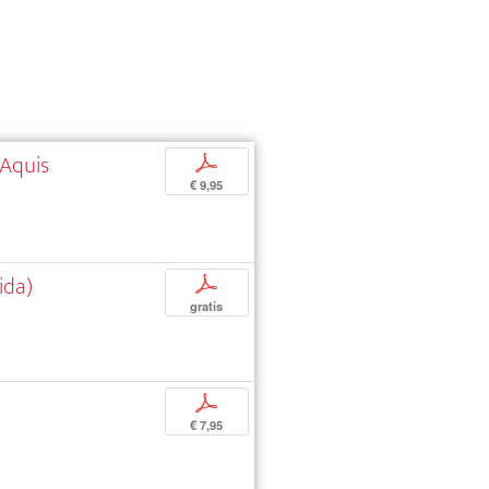
›Aquis
p
€ 9,95
ida)
p
gratis
p
€ 7,95