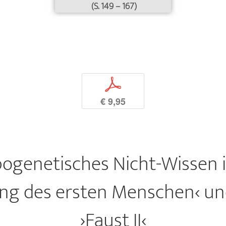
(S. 149 – 167)
p
€ 9,95
ogenetisches Nicht-Wissen 
ng des ersten Menschen‹ u
›Faust II‹