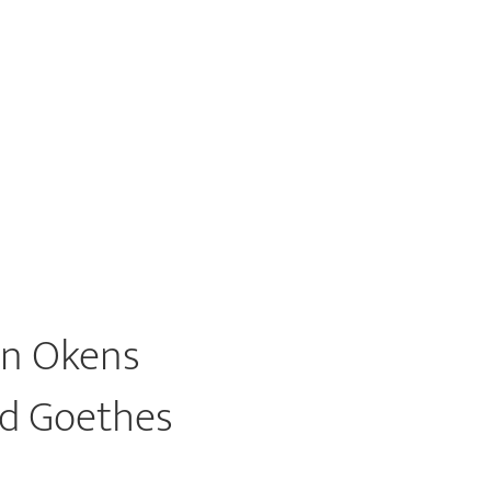
in Okens
nd Goethes