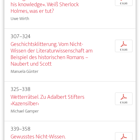
his knowledge«. Weiß Sherlock
€ 9,95
Holmes, was er tut?
Uwe Wirth
307–324
Geschichtsklitterung. Vom Nicht-
p
Wissen der Literaturwissenschaft am
€ 9,95
Beispiel des historischen Romans –
Naubert und Scott
Manuela Günter
325–338
Wetterrätsel. Zu Adalbert Stifters
p
›Kazensilber‹
€ 9,95
Michael Gamper
339–358
Gewusstes Nicht-Wissen.
p