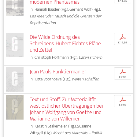
modernen Phantasmas
€ 14,95
In: Hannah Baader (Hg.), Gerhard Wolf (Hg.),
Das Meer, der Tausch und die Grenzen der
Repräsentation
Die Wilde Ordnung des
p
Schreibens. Hubert Fichtes Pläne
€ 14,95
und Zettel
In: Christoph Hoffmann (Hg.),
Daten sichern
Jean Pauls Punktiermanier
p
€ 7,95
In: Jutta Voorhoeve (Hg.),
Welten schaffen
Text und Stoff. Zur Materialität
p
west-östlicher Übertragungen bei
€ 9,95
Johann Wolfgang von Goethe und
Marianne von Willemer
In: Kerstin Stakemeier (Hg.), Susanne
Witzgall (Hg.),
Macht des Materials – Politik