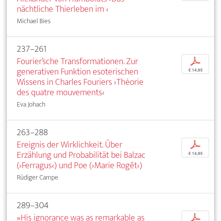
nächtliche Thierleben im ‹
Michael Bies
237–261
Fourier’sche Transformationen. Zur
p
generativen Funktion esoterischen
€ 14,95
Wissens in Charles Fouriers ›Théorie
des quatre mouvements‹
Eva Johach
263–288
Ereignis der Wirklichkeit. Über
p
Erzählung und Probabilität bei Balzac
€ 14,95
(›Ferragus‹) und Poe (›Marie Rogêt‹)
Rüdiger Campe
289–304
»His ignorance was as remarkable as
p