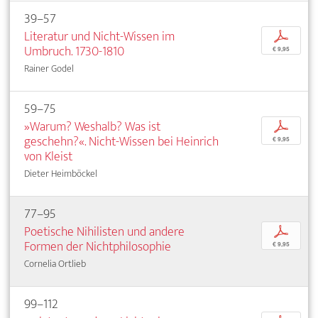
39–57
Literatur und Nicht-Wissen im
p
Umbruch. 1730-1810
€ 9,95
Rainer Godel
59–75
»Warum? Weshalb? Was ist
p
geschehn?«. Nicht-Wissen bei Heinrich
€ 9,95
von Kleist
Dieter Heimböckel
77–95
Poetische Nihilisten und andere
p
Formen der Nichtphilosophie
€ 9,95
Cornelia Ortlieb
99–112