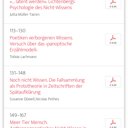
»… latent werden«. Lichtenbergs
p
Psychologie des Nicht-Wissens
€ 9,95
Jutta Müller-Tamm
113–130
Poetiken verborgenen Wissens.
p
Versuch über das ›panoptische
€ 9,95
Erzählmodell‹
Tobias Lachmann
131–148
Noch nicht Wissen. Die Fallsammlung
p
als Prototheorie in Zeitschriften der
€ 9,95
Spätaufklärung
Susanne Düwell, Nicolas Pethes
149–167
Meer Tier Mensch.
p
€ 9,95