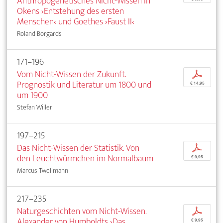
Anthropogenetisches Nicht-Wissen in
Okens ›Entstehung des ersten
Menschen‹ und Goethes ›Faust II‹
Roland Borgards
171–196
Vom Nicht-Wissen der Zukunft.
p
Prognostik und Literatur um 1800 und
€ 14,95
um 1900
Stefan Willer
197–215
Das Nicht-Wissen der Statistik. Von
p
den Leuchtwürmchen im Normalbaum
€ 9,95
Marcus Twellmann
217–235
Naturgeschichten vom Nicht-Wissen.
p
Alexander von Humboldts ›Das
€ 9,95