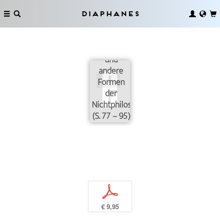
Diaphanes
Poetische
Nihilisten
und
andere
Formen
der
Nichtphilosophie
(S. 77 – 95)
p
€ 9,95