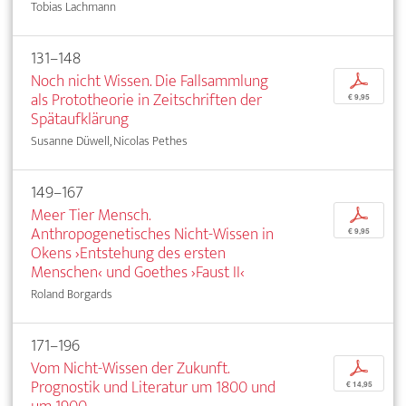
Tobias Lachmann
131–148
Noch nicht Wissen. Die Fallsammlung
p
als Prototheorie in Zeitschriften der
€ 9,95
Spätaufklärung
Susanne Düwell, Nicolas Pethes
149–167
Meer Tier Mensch.
p
Anthropogenetisches Nicht-Wissen in
€ 9,95
Okens ›Entstehung des ersten
Menschen‹ und Goethes ›Faust II‹
Roland Borgards
171–196
Vom Nicht-Wissen der Zukunft.
p
Prognostik und Literatur um 1800 und
€ 14,95