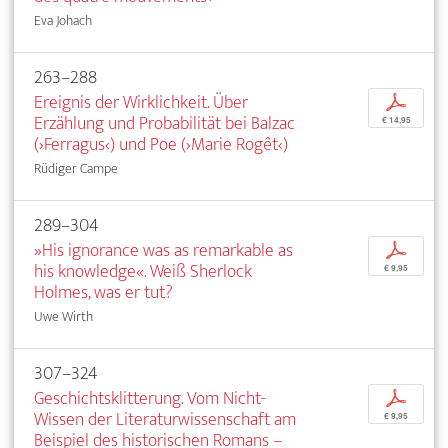
Eva Johach
263–288
Ereignis der Wirklichkeit. Über
p
Erzählung und Probabilität bei Balzac
€ 14,95
(›Ferragus‹) und Poe (›Marie Rogêt‹)
Rüdiger Campe
289–304
»His ignorance was as remarkable as
p
his knowledge«. Weiß Sherlock
€ 9,95
Holmes, was er tut?
Uwe Wirth
307–324
Geschichtsklitterung. Vom Nicht-
p
Wissen der Literaturwissenschaft am
€ 9,95
Beispiel des historischen Romans –