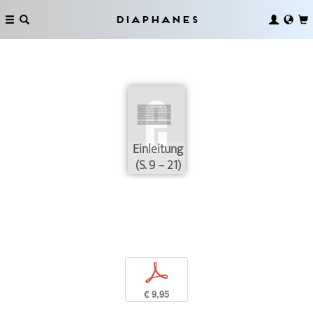
Diaphanes
Einleitung
(S. 9 – 21)
p
€ 9,95