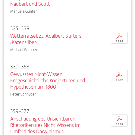
Naubert und Scott
Manuela Günter
325–338
Wetterrätsel. Zu Adalbert Stifters
p
›Kazensilber‹
€ 9,95
Michael Gamper
339–358
Gewusstes Nicht-Wissen.
p
Erdgeschichtliche Konjekturen und
€ 9,95
Hypothesen um 1800
Peter Schnyder
359–377
Anschauung des Unsichtbaren.
p
Rhetoriken des Nicht-Wissens im
€ 9,95
Umfeld des Darwinismus