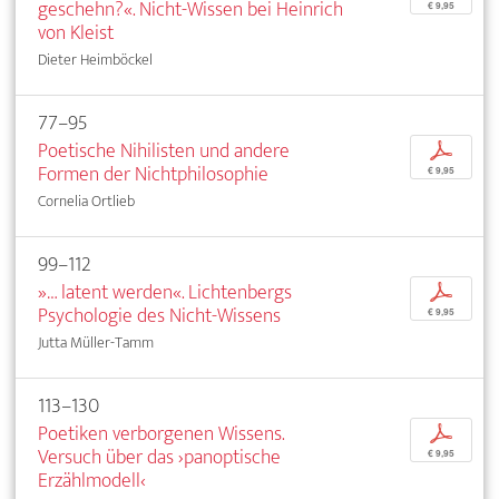
geschehn?«. Nicht-Wissen bei Heinrich
€ 9,95
von Kleist
Dieter Heimböckel
77–95
Poetische Nihilisten und andere
p
Formen der Nichtphilosophie
€ 9,95
Cornelia Ortlieb
99–112
»… latent werden«. Lichtenbergs
p
Psychologie des Nicht-Wissens
€ 9,95
Jutta Müller-Tamm
113–130
Poetiken verborgenen Wissens.
p
Versuch über das ›panoptische
€ 9,95
Erzählmodell‹