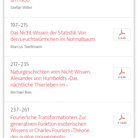
um 1900
Stefan Willer
197–215
Das Nicht-Wissen der Statistik. Von
p
den Leuchtwürmchen im Normalbaum
€ 9,95
Marcus Twellmann
217–235
Naturgeschichten vom Nicht-Wissen.
p
Alexander von Humboldts ›Das
€ 9,95
nächtliche Thierleben im ‹
Michael Bies
237–261
Fourier’sche Transformationen. Zur
p
generativen Funktion esoterischen
€ 14,95
Wissens in Charles Fouriers ›Théorie
des quatre mouvements‹