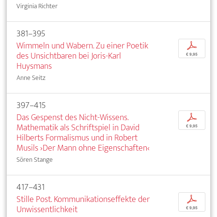
Virginia Richter
381–395
Wimmeln und Wabern. Zu einer Poetik
p
des Unsichtbaren bei Joris-Karl
€ 9,95
Huysmans
Anne Seitz
397–415
Das Gespenst des Nicht-Wissens.
p
Mathematik als Schriftspiel in David
€ 9,95
Hilberts Formalismus und in Robert
Musils ›Der Mann ohne Eigenschaften‹
Sören Stange
417–431
Stille Post. Kommunikationseffekte der
p
Unwissentlichkeit
€ 9,95