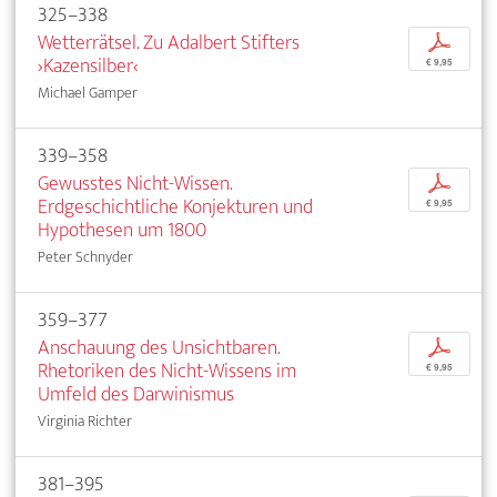
325–338
Wetterrätsel. Zu Adalbert Stifters
p
›Kazensilber‹
€ 9,95
Michael Gamper
339–358
Gewusstes Nicht-Wissen.
p
Erdgeschichtliche Konjekturen und
€ 9,95
Hypothesen um 1800
Peter Schnyder
359–377
Anschauung des Unsichtbaren.
p
Rhetoriken des Nicht-Wissens im
€ 9,95
Umfeld des Darwinismus
Virginia Richter
381–395