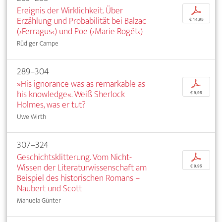
Ereignis der Wirklichkeit. Über
p
Erzählung und Probabilität bei Balzac
€ 14,95
(›Ferragus‹) und Poe (›Marie Rogêt‹)
Rüdiger Campe
289–304
»His ignorance was as remarkable as
p
his knowledge«. Weiß Sherlock
€ 9,95
Holmes, was er tut?
Uwe Wirth
307–324
Geschichtsklitterung. Vom Nicht-
p
Wissen der Literaturwissenschaft am
€ 9,95
Beispiel des historischen Romans –
Naubert und Scott
Manuela Günter