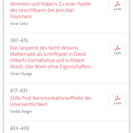
Wimmeln und Wabern. Zu einer Poetik
p
des Unsichtbaren bei Joris-Karl
€ 9,95
Huysmans
Anne Seitz
397–415
Das Gespenst des Nicht-Wissens.
p
Mathematik als Schriftspiel in David
€ 9,95
Hilberts Formalismus und in Robert
Musils ›Der Mann ohne Eigenschaften‹
Sören Stange
417–431
Stille Post. Kommunikationseffekte der
p
Unwissentlichkeit
€ 9,95
Stefan Rieger
433–439