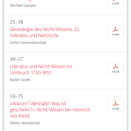
€ 9,95
Michael Gamper
25–38
Genealogie des Nicht-Wissens. Zu
p
Sokrates und Nietzsche
€ 9,95
Achim Geisenhanslüke
39–57
Literatur und Nicht-Wissen im
p
Umbruch. 1730-1810
€ 9,95
Rainer Godel
59–75
»Warum? Weshalb? Was ist
p
geschehn?«. Nicht-Wissen bei Heinrich
€ 9,95
von Kleist
Dieter Heimböckel