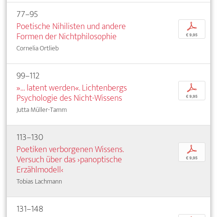
77–95
Poetische Nihilisten und andere
p
Formen der Nichtphilosophie
€ 9,95
Cornelia Ortlieb
99–112
»… latent werden«. Lichtenbergs
p
Psychologie des Nicht-Wissens
€ 9,95
Jutta Müller-Tamm
113–130
Poetiken verborgenen Wissens.
p
Versuch über das ›panoptische
€ 9,95
Erzählmodell‹
Tobias Lachmann
131–148