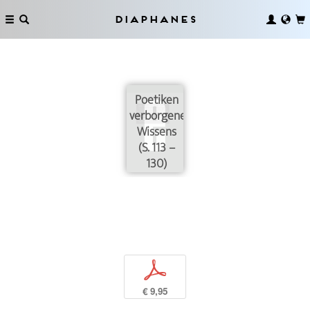
Diaphanes
Poetiken
verborgenen
Wissens
(S. 113 –
130)
p
€ 9,95