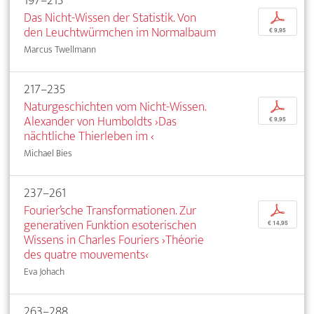
197–215
Das Nicht-Wissen der Statistik. Von
p
den Leuchtwürmchen im Normalbaum
€ 9,95
Marcus Twellmann
217–235
Naturgeschichten vom Nicht-Wissen.
p
Alexander von Humboldts ›Das
€ 9,95
nächtliche Thierleben im ‹
Michael Bies
237–261
Fourier’sche Transformationen. Zur
p
generativen Funktion esoterischen
€ 14,95
Wissens in Charles Fouriers ›Théorie
des quatre mouvements‹
Eva Johach
263–288