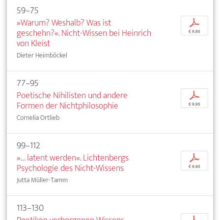
59–75
»Warum? Weshalb? Was ist
p
geschehn?«. Nicht-Wissen bei Heinrich
€ 9,95
von Kleist
Dieter Heimböckel
77–95
Poetische Nihilisten und andere
p
Formen der Nichtphilosophie
€ 9,95
Cornelia Ortlieb
99–112
»… latent werden«. Lichtenbergs
p
Psychologie des Nicht-Wissens
€ 9,95
Jutta Müller-Tamm
113–130