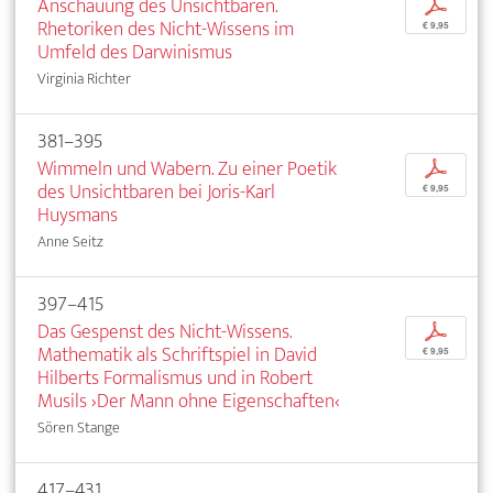
Anschauung des Unsichtbaren.
p
Rhetoriken des Nicht-Wissens im
€ 9,95
Umfeld des Darwinismus
Virginia Richter
381–395
Wimmeln und Wabern. Zu einer Poetik
p
des Unsichtbaren bei Joris-Karl
€ 9,95
Huysmans
Anne Seitz
397–415
Das Gespenst des Nicht-Wissens.
p
Mathematik als Schriftspiel in David
€ 9,95
Hilberts Formalismus und in Robert
Musils ›Der Mann ohne Eigenschaften‹
Sören Stange
417–431