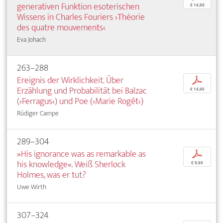
generativen Funktion esoterischen
€ 14,95
Wissens in Charles Fouriers ›Théorie
des quatre mouvements‹
Eva Johach
263–288
Ereignis der Wirklichkeit. Über
p
Erzählung und Probabilität bei Balzac
€ 14,95
(›Ferragus‹) und Poe (›Marie Rogêt‹)
Rüdiger Campe
289–304
»His ignorance was as remarkable as
p
his knowledge«. Weiß Sherlock
€ 9,95
Holmes, was er tut?
Uwe Wirth
307–324