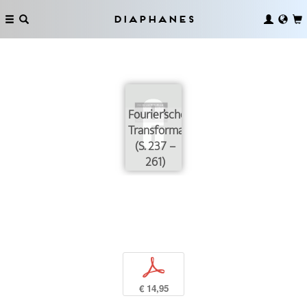
Diaphanes
Fourier’sche
Transformationen
(S. 237 –
261)
p
€ 14,95