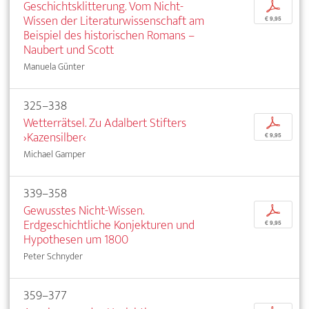
Geschichtsklitterung. Vom Nicht-
p
Wissen der Literaturwissenschaft am
€ 9,95
Beispiel des historischen Romans –
Naubert und Scott
Manuela Günter
325–338
Wetterrätsel. Zu Adalbert Stifters
p
›Kazensilber‹
€ 9,95
Michael Gamper
339–358
Gewusstes Nicht-Wissen.
p
Erdgeschichtliche Konjekturen und
€ 9,95
Hypothesen um 1800
Peter Schnyder
359–377