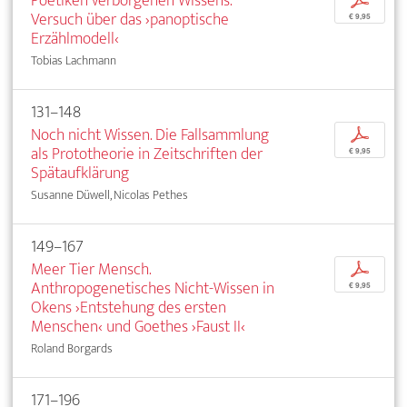
Poetiken verborgenen Wissens.
p
Versuch über das ›panoptische
€ 9,95
Erzählmodell‹
Tobias Lachmann
131–148
Noch nicht Wissen. Die Fallsammlung
p
als Prototheorie in Zeitschriften der
€ 9,95
Spätaufklärung
Susanne Düwell, Nicolas Pethes
149–167
Meer Tier Mensch.
p
Anthropogenetisches Nicht-Wissen in
€ 9,95
Okens ›Entstehung des ersten
Menschen‹ und Goethes ›Faust II‹
Roland Borgards
171–196