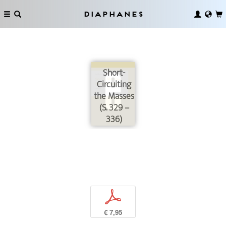
Diaphanes
Short-
Circuiting
the Masses
(S. 329 –
336)
p
€ 7,95