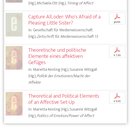
(Hg.), Michaela Ott (Hg.),
Timing of Affect
Capture All, oder: Who's Afraid of a
p
Pleasing Little Sister?
gratis
In: Gesellschaft für Medienwissenschaft
(Hg.),
Zeitschrift für Medienwissenschaft 13
Theoretische und politische
p
Elemente eines affektiven
€ 7,95
Gefüges
In: Marietta Kesting (Hg.), Susanne Witzgall
(Hg.),
Politik der Emotionen/Macht der
Affekte
Theoretical and Political Elements
p
of an Affective Set-Up
€ 9,95
In: Marietta Kesting (Hg.), Susanne Witzgall
(Hg.),
Politics of Emotion/Power of Affect