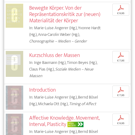
Bewegte Körper. Von der
p
Repräsentationskritik zur (neuen)
€ 9,95
Materialität der Körper
In: Marie-Luise Angerer (Hg.), Yvonne Hardt
(Hg.), Anna-Carolin Weber (Hg.),
Choreographie – Medien – Gender
Kurzschluss der Massen
p
€ 7,95
In: Inge Baxmann (Hg.), Timon Beyes (Hg.),
Claus Pias (Hg.),
Soziale Medien – Neue
Massen
Introduction
p
€ 7,95
In: Marie-Luise Angerer (Hg.), Bernd Bösel
(Hg.), Michaela Ott (Hg.),
Timing of Affect
Affective Knowledge. Movement,
p
Interval, Plasticity
OPEN
€ 9,95
ACCESS
In: Marie-Luise Angerer (Hg.), Bernd Bösel