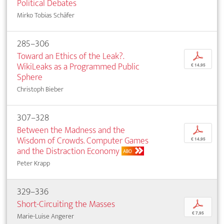
Political Debates
Mirko Tobias Schäfer
285–306
Toward an Ethics of the Leak?.
p
WikiLeaks as a Programmed Public
€ 14,95
Sphere
Christoph Bieber
307–328
Between the Madness and the
p
Wisdom of Crowds. Computer Games
€ 14,95
and the Distraction Economy
ABO
Peter Krapp
329–336
Short-Circuiting the Masses
p
€ 7,95
Marie-Luise Angerer