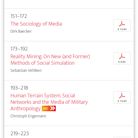
151–172
The Sociology of Media
p
€ 14,95
Dirk Baecker
173–192
Reality Mining. On New (and Former)
p
Methods of Social Simulation
€ 9,95
Sebastian Vehlken
193–218
Human Terrain System. Social
p
Networks and the Media of Military
€ 14,95
Anthropology
ABO
Christoph Engemann
219–223