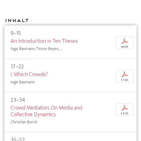
Inhalt
9–15
An Introduction in Ten Theses
p
gratis
Inge Baxmann, Timon Beyes, ...
17–22
I. Which Crowds?
p
€ 7,95
Inge Baxmann
23–34
Crowd Mediation. On Media and
p
Collective Dynamics
€ 9,95
Christian Borch
35–52