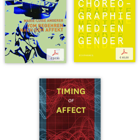
p
p
€ 40,00
€ 24,95