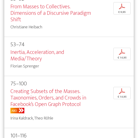
From Masses to Collectives.
p
Dimensions of a Discursive Paradigm
€ 9,95
Shift
Christiane Heibach
53–74
Inertia, Acceleration, and
p
Media/Theory
€ 14,95
Florian Sprenger
75–100
Creating Subsets of the Masses.
p
Taxonomies, Orders, and Crowds in
€ 14,95
Facebook’s Open Graph Protocol
ABO
Irina Kaldrack, Theo Röhle
101–116