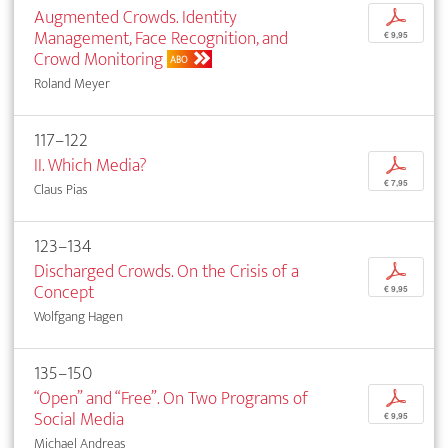
Augmented Crowds. Identity
p
Management, Face Recognition, and
€ 9,95
Crowd Monitoring
ABO
Roland Meyer
117–122
II. Which Media?
p
€ 7,95
Claus Pias
123–134
Discharged Crowds. On the Crisis of a
p
Concept
€ 9,95
Wolfgang Hagen
135–150
“Open” and “Free”. On Two Programs of
p
Social Media
€ 9,95
Michael Andreas