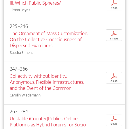
III. Which Public Spheres?
p
€ 7,95
Timon Beyes
225–246
The Ornament of Mass Customization.
p
On the Collective Consciousness of
€ 14,95
Dispersed Examiners
Sascha Simons
247–266
Collectivity without Identity.
p
Anonymous, Flexible Infrastructures,
€ 9,95
and the Event of the Common
Carolin Wiedemann
267–284
Unstable (Counter)Publics. Online
p
Platforms as Hybrid Forums for Socio-
€ 9,95