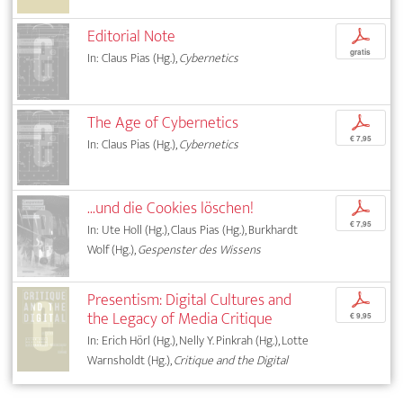
Editorial Note
p
gratis
In: Claus Pias (Hg.),
Cybernetics
The Age of Cybernetics
p
€ 7,95
In: Claus Pias (Hg.),
Cybernetics
...und die Cookies löschen!
p
€ 7,95
In: Ute Holl (Hg.), Claus Pias (Hg.), Burkhardt
Wolf (Hg.),
Gespenster des Wissens
Presentism: Digital Cultures and
p
the Legacy of Media Critique
€ 9,95
In: Erich Hörl (Hg.), Nelly Y. Pinkrah (Hg.), Lotte
Warnsholdt (Hg.),
Critique and the Digital