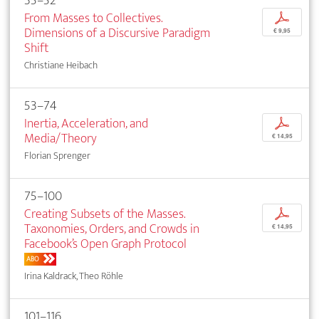
35–52
From Masses to Collectives.
p
Dimensions of a Discursive Paradigm
€ 9,95
Shift
Christiane Heibach
53–74
Inertia, Acceleration, and
p
Media/Theory
€ 14,95
Florian Sprenger
75–100
Creating Subsets of the Masses.
p
Taxonomies, Orders, and Crowds in
€ 14,95
Facebook’s Open Graph Protocol
ABO
Irina Kaldrack, Theo Röhle
101–116