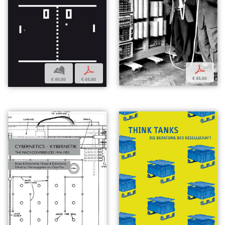
p
b
p
€ 45,00
€ 40,00
€ 45,00