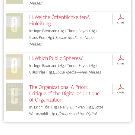
Massen
III. Welche Öffentlichkeiten?.
p
Einleitung
€ 7,95
In: Inge Baxmann (Hg.), Timon Beyes (Hg.),
Claus Pias (Hg.),
Soziale Medien – Neue
Massen
III. Which Public Spheres?
p
€ 7,95
In: Inge Baxmann (Hg.), Timon Beyes (Hg.),
Claus Pias (Hg.),
Social Media—New Masses
The Organizational A Priori:
p
Critique of the Digital as Critique
€ 9,95
of Organization
In: Erich Hörl (Hg.), Nelly Y. Pinkrah (Hg.), Lotte
Warnsholdt (Hg.),
Critique and the Digital