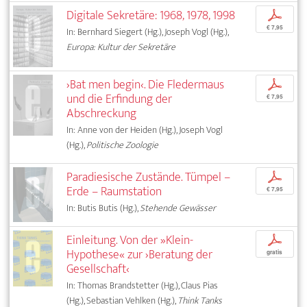
Digitale Sekretäre: 1968, 1978, 1998
p
€ 7,95
In: Bernhard Siegert (Hg.), Joseph Vogl (Hg.),
Europa: Kultur der Sekretäre
›Bat men begin‹. Die Fledermaus
p
und die Erfindung der
€ 7,95
Abschreckung
In: Anne von der Heiden (Hg.), Joseph Vogl
(Hg.),
Politische Zoologie
Paradiesische Zustände. Tümpel –
p
Erde – Raumstation
€ 7,95
In: Butis Butis (Hg.),
Stehende Gewässer
Einleitung. Von der »Klein-
p
Hypothese« zur ›Beratung der
gratis
Gesellschaft‹
In: Thomas Brandstetter (Hg.), Claus Pias
(Hg.), Sebastian Vehlken (Hg.),
Think Tanks