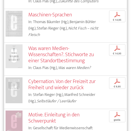
In: Claus Pias (Hg.),
Zukünfte des Computers
Maschinen-Sprachen
p
€ 14,95
In: Thomas Bäumler (Hg.), Benjamin Bühler
(Hg.), Stefan Rieger (Hg.),
Nicht Fisch – nicht
Fleisch
Was waren Medien-
p
Wissenschaften?. Stichworte zu
€ 14,95
einer Standortbestimmung
In: Claus Pias (Hg.),
Was waren Medien?
Cybernation. Von der Freizeit zur
p
Freiheit und wieder zurück
€ 9,95
In: Stefan Rieger (Hg.), Manfred Schneider
(Hg.),
Selbstläufer / Leerläufer
Motive. Einleitung in den
p
Schwerpunkt
gratis
In: Gesellschaft für Medienwissenschaft