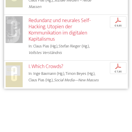
Claus Pias (Hg.),
Soziale Medien – Neue
Massen
Redundanz und neurales Self-
p
Hacking. Utopien der
€ 9,95
Kommunikation im digitalen
Kapitalismus
In: Claus Pias (Hg.), Stefan Rieger (Hg.),
Vollstes Verständnis
I. Which Crowds?
p
€ 7,95
In: Inge Baxmann (Hg.), Timon Beyes (Hg.),
Claus Pias (Hg.),
Social Media—New Masses