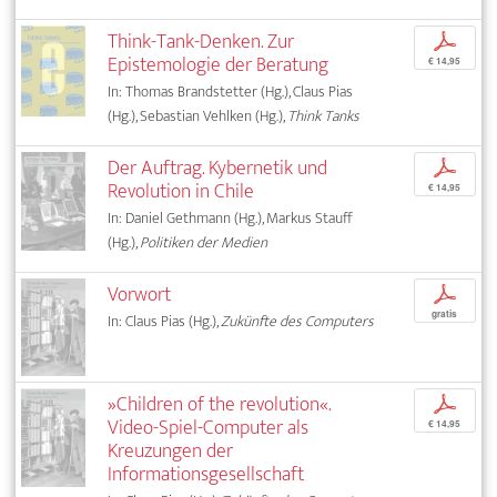
Think-Tank-Denken. Zur
p
Epistemologie der Beratung
€ 14,95
In: Thomas Brandstetter (Hg.), Claus Pias
(Hg.), Sebastian Vehlken (Hg.),
Think Tanks
Der Auftrag. Kybernetik und
p
Revolution in Chile
€ 14,95
In: Daniel Gethmann (Hg.), Markus Stauff
(Hg.),
Politiken der Medien
Vorwort
p
gratis
In: Claus Pias (Hg.),
Zukünfte des Computers
»Children of the revolution«.
p
Video-Spiel-Computer als
€ 14,95
Kreuzungen der
Informationsgesellschaft