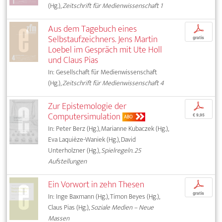
(Hg.),
Zeitschrift für Medienwissenschaft 1
Aus dem Tagebuch eines
p
Selbstaufzeichners. Jens Martin
gratis
Loebel im Gespräch mit Ute Holl
und Claus Pias
In: Gesellschaft für Medienwissenschaft
(Hg.),
Zeitschrift für Medienwissenschaft 4
Zur Epistemologie der
p
Computersimulation
€ 9,95
ABO
In: Peter Berz (Hg.), Marianne Kubaczek (Hg.),
Eva Laquièze-Waniek (Hg.), David
Unterholzner (Hg.),
Spielregeln. 25
Aufstellungen
Ein Vorwort in zehn Thesen
p
gratis
In: Inge Baxmann (Hg.), Timon Beyes (Hg.),
Claus Pias (Hg.),
Soziale Medien – Neue
Massen