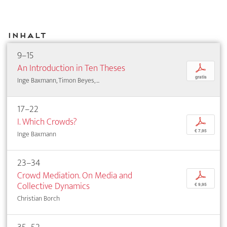
Inhalt
9–15
An Introduction in Ten Theses
p
gratis
Inge Baxmann, Timon Beyes, ...
17–22
I. Which Crowds?
p
€ 7,95
Inge Baxmann
23–34
Crowd Mediation. On Media and
p
Collective Dynamics
€ 9,95
Christian Borch