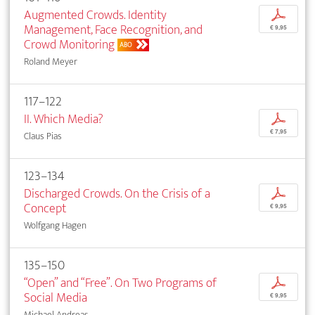
Augmented Crowds. Identity
p
Management, Face Recognition, and
€ 9,95
Crowd Monitoring
ABO
Roland Meyer
117–122
II. Which Media?
p
€ 7,95
Claus Pias
123–134
Discharged Crowds. On the Crisis of a
p
Concept
€ 9,95
Wolfgang Hagen
135–150
“Open” and “Free”. On Two Programs of
p
Social Media
€ 9,95
Michael Andreas