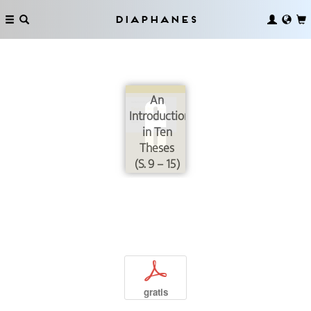
Diaphanes
An
Introduction
in Ten
Theses
(S. 9 – 15)
p
gratis