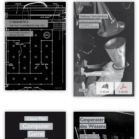
b
p
€ 45,00
€ 45,00