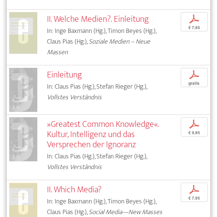
II. Welche Medien?. Einleitung
p
€ 7,95
In: Inge Baxmann (Hg.), Timon Beyes (Hg.),
Claus Pias (Hg.),
Soziale Medien – Neue
Massen
Einleitung
p
gratis
In: Claus Pias (Hg.), Stefan Rieger (Hg.),
Vollstes Verständnis
»Greatest Common Knowledge«.
p
Kultur, Intelligenz und das
€ 9,95
Versprechen der Ignoranz
In: Claus Pias (Hg.), Stefan Rieger (Hg.),
Vollstes Verständnis
II. Which Media?
p
€ 7,95
In: Inge Baxmann (Hg.), Timon Beyes (Hg.),
Claus Pias (Hg.),
Social Media—New Masses