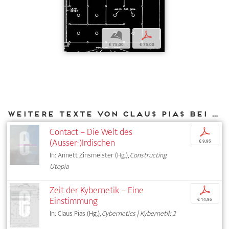
b
p
€ 75,00
€ 75,00
Weitere Texte von Claus Pias bei DIAPHANES
Contact – Die Welt des
p
(Ausser-)Irdischen
€ 9,95
In: Annett Zinsmeister (Hg.),
Constructing
Utopia
Zeit der Kybernetik – Eine
p
Einstimmung
€ 14,95
In: Claus Pias (Hg.),
Cybernetics | Kybernetik 2