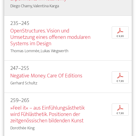
Diego Chamy, Valentina Karga
235–245
OpenStructures. Vision und
p
Umsetzung eines offenen modularen
€ 9,95
Systems im Design
Thomas Lommée, Lukas Wegwerth
247–255
Negative Money. Care Of Editions
p
€ 7,95
Gerhard Schultz
259–265
»Feel it« – aus Einfühlungsästhetik
p
wird Fühlästhetik. Positionen der
€ 7,95
zeitgenössischen bildenden Kunst
Dorothée King