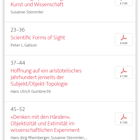
Kunst und Wissenschaft
€ 7,95
Susanne Stemmler
23–36
Scientific Forms of Sight
p
€ 9,95
Peter L. Galison
37–44
Hoffnung auf ein aristotelisches
p
Jahrhundert jenseits der
€ 7,95
Subjekt/Objekt-Topologie
Hans Ulrich Gumbrecht
45–52
»Denken mit den Händen«.
p
Objektizität und Extimität im
€ 7,95
wissenschaftlichen Experiment
Hans-Jörg Rheinberger, Susanne Stemmler, ...