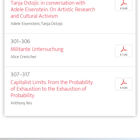
Tanja Ostojic in conversation with
p
Adele Eisenstein. On Artistic Research
€ 9,95
and Cultural Activism
Adele Eisenstein, Tanja Ostojic
301–306
Militante Untersuchung
p
€ 7,95
Alice Creischer
307–317
Capitalist Limits. From the Probability
p
of Exhaustion to the Exhaustion of
€ 9,95
Probability
Anthony Iles