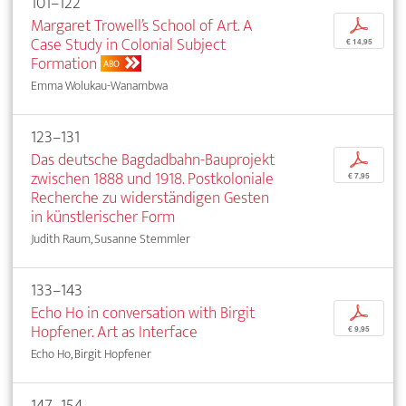
101–122
Margaret Trowell’s School of Art. A
p
Case Study in Colonial Subject
€ 14,95
Formation
ABO
Emma Wolukau-Wanambwa
123–131
Das deutsche Bagdadbahn-Bauprojekt
p
zwischen 1888 und 1918. Postkoloniale
€ 7,95
Recherche zu widerständigen Gesten
in künstlerischer Form
Judith Raum, Susanne Stemmler
133–143
Echo Ho in conversation with Birgit
p
Hopfener. Art as Interface
€ 9,95
Echo Ho, Birgit Hopfener
147–154