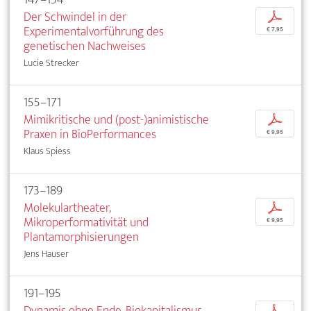
Der Schwindel in der
p
Experimentalvorführung des
€ 7,95
genetischen Nachweises
Lucie Strecker
155–171
Mimikritische und (post-)animistische
p
Praxen in BioPerformances
€ 9,95
Klaus Spiess
173–189
Molekulartheater,
p
Mikroperformativität und
€ 9,95
Plantamorphisierungen
Jens Hauser
191–195
Dynamis ohne Ende. Biokapitalismus
p