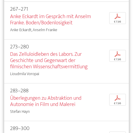
267–271
Anke Eckardt im Gespräch mit Anselm
p
Franke. Boden/Bodenlosigkeit
€ 7,95
Anke Eckardt, Anselm Franke
273–280
Das Zelluloidleben des Labors. Zur
p
Geschichte und Gegenwart der
€ 7,95
filmischen Wissenschaftsvermittlung
Lioudmila Voropai
283–288
Überlegungen zu Abstraktion und
p
Autonomie in Film und Malerei
€ 7,95
Stefan Hayn
289–300