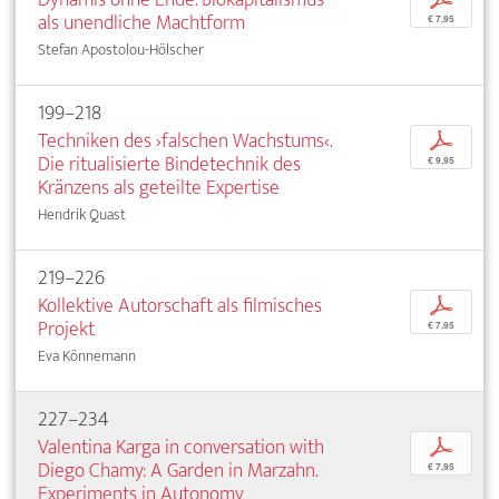
als unendliche Machtform
€ 7,95
Stefan Apostolou-Hölscher
199–218
Techniken des ›falschen Wachstums‹.
p
Die ritualisierte Bindetechnik des
€ 9,95
Kränzens als geteilte Expertise
Hendrik Quast
219–226
Kollektive Autorschaft als filmisches
p
Projekt
€ 7,95
Eva Könnemann
227–234
Valentina Karga in conversation with
p
Diego Chamy: A Garden in Marzahn.
€ 7,95
Experiments in Autonomy