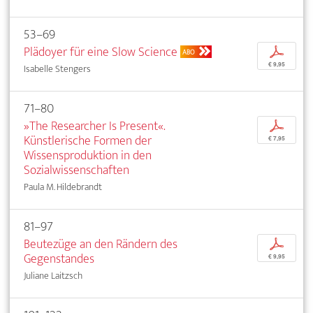
53–69
Plädoyer für eine Slow Science
p
ABO
€ 9,95
Isabelle Stengers
71–80
»The Researcher Is Present«.
p
Künstlerische Formen der
€ 7,95
Wissensproduktion in den
Sozialwissenschaften
Paula M. Hildebrandt
81–97
Beutezüge an den Rändern des
p
Gegenstandes
€ 9,95
Juliane Laitzsch