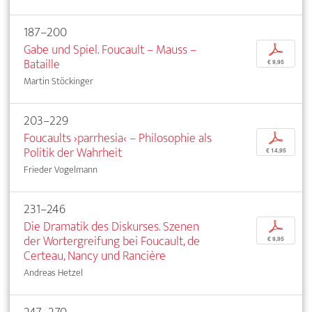
187–200
Gabe und Spiel. Foucault – Mauss –
p
Bataille
€ 9,95
Martin Stöckinger
203–229
Foucaults ›parrhesia‹ – Philosophie als
p
Politik der Wahrheit
€ 14,95
Frieder Vogelmann
231–246
Die Dramatik des Diskurses. Szenen
p
der Wortergreifung bei Foucault, de
€ 9,95
Certeau, Nancy und Rancière
Andreas Hetzel