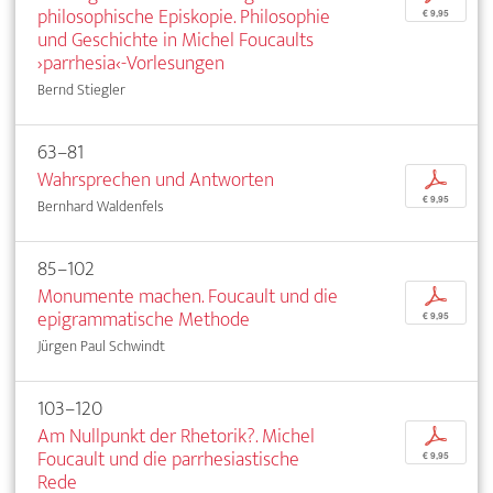
philosophische Episkopie. Philosophie
€ 9,95
und Geschichte in Michel Foucaults
›parrhesia‹-Vorlesungen
Bernd Stiegler
63–81
Wahrsprechen und Antworten
p
€ 9,95
Bernhard Waldenfels
85–102
Monumente machen. Foucault und die
p
epigrammatische Methode
€ 9,95
Jürgen Paul Schwindt
103–120
Am Nullpunkt der Rhetorik?. Michel
p
Foucault und die parrhesiastische
€ 9,95
Rede