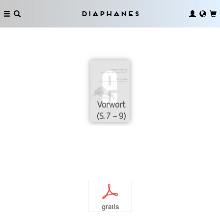
Diaphanes
Vorwort
(S. 7 – 9)
p
gratis