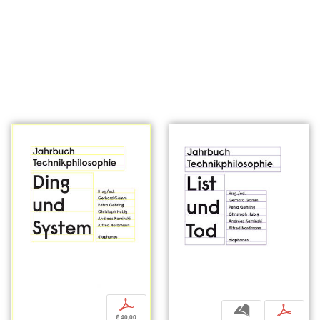
p
b
p
€ 40,00