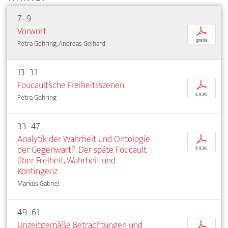
7–9
Vorwort
p
gratis
Petra Gehring, Andreas Gelhard
13–31
Foucault’sche Freiheitsszenen
p
€ 9,95
Petra Gehring
33–47
Analytik der Wahrheit und Ontologie
p
der Gegenwart?. Der späte Foucault
€ 9,95
über Freiheit, Wahrheit und
Kontingenz
Markus Gabriel
49–61
Unzeitgemäße Betrachtungen und
p