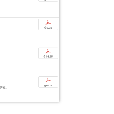
p
€ 9,95
p
€ 14,95
p
gratis
Hg.),