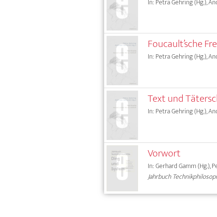
In: Petra Gehring (Hg.), A
Foucault’sche Fr
In: Petra Gehring (Hg.), A
Text und Tätersch
In: Petra Gehring (Hg.), A
Vorwort
In: Gerhard Gamm (Hg.), Pe
Jahrbuch Technikphilosop