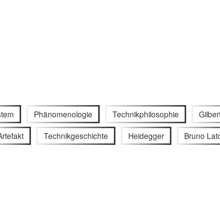
stem
Phänomenologie
Technikphilosophie
Gilbe
Artefakt
Technikgeschichte
Heidegger
Bruno Lat