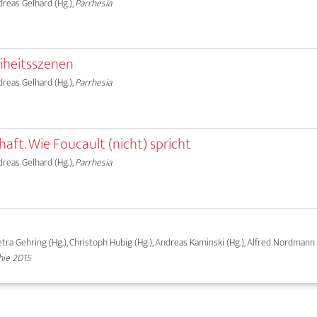
ndreas Gelhard (Hg.),
Parrhesia
eiheitsszenen
ndreas Gelhard (Hg.),
Parrhesia
aft. Wie Foucault (nicht) spricht
ndreas Gelhard (Hg.),
Parrhesia
tra Gehring (Hg.), Christoph Hubig (Hg.), Andreas Kaminski (Hg.), Alfred Nordmann (
hie 2015