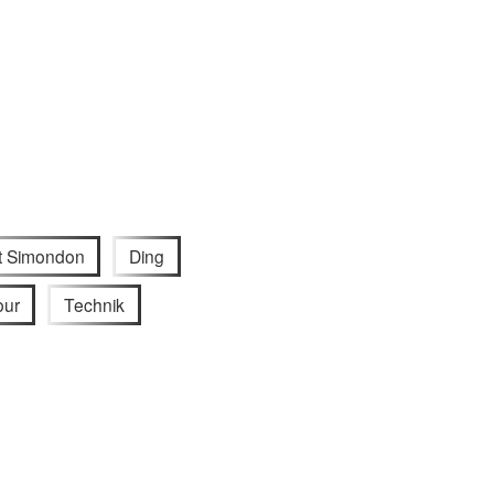
rt Simondon
Ding
our
Technik