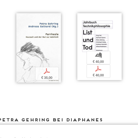
b
€ 40,00
p
p
€ 40,00
€ 35,00
Petra Gehring bei DIAPHANES