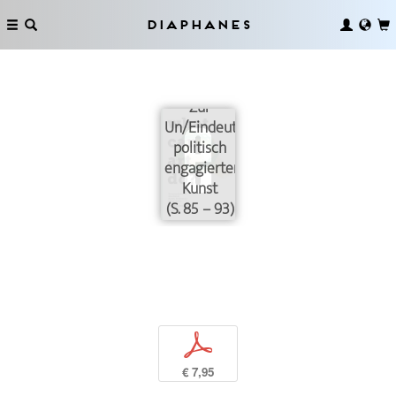
Diaphanes
Zur
Un/Eindeutigkeit
politisch
engagierter
Kunst
(S. 85 – 93)
p
€ 7,95