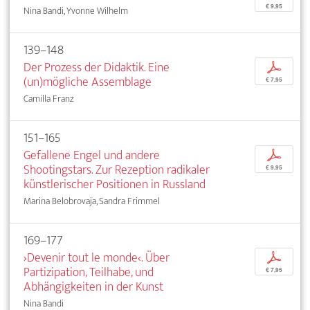
€ 9,95
Nina Bandi, Yvonne Wilhelm
139–148
Der Prozess der Didaktik. Eine
p
(un)mögliche Assemblage
€ 7,95
Camilla Franz
151–165
Gefallene Engel und andere
p
Shootingstars. Zur Rezeption radikaler
€ 9,95
künstlerischer Positionen in Russland
Marina Belobrovaja, Sandra Frimmel
169–177
›Devenir tout le monde‹. Über
p
Partizipation, Teilhabe, und
€ 7,95
Abhängigkeiten in der Kunst
Nina Bandi