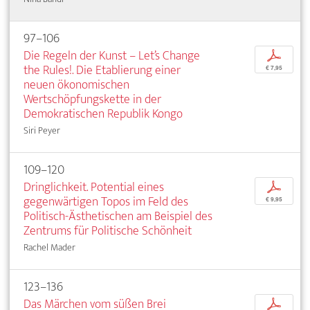
97–106
Die Regeln der Kunst – Let’s Change
p
the Rules!. Die Etablierung einer
€ 7,95
neuen ökonomischen
Wertschöpfungskette in der
Demokratischen Republik Kongo
Siri Peyer
109–120
Dringlichkeit. Potential eines
p
gegenwärtigen Topos im Feld des
€ 9,95
Politisch-Ästhetischen am Beispiel des
Zentrums für Politische Schönheit
Rachel Mader
123–136
Das Märchen vom süßen Brei
p