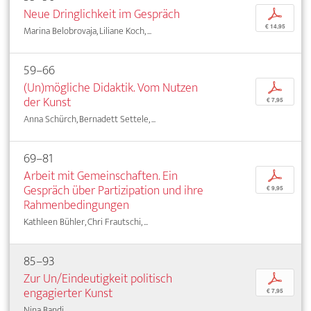
Neue Dringlichkeit im Gespräch
p
€ 14,95
Marina Belobrovaja, Liliane Koch, ...
59–66
(Un)mögliche Didaktik. Vom Nutzen
p
der Kunst
€ 7,95
Anna Schürch, Bernadett Settele, ...
69–81
Arbeit mit Gemeinschaften. Ein
p
Gespräch über Partizipation und ihre
€ 9,95
Rahmenbedingungen
Kathleen Bühler, Chri Frautschi, ...
85–93
Zur Un/Eindeutigkeit politisch
p
engagierter Kunst
€ 7,95
Nina Bandi