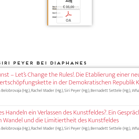
b
€ 35,00
p
OA
iri Peyer bei DIAPHANES
nst – Let’s Change the Rules!. Die Etablierung einer n
rtschöpfungskette in der Demokratischen Republik 
a Belobrovaja (Hg.), Rachel Mader (Hg.), Siri Peyer (Hg.), Bernadett Settele (Hg.),
What
es Handeln ein Verlassen des Kunstfeldes?. Ein Gespräc
n Wandel und die Limitiertheit des Kunstfeldes
a Belobrovaja (Hg.), Rachel Mader (Hg.), Siri Peyer (Hg.), Bernadett Settele (Hg.),
What