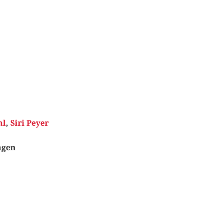
hl
,
Siri Peyer
ngen