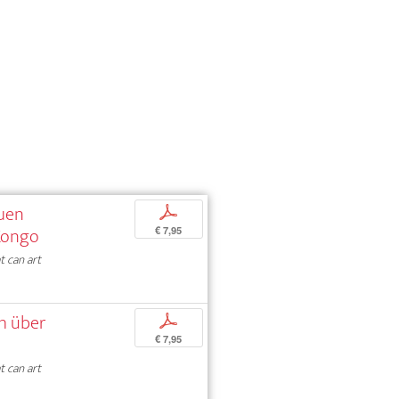
euen
p
Kongo
€ 7,95
 can art
h über
p
€ 7,95
 can art