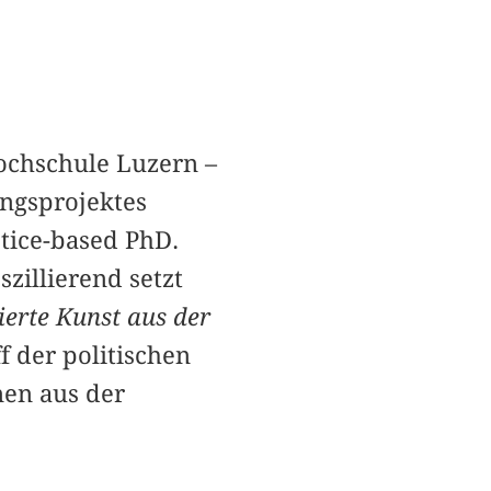
ochschule Luzern –
ngsprojektes
ctice-based PhD.
illierend setzt
ierte Kunst aus der
 der poli­tischen
nen aus der