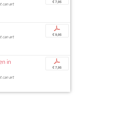
€ 7,95
 can art
p
€ 9,95
 can art
en in
p
€ 7,95
 can art