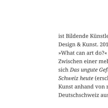
ist Bildende Künst
Design & Kunst. 20
»What can art do?« 
Zwischen einer meh
sich
Das ungute Gefü
Schweiz heute
(ersc
Kunst anhand von n
Deutschschweiz au