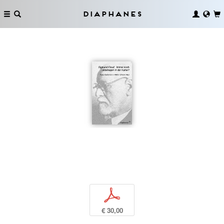
Diaphanes
p
€ 30,00