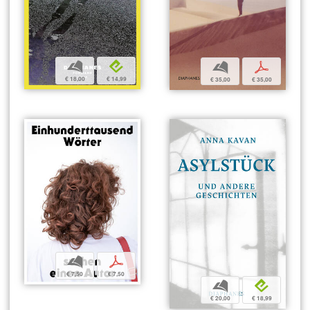
b
e
b
p
€ 18,00
€ 14,99
€ 35,00
€ 35,00
b
p
€ 7,50
€ 7,50
b
e
€ 20,00
€ 18,99