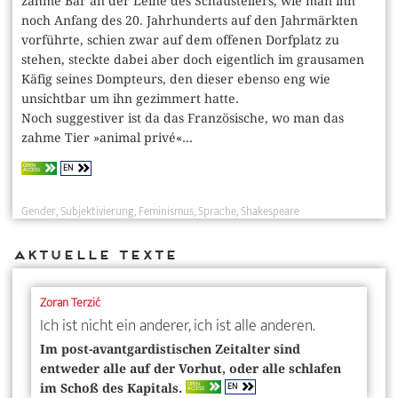
zahme Bär an der Leine des Schaustellers, wie man ihn
noch Anfang des 20. Jahrhunderts auf den Jahrmärkten
vorführte, schien zwar auf dem offenen Dorfplatz zu
stehen, steckte dabei aber doch eigentlich im grausamen
Käfig seines Dompteurs, den dieser ebenso eng wie
unsichtbar um ihn gezimmert hatte.
Noch suggestiver ist da das Französische, wo man das
zahme Tier »animal privé«...
EN
OPEN
ACCESS
Gender
Subjektivierung
Feminismus
Sprache
Shakespeare
Aktuelle Texte
Zoran Terzić
Ich ist nicht ein anderer, ich ist alle anderen.
Im post-avantgardistischen Zeitalter sind
entweder alle auf der Vorhut, oder alle schlafen
EN
OPEN
im Schoß des Kapitals.
ACCESS