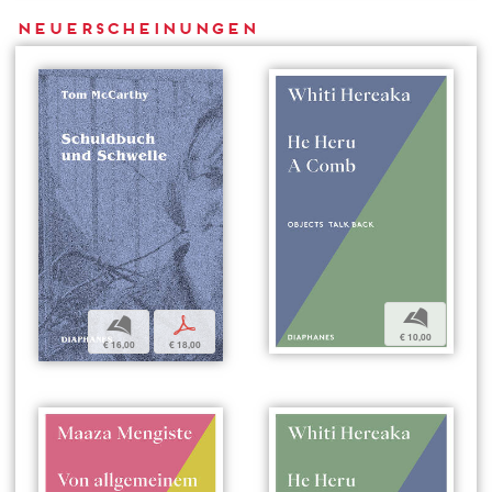
Neuerscheinungen
b
b
p
€ 10,00
€ 16,00
€ 18,00