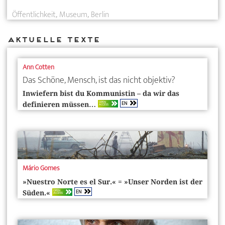
Öffentlichkeit
Museum
Berlin
Aktuelle Texte
Ann Cotten
Das Schöne, Mensch, ist das nicht objektiv?
Inwiefern bist du Kommunistin – da wir das
EN
OPEN
definieren ­müssen…
ACCESS
Mário Gomes
­»Nuestro Norte es el Sur.« = »Unser Norden ist der
EN
OPEN
Süden.«
ACCESS