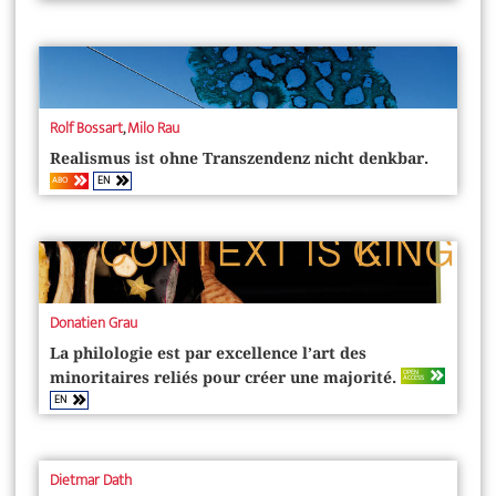
Rolf Bossart
,
Milo Rau
Realismus ist ohne Transzendenz nicht denkbar.
EN
ABO
Donatien Grau
La philologie est par excellence l’art des
OPEN
minoritaires reliés pour créer une majorité.
ACCESS
EN
Dietmar Dath