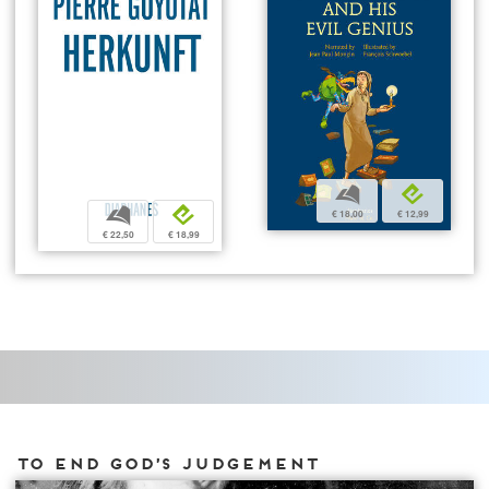
b
e
b
e
€ 18,00
€ 12,99
€ 22,50
€ 18,99
To end GOD’S JUDGEMENT