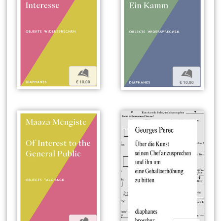
b
b
€ 10,00
€ 10,00