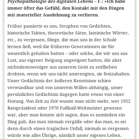
Psychopathologie des digitalen Lebens
– F.: »Ich habe
immer öfter das Gefühl, den Kontakt mit den Dingen
mit materieller Ausdehnung zu verlieren.
Früher passierte es uns, Strophen von Gedichten,
historische Fakten, theoretische Sätze, lateinische Wörter,
etc., zu vergessen, Dinge, die man uns in der Schule
lernen ließ, weil die früheren Generationen sie für
wesentlich gehalten hatten – oder solche, die wir uns aus
Lust, aus eigener Neigung angeeignet hatten, die aber
nichtsdestoweniger aus unserem Geist zu entfliehen
drohten, wenn wir uns nicht anstrengten, sie festzuhalten.
Unser Gedächtnis der äußeren Kenntnisse schien
verwundbar und von unserem Willen abhängig, unser
persönliches Gedächtnis dagegen hatte etwas von einer
Festung. Von Zeit zu Zeit wusste man nicht mehr, wer 1952
Ratspräsident oder 1970 Fußball-Weltmeister gewesen
war, aber man konnte sich sagen, dass es zumindest ein
Ding gab, das man niemals vergäße oder das man, es sei
denn durch einen tragischen Unfall, niemals so vergessen
würde wie alles Übrige, nämlich unser eigenes Leben.