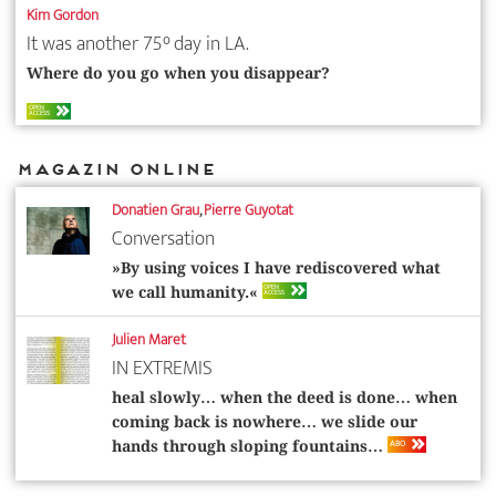
Kim Gordon
It was another 75° day in LA.
Where do you go when you disappear?
OPEN
ACCESS
Magazin Online
Donatien Grau
,
Pierre Guyotat
Conversation
»By using voices I have rediscovered what
OPEN
we call humanity.«
ACCESS
Julien Maret
IN EXTREMIS
heal slowly… when the deed is done… when
coming back is nowhere… we slide our
ABO
hands through sloping fountains…