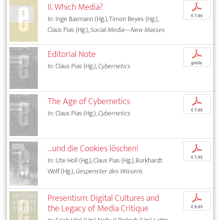
II. Which Media?
p
€ 7,95
In: Inge Baxmann (Hg.), Timon Beyes (Hg.),
Claus Pias (Hg.),
Social Media—New Masses
Editorial Note
p
gratis
In: Claus Pias (Hg.),
Cybernetics
The Age of Cybernetics
p
€ 7,95
In: Claus Pias (Hg.),
Cybernetics
...und die Cookies löschen!
p
€ 7,95
In: Ute Holl (Hg.), Claus Pias (Hg.), Burkhardt
Wolf (Hg.),
Gespenster des Wissens
Presentism: Digital Cultures and
p
the Legacy of Media Critique
€ 9,95