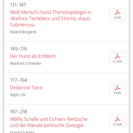
131–147
Wolf, Mensch, Hund. Theriotopologie in
p
›Brehms Tierleben‹ und Storms ›Aquis
€ 9,95
Submersus‹
Roland Borgards
149–176
Der Hund als Emblem
p
€ 14,95
Manfred Schneider
177–194
Delacroix‘ Tiere
p
€ 9,95
Ralph Ubl
197–218
Wölfe, Schafe und Ochsen. Nietzsche
p
und die liberale politische Zoologie
€ 14,95
Friedrich Balke