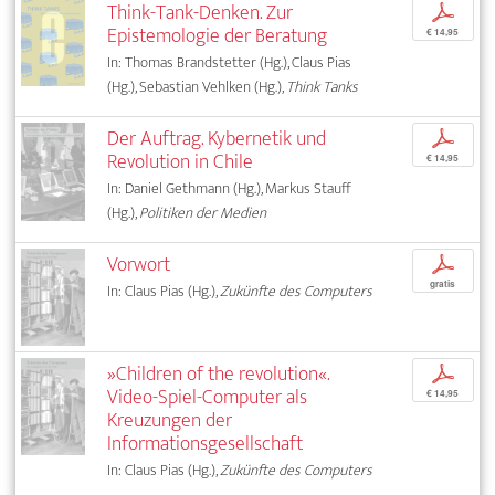
Think-Tank-Denken. Zur
p
Epistemologie der Beratung
€ 14,95
In: Thomas Brandstetter (Hg.), Claus Pias
(Hg.), Sebastian Vehlken (Hg.),
Think Tanks
Der Auftrag. Kybernetik und
p
Revolution in Chile
€ 14,95
In: Daniel Gethmann (Hg.), Markus Stauff
(Hg.),
Politiken der Medien
Vorwort
p
gratis
In: Claus Pias (Hg.),
Zukünfte des Computers
»Children of the revolution«.
p
Video-Spiel-Computer als
€ 14,95
Kreuzungen der
Informationsgesellschaft
In: Claus Pias (Hg.),
Zukünfte des Computers