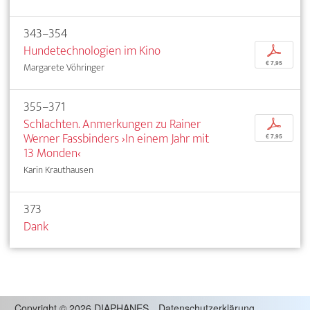
343–354
Hundetechnologien im Kino
p
€ 7,95
Margarete Vöhringer
355–371
Schlachten. Anmerkungen zu Rainer
p
Werner Fassbinders ›In einem Jahr mit
€ 7,95
13 Monden‹
Karin Krauthausen
373
Dank
Copyright
©
2026 DIAPHANES
Datenschutzerklärung