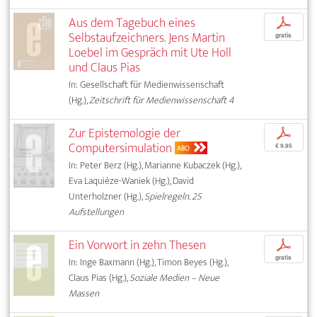
Aus dem Tagebuch eines
p
Selbstaufzeichners. Jens Martin
gratis
Loebel im Gespräch mit Ute Holl
und Claus Pias
In: Gesellschaft für Medienwissenschaft
(Hg.),
Zeitschrift für Medienwissenschaft 4
Zur Epistemologie der
p
Computersimulation
€ 9,95
ABO
In: Peter Berz (Hg.), Marianne Kubaczek (Hg.),
Eva Laquièze-Waniek (Hg.), David
Unterholzner (Hg.),
Spielregeln. 25
Aufstellungen
Ein Vorwort in zehn Thesen
p
gratis
In: Inge Baxmann (Hg.), Timon Beyes (Hg.),
Claus Pias (Hg.),
Soziale Medien – Neue
Massen