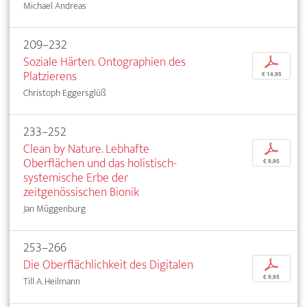
Michael Andreas
209–232
Soziale Härten. Ontographien des
p
Platzierens
€ 14,95
Christoph Eggersglüß
233–252
Clean by Nature. Lebhafte
p
Oberflächen und das holistisch-
€ 9,95
systemische Erbe der
zeitgenössischen Bionik
Jan Müggenburg
253–266
Die Oberflächlichkeit des Digitalen
p
€ 9,95
Till A. Heilmann