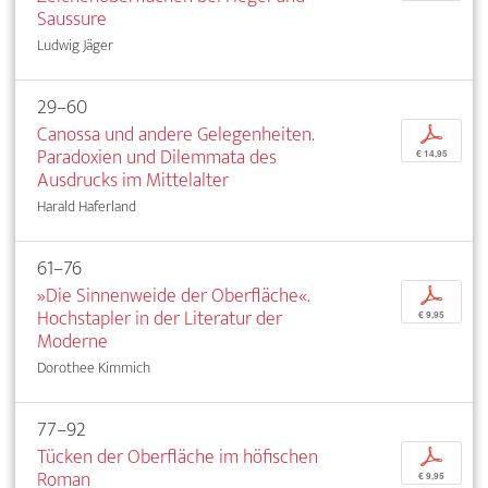
Saussure
Ludwig Jäger
29–60
Canossa und andere Gelegenheiten.
p
Paradoxien und Dilemmata des
€ 14,95
Ausdrucks im Mittelalter
Harald Haferland
61–76
»Die Sinnenweide der Oberfläche«.
p
Hochstapler in der Literatur der
€ 9,95
Moderne
Dorothee Kimmich
77–92
Tücken der Oberfläche im höfischen
p
Roman
€ 9,95