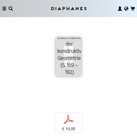
Diaphanes
Die
Oberflächen
der
konstruktiven
Geometrie
(S. 169 –
192)
p
€ 14,95