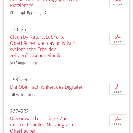
Platzierens
€ 14,95
Christoph Eggersglüß
233–252
Clean by Nature. Lebhafte
p
Oberflächen und das holistisch-
€ 9,95
systemische Erbe der
zeitgenössischen Bionik
Jan Müggenburg
253–266
Die Oberflächlichkeit des Digitalen
p
€ 9,95
Till A. Heilmann
267–282
Das Gewand der Dinge. Zur
p
informationellen Nutzung von
€ 9,95
Oberflächen