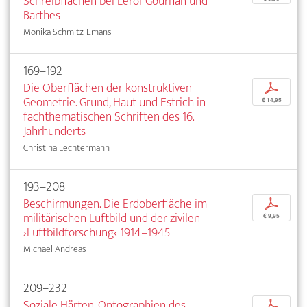
Schreibflächen bei Leroi-Gourhan und
Barthes
Monika Schmitz-Emans
169–192
Die Oberflächen der konstruktiven
p
Geometrie. Grund, Haut und Estrich in
€ 14,95
fachthematischen Schriften des 16.
Jahrhunderts
Christina Lechtermann
193–208
Beschirmungen. Die Erdoberfläche im
p
militärischen Luftbild und der zivilen
€ 9,95
›Luftbildforschung‹ 1914–1945
Michael Andreas
209–232
Soziale Härten. Ontographien des
p