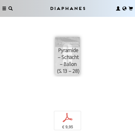
Diaphanes
Pyramide
– Schacht
– Ballon
(S. 13 – 28)
p
€ 9,95