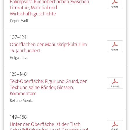
Palimpsest. Buchoberflächen zwischen
p
Literatur-, Material und
€ 9,95
Wirtschaftsgeschichte
Jürgen Wolf
107–124
Oberflächen der Manuskriptkultur im
p
15. Jahrhundert
€ 9,95
Helga Lutz
125–148
Text-Oberfläche. Figur und Grund, der
p
Text und seine Ränder, Glossen,
€ 14,95
Kommentare
Bettine Menke
149–168
Unter der Oberfläche ist der Tisch.
p
€ 9,95