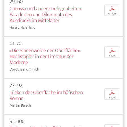
29–60
Canossa und andere Gelegenheiten.
p
Paradoxien und Dilemmata des
€ 14,95
Ausdrucks im Mittelalter
Harald Haferland
61–76
»Die Sinnenweide der Oberfläche«.
p
Hochstapler in der Literatur der
€ 9,95
Moderne
Dorothee Kimmich
77–92
Tücken der Oberfläche im höfischen
p
Roman
€ 9,95
Martin Baisch
93–106