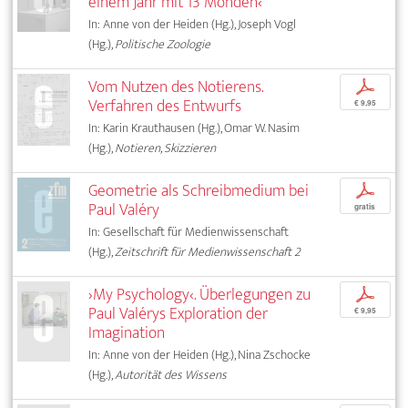
einem Jahr mit 13 Monden‹
In: Anne von der Heiden (Hg.), Joseph Vogl
(Hg.),
Politische Zoologie
Vom Nutzen des Notierens.
p
Verfahren des Entwurfs
€ 9,95
In: Karin Krauthausen (Hg.), Omar W. Nasim
(Hg.),
Notieren, Skizzieren
Geometrie als Schreibmedium bei
p
Paul Valéry
gratis
In: Gesellschaft für Medienwissenschaft
(Hg.),
Zeitschrift für Medienwissenschaft 2
›My Psychology‹. Überlegungen zu
p
Paul Valérys Exploration der
€ 9,95
Imagination
In: Anne von der Heiden (Hg.), Nina Zschocke
(Hg.),
Autorität des Wissens