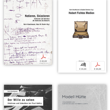
p
€ 40,00
b
p
€ 35,00
€ 35,00