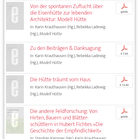
Von der spontanen Zuflucht über
p
die Eisenhütte zur lebenden
gratis
Architektur: Modell Hütte
In: Karin Krauthausen (Hg.), Rebekka Ladewig
(Hg.),
Modell Hütte
Zu den Beiträgen & Danksagung
p
€ 7,95
In: Karin Krauthausen (Hg.), Rebekka Ladewig
(Hg.),
Modell Hütte
Die Hütte träumt vom Haus
p
€ 14,95
In: Karin Krauthausen (Hg.), Rebekka Ladewig
(Hg.),
Modell Hütte
Die andere Feldforschung: Von
p
Hirten, Bauern und Blätter­-
gratis
schüttlern in Hubert Fichtes »Die
Geschichte der Empfindlichkeit«
In: Stephan Kammer (Hg.), Karin Krauthausen