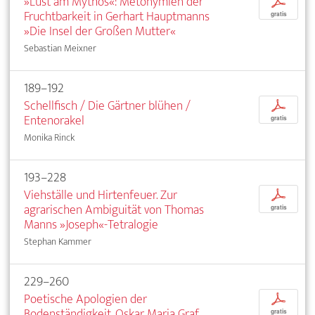
»Lust am Mythos«: Metonymien der
p
Fruchtbarkeit in Gerhart Hauptmanns
gratis
»Die Insel der Großen Mutter«
Sebastian Meixner
189–192
Schellfisch / Die Gärtner blühen /
p
Entenorakel
gratis
Monika Rinck
193–228
Viehställe und Hirtenfeuer. Zur
p
agrarischen Ambiguität von Thomas
gratis
Manns »Joseph«-Tetralogie
Stephan Kammer
229–260
Poetische Apologien der
p
Bodenständigkeit. Oskar Maria Graf,
gratis