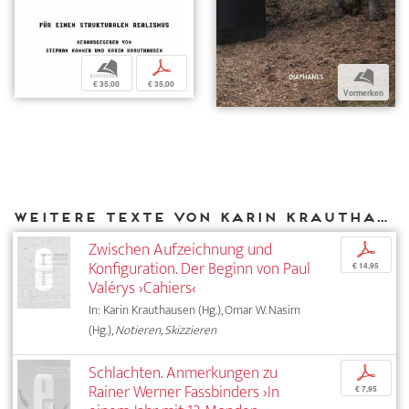
b
p
b
€ 35,00
€ 35,00
Vormerken
Weitere Texte von Karin Krauthausen bei DIAPHANES
Zwischen Aufzeichnung und
p
Konfiguration. Der Beginn von Paul
€ 14,95
Valérys ›Cahiers‹
In: Karin Krauthausen (Hg.), Omar W. Nasim
(Hg.),
Notieren, Skizzieren
Schlachten. Anmerkungen zu
p
Rainer Werner Fassbinders ›In
€ 7,95