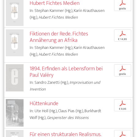
Hubert Fichtes Medien
p
gratis
In: Stephan Kammer (Hg.), Karin Krauthausen
(Hg.),
Hubert Fichtes Medien
Fiktionen der Rede. Fichtes
p
Annäherung an Afrika
€ 14,95
In: Stephan Kammer (Hg.), Karin Krauthausen
(Hg.),
Hubert Fichtes Medien
1894. Erfinden als Lebensform bei
p
Paul Valéry
gratis
In: Sandro Zanetti (Hg.),
Improvisation und
Invention
Hüttenkunde
p
€ 9,95
In: Ute Holl (Hg.), Claus Pias (Hg.), Burkhardt
Wolf (Hg.),
Gespenster des Wissens
Für einen strukturalen Realismus.
p