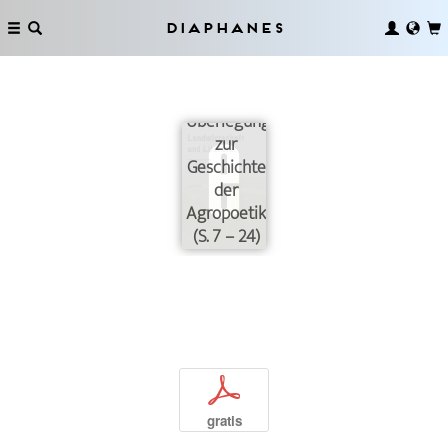
Diaphanes
Landwirtschaft
und
Literatur.
Überlegungen
zur
Geschichte
der
Agropoetik
(S. 7 – 24)
p
gratis