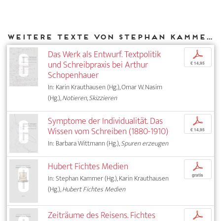
Weitere Texte von Stephan Kammer bei DIAPHANES
Das Werk als Entwurf. Textpolitik
p
und Schreibpraxis bei Arthur
€ 14,95
Schopenhauer
In: Karin Krauthausen (Hg.), Omar W. Nasim
(Hg.),
Notieren, Skizzieren
Symptome der Individualität. Das
p
Wissen vom Schreiben (1880-1910)
€ 14,95
In: Barbara Wittmann (Hg.),
Spuren erzeugen
Hubert Fichtes Medien
p
gratis
In: Stephan Kammer (Hg.), Karin Krauthausen
(Hg.),
Hubert Fichtes Medien
Zeiträume des Reisens. Fichtes
p