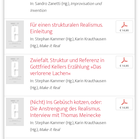
In: Sandro Zanetti (Hg.),
Improvisation und
Invention
Für einen strukturalen Realismus.
p
Einleitung
€ 14,95
In: Stephan Kammer (Hg.), Karin Krauthausen
(Hg.),
Make it Real
Zwiefalt. Struktur und Referenz in
p
Gottfried Kellers Erzählung »Das
€ 14,95
verlorene Lachen«
In: Stephan Kammer (Hg.), Karin Krauthausen
(Hg.),
Make it Real
(Nicht) Ins Gebüsch kotzen, oder:
p
Die Anstrengung des Realismus.
€ 14,95
Interview mit Thomas Meinecke
In: Stephan Kammer (Hg.), Karin Krauthausen
(Hg.),
Make it Real