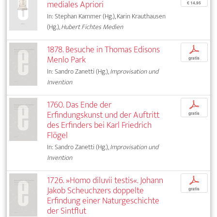
mediales Apriori
€ 14,95
In: Stephan Kammer (Hg.), Karin Krauthausen
(Hg.),
Hubert Fichtes Medien
1878. Besuche in Thomas Edisons
p
Menlo Park
gratis
In: Sandro Zanetti (Hg.),
Improvisation und
Invention
1760. Das Ende der
p
Erfindungskunst und der Auftritt
gratis
des Erfinders bei Karl Friedrich
Flögel
In: Sandro Zanetti (Hg.),
Improvisation und
Invention
1726. »Homo diluvii testis«. Johann
p
Jakob Scheuchzers doppelte
gratis
Erfindung einer Naturgeschichte
der Sintflut