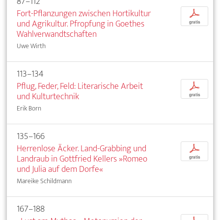
87–112
Fort-Pflanzungen zwischen Hortikultur
p
und Agrikultur. Pfropfung in Goethes
gratis
Wahlverwandtschaften
Uwe Wirth
113–134
Pflug, Feder, Feld: Literarische Arbeit
p
und Kulturtechnik
gratis
Erik Born
135–166
Herrenlose Äcker. Land-Grabbing und
p
Landraub in Gottfried Kellers »Romeo
gratis
und Julia auf dem Dorfe«
Mareike Schildmann
167–188