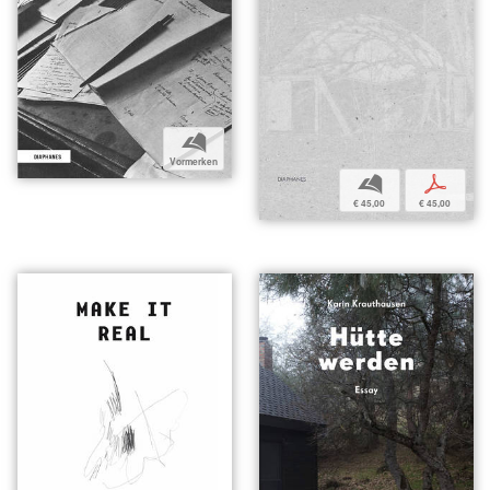
b
Vormerken
b
p
€ 45,00
€ 45,00