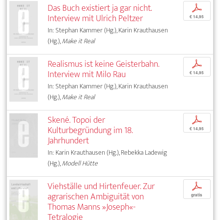
Das Buch existiert ja gar nicht.
p
Interview mit Ulrich Peltzer
€ 14,95
In: Stephan Kammer (Hg.), Karin Krauthausen
(Hg.),
Make it Real
Realismus ist keine Geisterbahn.
p
Interview mit Milo Rau
€ 14,95
In: Stephan Kammer (Hg.), Karin Krauthausen
(Hg.),
Make it Real
Skené. Topoi der
p
Kulturbegründung im 18.
€ 14,95
Jahrhundert
In: Karin Krauthausen (Hg.), Rebekka Ladewig
(Hg.),
Modell Hütte
Viehställe und Hirtenfeuer. Zur
p
agrarischen Ambiguität von
gratis
Thomas Manns »Joseph«-
Tetralogie