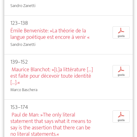
Sandro Zanetti
123–138
Émile Benveniste: »La théorie de la
p
langue poétique est encore à venir
«
gratis
Sandro Zanetti
139–152
Maurice Blanchot: »[L]a littérature […]
p
est faite pour décevoir toute identité
gratis
[…].«
Marco Baschera
153–174
Paul de Man: »The only literal
p
statement that says what it means to
gratis
say is the assertion that there can be
no literal statements.«