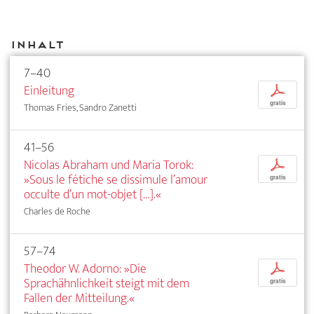
Inhalt
7–40
Einleitung
p
gratis
Thomas Fries, Sandro Zanetti
41–56
Nicolas Abraham und Maria Torok:
p
»Sous le fétiche se dissimule l’amour
gratis
occulte d’un mot-objet […].«
Charles de Roche
57–74
Theodor W. Adorno: »Die
p
Sprachähnlichkeit steigt mit dem
gratis
Fallen der Mitteilung.«