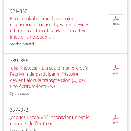
321–338
Roman Jakobson: »a harmonious
p
disposition of unusually varied devices
gratis
either on a strip of canvas or in a few
lines of a notebook«
Sandro Zanetti
339–356
Julia Kristeva: »[L]a seule manière qu’a
p
l’écrivain de participer à l’histoire
gratis
devient alors la transgression […] par
une écriture-lecture.«
Sylvia Sasse
357–372
Jacques Lacan: »[L]’inconscient, c’est le
p
discours de l’Autre.«
gratis
Johannes Binotto