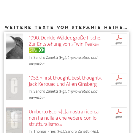
Weitere Texte von Stefanie Heine bei DIAPHANES
1990. Dunkle Wälder, große Fische.
p
Zur Entstehung von »Twin Peaks«
gratis
OPEN
ACCESS
In: Sandro Zanetti (Hg.),
Improvisation und
Invention
1953. »First thought, best thought«.
p
Jack Kerouac und Allen Ginsberg
gratis
In: Sandro Zanetti (Hg.),
Improvisation und
Invention
Umberto Eco: »[L]a nostra ricerca
p
non ha nulla a che vedere con lo
gratis
strutturalismo.«
In: Thomas Fries (Hg.), Sandro Zanetti (Hg.),