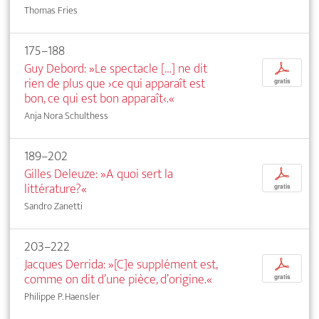
Thomas Fries
175–188
Guy Debord: »Le spectacle […] ne dit
p
rien de plus que ›ce qui apparaît est
gratis
bon, ce qui est bon apparaît‹.«
Anja Nora Schulthess
189–202
Gilles Deleuze: »A quoi sert la
p
littérature?«
gratis
Sandro Zanetti
203–222
Jacques Derrida: »[C]e supplément est,
p
comme on dit d’une pièce, d’origine.«
gratis
Philippe P. Haensler