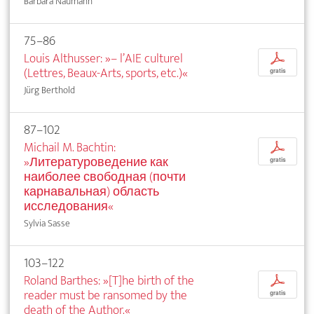
Barbara Naumann
75–86
Louis Althusser: »– l’AIE culturel
p
(Lettres, Beaux-Arts, sports, etc.)«
gratis
Jürg Berthold
87–102
Michail M. Bachtin:
p
»Литературоведение как
gratis
наиболее свободная (почти
карнавальная) область
исследования«
Sylvia Sasse
103–122
Roland Barthes: »[T]he birth of the
p
reader must be ransomed by the
gratis
death of the Author.«