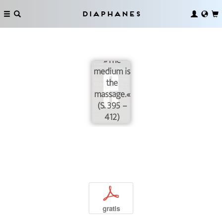
Marshall
McLuhan
Diaphanes
und
Quentin
Fiore:
»The
medium is
the
massage.«
(S. 395 –
412)
p
gratis