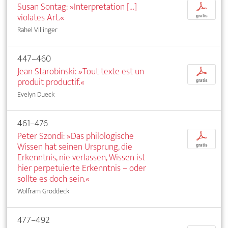
Susan Sontag: »Interpretation […]
p
violates Art.«
gratis
Rahel Villinger
447–460
Jean Starobinski: »Tout texte est un
p
produit productif.«
gratis
Evelyn Dueck
461–476
Peter Szondi: »Das philologische
p
Wissen hat seinen Ursprung, die
gratis
Erkenntnis, nie verlassen, Wissen ist
hier perpetuierte Erkenntnis – oder
sollte es doch sein.«
Wolfram Groddeck
477–492