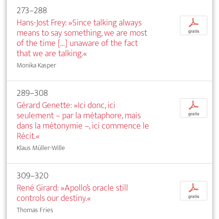
273–288
Hans-Jost Frey: »Since talking always
p
means to say something, we are most
gratis
of the time […] unaware of the fact
that we are talking.«
Monika Kasper
289–308
Gérard Genette: »Ici donc, ici
p
seulement – par la métaphore, mais
gratis
dans la métonymie –, ici commence le
Récit.«
Klaus Müller-Wille
309–320
René Girard: »Apollo’s oracle still
p
controls our destiny.«
gratis
Thomas Fries