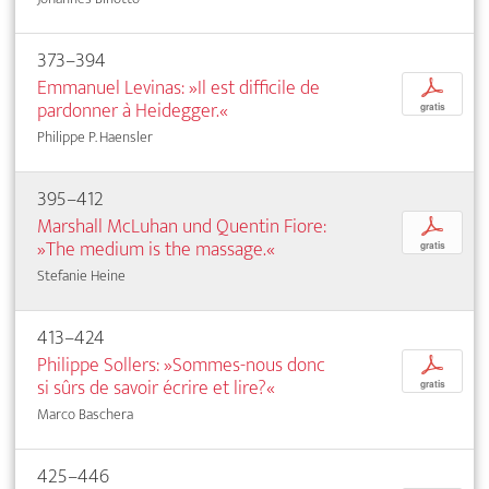
373–394
Emmanuel Levinas: »Il est difficile de
p
pardonner à Heidegger.«
gratis
Philippe P. Haensler
395–412
Marshall McLuhan und Quentin Fiore:
p
»The medium is the massage.«
gratis
Stefanie Heine
413–424
Philippe Sollers: »Sommes-nous donc
p
si sûrs de savoir écrire et lire?«
gratis
Marco Baschera
425–446