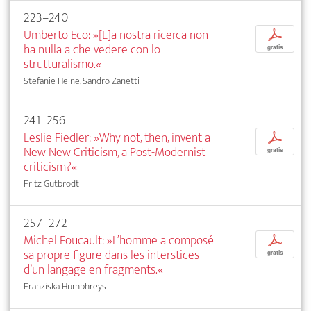
223–240
Umberto Eco: »[L]a nostra ricerca non
p
ha nulla a che vedere con lo
gratis
strutturalismo.«
Stefanie Heine, Sandro Zanetti
241–256
Leslie Fiedler: »Why not, then, invent a
p
New New Criticism, a Post-Modernist
gratis
criticism?«
Fritz Gutbrodt
257–272
Michel Foucault: »L’homme a composé
p
sa propre figure dans les interstices
gratis
d’un langage en fragments.«
Franziska Humphreys