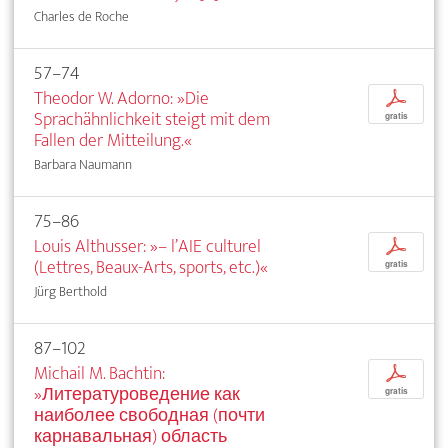
Charles de Roche
57–74
Theodor W. Adorno: »Die
p
Sprachähnlichkeit steigt mit dem
gratis
Fallen der Mitteilung.«
Barbara Naumann
75–86
Louis Althusser: »– l’AIE culturel
p
(Lettres, Beaux-Arts, sports, etc.)«
gratis
Jürg Berthold
87–102
Michail M. Bachtin:
p
»Литературоведение как
gratis
наиболее свободная (почти
карнавальная) область