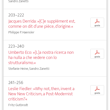
Sandro Zanetti
203–222
Jacques Derrida: »[C]e supplément est,
p
comme on dit d’une pièce, d’origine.«
gratis
Philippe P. Haensler
223–240
Umberto Eco: »[L]a nostra ricerca non
p
ha nulla a che vedere con lo
gratis
strutturalismo.«
Stefanie Heine, Sandro Zanetti
241–256
Leslie Fiedler: »Why not, then, invent a
p
New New Criticism, a Post-Modernist
gratis
criticism?«
Fritz Gutbrodt