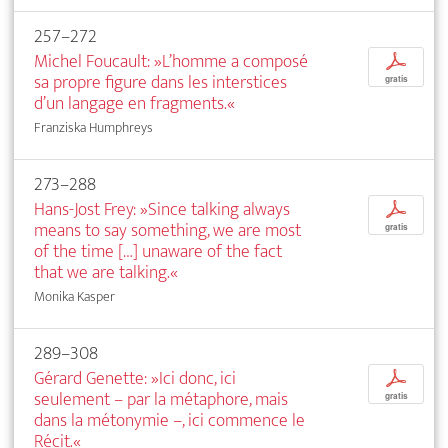
257–272
Michel Foucault: »L’homme a composé
p
sa propre figure dans les interstices
gratis
d’un langage en fragments.«
Franziska Humphreys
273–288
Hans-Jost Frey: »Since talking always
p
means to say something, we are most
gratis
of the time […] unaware of the fact
that we are talking.«
Monika Kasper
289–308
Gérard Genette: »Ici donc, ici
p
seulement – par la métaphore, mais
gratis
dans la métonymie –, ici commence le
Récit.«