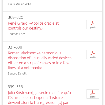
Klaus Müller-Wille
309–320
René Girard: »Apollo’s oracle still
p
controls our destiny.«
gratis
Thomas Fries
321–338
Roman Jakobson: »a harmonious
p
disposition of unusually varied devices
gratis
either on a strip of canvas or in a few
lines of a notebook«
Sandro Zanetti
339–356
Julia Kristeva: »[L]a seule manière qu’a
p
l’écrivain de participer à l’histoire
gratis
devient alors la transgression […] par