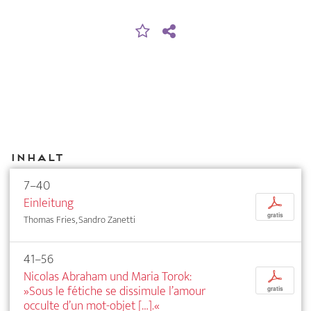
Inhalt
7–40
Einleitung
p
gratis
Thomas Fries, Sandro Zanetti
41–56
Nicolas Abraham und Maria Torok:
p
»Sous le fétiche se dissimule l’amour
gratis
occulte d’un mot-objet […].«