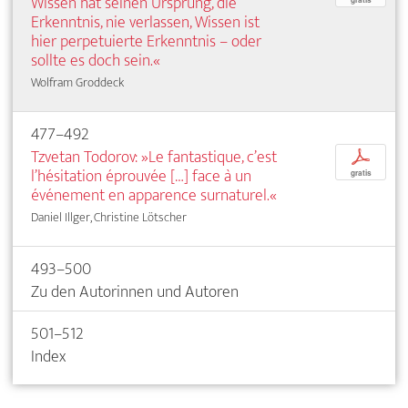
Wissen hat seinen Ursprung, die
Erkenntnis, nie verlassen, Wissen ist
hier perpetuierte Erkenntnis – oder
sollte es doch sein.«
Wolfram Groddeck
477–492
Tzvetan Todorov: »Le fantastique, c’est
p
l’hésitation éprouvée […] face à un
gratis
événement en apparence surnaturel.«
Daniel Illger, Christine Lötscher
493–500
Zu den Autorinnen und Autoren
501–512
Index