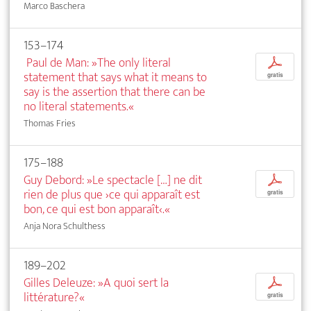
Marco Baschera
153–174
Paul de Man: »The only literal
p
statement that says what it means to
gratis
say is the assertion that there can be
no literal statements.«
Thomas Fries
175–188
Guy Debord: »Le spectacle […] ne dit
p
rien de plus que ›ce qui apparaît est
gratis
bon, ce qui est bon apparaît‹.«
Anja Nora Schulthess
189–202
Gilles Deleuze: »A quoi sert la
p
littérature?«
gratis