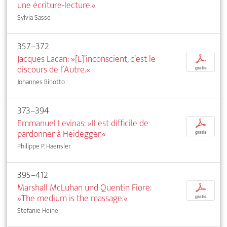
une écriture-lecture.«
Sylvia Sasse
357–372
Jacques Lacan: »[L]’inconscient, c’est le
p
discours de l’Autre.«
gratis
Johannes Binotto
373–394
Emmanuel Levinas: »Il est difficile de
p
pardonner à Heidegger.«
gratis
Philippe P. Haensler
395–412
Marshall McLuhan und Quentin Fiore:
p
»The medium is the massage.«
gratis
Stefanie Heine