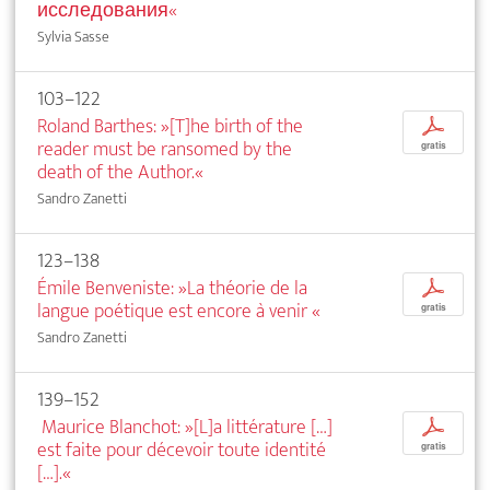
исследования«
Sylvia Sasse
103–122
Roland Barthes: »[T]he birth of the
p
reader must be ransomed by the
gratis
death of the Author.«
Sandro Zanetti
123–138
Émile Benveniste: »La théorie de la
p
langue poétique est encore à venir
«
gratis
Sandro Zanetti
139–152
Maurice Blanchot: »[L]a littérature […]
p
est faite pour décevoir toute identité
gratis
[…].«