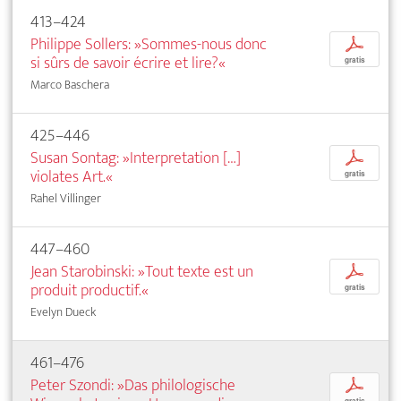
413–424
Philippe Sollers: »Sommes-nous donc
p
si sûrs de savoir écrire et lire?«
gratis
Marco Baschera
425–446
Susan Sontag: »Interpretation […]
p
violates Art.«
gratis
Rahel Villinger
447–460
Jean Starobinski: »Tout texte est un
p
produit productif.«
gratis
Evelyn Dueck
461–476
Peter Szondi: »Das philologische
p
gratis