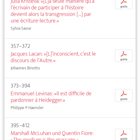
Julia Kristeva: »[L]a seule manière qu’a
p
l’écrivain de participer à l’histoire
gratis
devient alors la transgression […] par
une écriture-lecture.«
Sylvia Sasse
357–372
Jacques Lacan: »[L]’inconscient, c’est le
p
discours de l’Autre.«
gratis
Johannes Binotto
373–394
Emmanuel Levinas: »Il est difficile de
p
pardonner à Heidegger.«
gratis
Philippe P. Haensler
395–412
Marshall McLuhan und Quentin Fiore:
p
»The medium is the massage.«
gratis