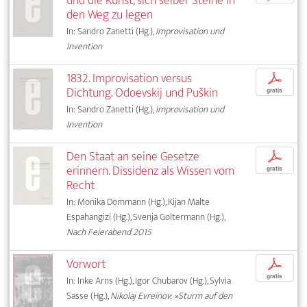
und die Kunst, sich selber Steine in
den Weg zu legen
In: Sandro Zanetti (Hg.),
Improvisation und
Invention
1832. Improvisation versus
p
Dichtung. Odoevskij und Puškin
gratis
In: Sandro Zanetti (Hg.),
Improvisation und
Invention
Den Staat an seine Gesetze
p
erinnern. Dissidenz als Wissen vom
gratis
Recht
In: Monika Dommann (Hg.), Kijan Malte
Espahangizi (Hg.), Svenja Goltermann (Hg.),
Nach Feierabend 2015
Vorwort
p
gratis
In: Inke Arns (Hg.), Igor Chubarov (Hg.), Sylvia
Sasse (Hg.),
Nikolaj Evreinov: »Sturm auf den