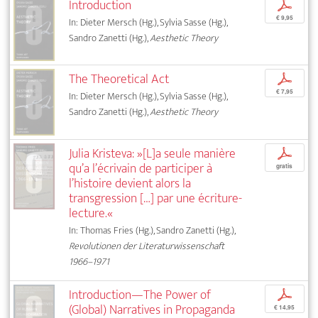
Introduction
p
€ 9,95
In: Dieter Mersch (Hg.), Sylvia Sasse (Hg.),
Sandro Zanetti (Hg.),
Aesthetic Theory
The Theoretical Act
p
€ 7,95
In: Dieter Mersch (Hg.), Sylvia Sasse (Hg.),
Sandro Zanetti (Hg.),
Aesthetic Theory
Julia Kristeva: »[L]a seule manière
p
qu’a l’écrivain de participer à
gratis
l’histoire devient alors la
transgression […] par une écriture-
lecture.«
In: Thomas Fries (Hg.), Sandro Zanetti (Hg.),
Revolutionen der Literaturwissenschaft
1966–1971
Introduction—The Power of
p
(Global) Narratives in Propaganda
€ 14,95