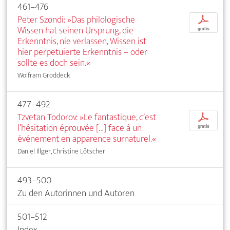
461–476
Peter Szondi: »Das philologische
p
Wissen hat seinen Ursprung, die
gratis
Erkenntnis, nie verlassen, Wissen ist
hier perpetuierte Erkenntnis – oder
sollte es doch sein.«
Wolfram Groddeck
477–492
Tzvetan Todorov: »Le fantastique, c’est
p
l’hésitation éprouvée […] face à un
gratis
événement en apparence surnaturel.«
Daniel Illger, Christine Lötscher
493–500
Zu den Autorinnen und Autoren
501–512
Index