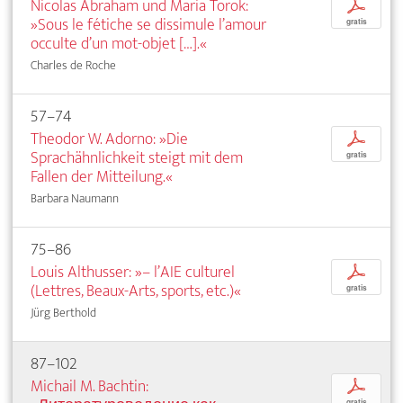
Nicolas Abraham und Maria Torok:
p
»Sous le fétiche se dissimule l’amour
gratis
occulte d’un mot-objet […].«
Charles de Roche
57–74
Theodor W. Adorno: »Die
p
Sprachähnlichkeit steigt mit dem
gratis
Fallen der Mitteilung.«
Barbara Naumann
75–86
Louis Althusser: »– l’AIE culturel
p
(Lettres, Beaux-Arts, sports, etc.)«
gratis
Jürg Berthold
87–102
Michail M. Bachtin:
p
gratis