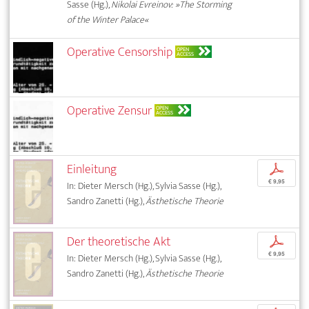
Sasse (Hg.),
Nikolai Evreinov: »The Storming
of the Winter Palace«
Operative Censorship
OPEN
ACCESS
Operative Zensur
OPEN
ACCESS
Einleitung
p
€ 9,95
In: Dieter Mersch (Hg.), Sylvia Sasse (Hg.),
Sandro Zanetti (Hg.),
Ästhetische Theorie
Der theoretische Akt
p
€ 9,95
In: Dieter Mersch (Hg.), Sylvia Sasse (Hg.),
Sandro Zanetti (Hg.),
Ästhetische Theorie