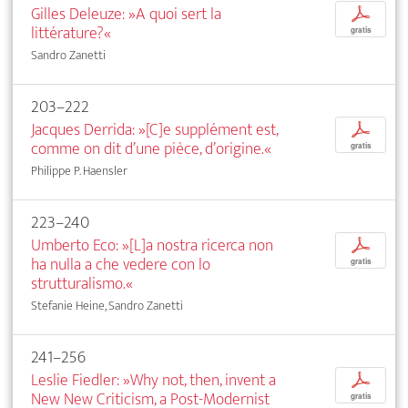
Gilles Deleuze: »A quoi sert la
p
littérature?«
gratis
Sandro Zanetti
203–222
Jacques Derrida: »[C]e supplément est,
p
comme on dit d’une pièce, d’origine.«
gratis
Philippe P. Haensler
223–240
Umberto Eco: »[L]a nostra ricerca non
p
ha nulla a che vedere con lo
gratis
strutturalismo.«
Stefanie Heine, Sandro Zanetti
241–256
Leslie Fiedler: »Why not, then, invent a
p
New New Criticism, a Post-Modernist
gratis