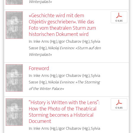
Winterpalast«
»Geschichte wird mit dem
p
Objektiv geschrieben«. Wie das
€ 9,95
Foto vom theatralen Sturm zum
historischen Dokument wird
In: Inke Arns (Hg.), Igor Chubarov (Hg.), Sylvia
Sasse (Hg.),
Nikolaj Evreinov: »Sturm auf den
Winterpalast«
Foreword
In: Inke Arns (Hg.), Igor Chubarov (Hg.), Sylvia
Sasse (Hg.),
Nikolai Evreinov: »The Storming
of the Winter Palace«
“History is Written with the Lens”:
p
How the Photo of the Theatrical
€ 9,95
Storming becomes a Historical
Document
In: Inke Arns (Hg.), Igor Chubarov (Hg.), Sylvia