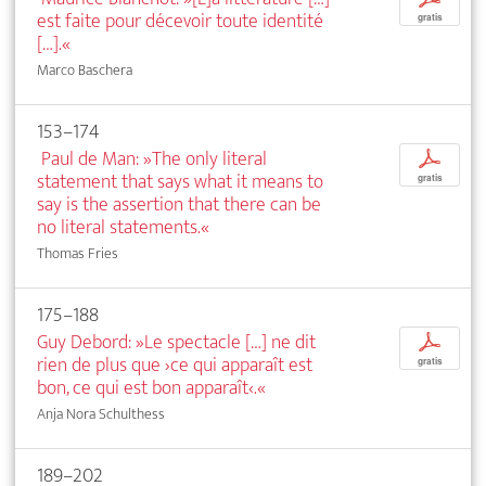
est faite pour décevoir toute identité
gratis
[…].«
Marco Baschera
153–174
Paul de Man: »The only literal
p
statement that says what it means to
gratis
say is the assertion that there can be
no literal statements.«
Thomas Fries
175–188
Guy Debord: »Le spectacle […] ne dit
p
rien de plus que ›ce qui apparaît est
gratis
bon, ce qui est bon apparaît‹.«
Anja Nora Schulthess
189–202