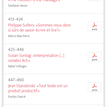
Stefanie Heine
413–424
Philippe Sollers: »Sommes-nous donc
p
si sûrs de savoir écrire et lire?«
gratis
Marco Baschera
425–446
Susan Sontag: »Interpretation […]
p
violates Art.«
gratis
Rahel Villinger
447–460
Jean Starobinski: »Tout texte est un
p
produit productif.«
gratis
Evelyn Dueck