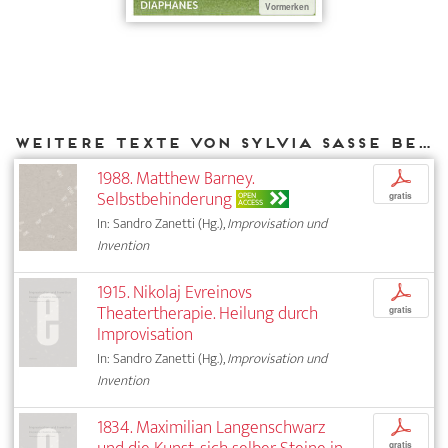
Vormerken
Weitere Texte von Sylvia Sasse bei DIAPHANES
1988. Matthew Barney.
p
Selbstbehinderung
OPEN
gratis
ACCESS
In: Sandro Zanetti (Hg.),
Improvisation und
Invention
1915. Nikolaj Evreinovs
p
Theatertherapie. Heilung durch
gratis
Improvisation
In: Sandro Zanetti (Hg.),
Improvisation und
Invention
1834. Maximilian Langenschwarz
p
gratis