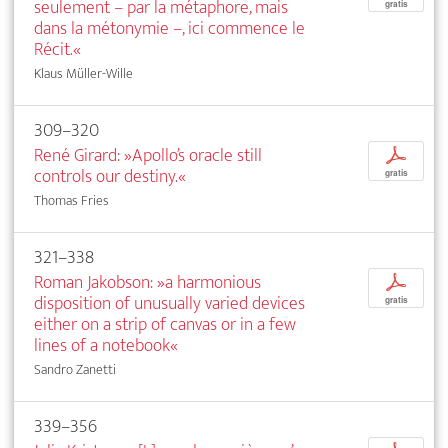
seulement – par la métaphore, mais
gratis
dans la métonymie –, ici commence le
Récit.«
Klaus Müller-Wille
309–320
René Girard: »Apollo’s oracle still
p
controls our destiny.«
gratis
Thomas Fries
321–338
Roman Jakobson: »a harmonious
p
disposition of unusually varied devices
gratis
either on a strip of canvas or in a few
lines of a notebook«
Sandro Zanetti
339–356