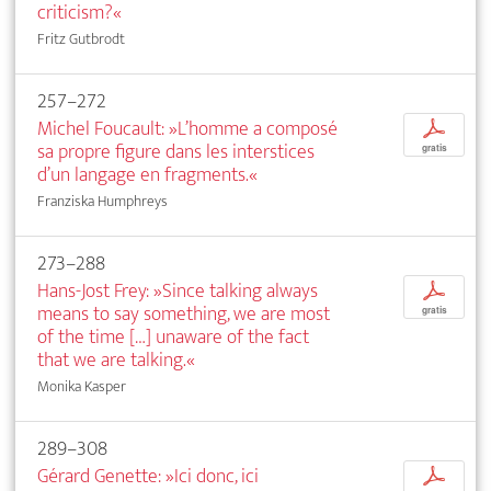
criticism?«
Fritz Gutbrodt
257–272
Michel Foucault: »L’homme a composé
p
sa propre figure dans les interstices
gratis
d’un langage en fragments.«
Franziska Humphreys
273–288
Hans-Jost Frey: »Since talking always
p
means to say something, we are most
gratis
of the time […] unaware of the fact
that we are talking.«
Monika Kasper
289–308
Gérard Genette: »Ici donc, ici
p