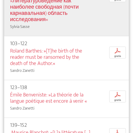
»Литературоведение как
наиболее свободная (почти
карнавальная) область
исследования«
Sylvia Sasse
103–122
Roland Barthes: »[T]he birth of the
p
reader must be ransomed by the
gratis
death of the Author.«
Sandro Zanetti
123–138
Émile Benveniste: »La théorie de la
p
langue poétique est encore à venir
«
gratis
Sandro Zanetti
139–152
Maurice Blanchot: »[L]a littérature […]
p