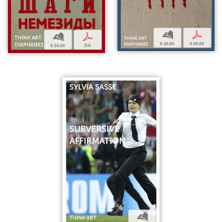
b
p
b
p
€ 40,00
€ 50,00
€ 25,00
OA
b