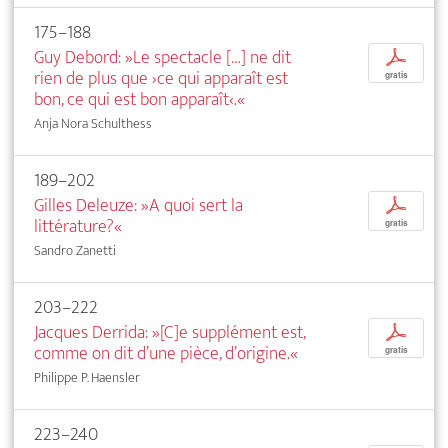
175–188
Guy Debord: »Le spectacle […] ne dit
p
rien de plus que ›ce qui apparaît est
gratis
bon, ce qui est bon apparaît‹.«
Anja Nora Schulthess
189–202
Gilles Deleuze: »A quoi sert la
p
littérature?«
gratis
Sandro Zanetti
203–222
Jacques Derrida: »[C]e supplément est,
p
comme on dit d’une pièce, d’origine.«
gratis
Philippe P. Haensler
223–240