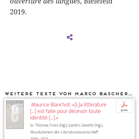
ouverture des langues
, Bielefeld
2019.
Weitere Texte von Marco Baschera bei DIAPHANES
Maurice Blanchot: »[L]a littérature
p
[…] est faite pour décevoir toute
gratis
identité […].«
In: Thomas Fries (Hg.), Sandro Zanetti (Hg.),
Revolutionen der Literaturwissenschaft
1966–1971