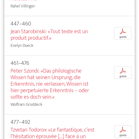
Rahel Villinger
447–460
Jean Starobinski: »Tout texte est un
p
produit productif.«
gratis
Evelyn Dueck
461–476
Peter Szondi: »Das philologische
p
Wissen hat seinen Ursprung, die
gratis
Erkenntnis, nie verlassen, Wissen ist
hier perpetuierte Erkenntnis – oder
sollte es doch sein.«
Wolfram Groddeck
477–492
Tzvetan Todorov: »Le fantastique, c’est
p
l’hésitation éprouvée […] face à un
gratis