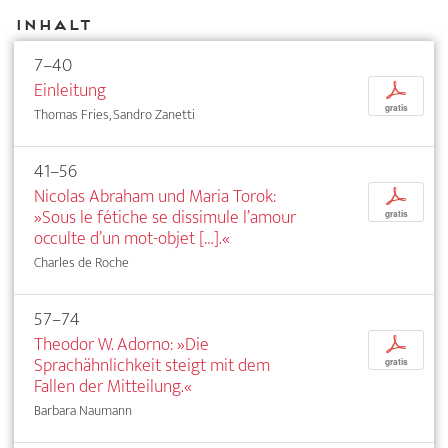
Inhalt
7–40
Einleitung
p
gratis
Thomas Fries, Sandro Zanetti
41–56
Nicolas Abraham und Maria Torok:
p
»Sous le fétiche se dissimule l’amour
gratis
occulte d’un mot-objet […].«
Charles de Roche
57–74
Theodor W. Adorno: »Die
p
Sprachähnlichkeit steigt mit dem
gratis
Fallen der Mitteilung.«
Barbara Naumann