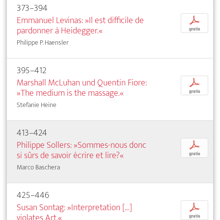
373–394
Emmanuel Levinas: »Il est difficile de
p
pardonner à Heidegger.«
gratis
Philippe P. Haensler
395–412
Marshall McLuhan und Quentin Fiore:
p
»The medium is the massage.«
gratis
Stefanie Heine
413–424
Philippe Sollers: »Sommes-nous donc
p
si sûrs de savoir écrire et lire?«
gratis
Marco Baschera
425–446
Susan Sontag: »Interpretation […]
p
violates Art.«
gratis