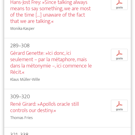
Hans-Jost Frey: »Since talking always
p
means to say something, we are most
gratis
of the time […] unaware of the fact
that we are talking.«
Monika Kasper
289–308
Gérard Genette: »Ici donc, ici
p
seulement – par la métaphore, mais
gratis
dans la métonymie –, ici commence le
Récit.«
Klaus Müller-Wille
309–320
René Girard: »Apollo’s oracle still
p
controls our destiny.«
gratis
Thomas Fries
321–338