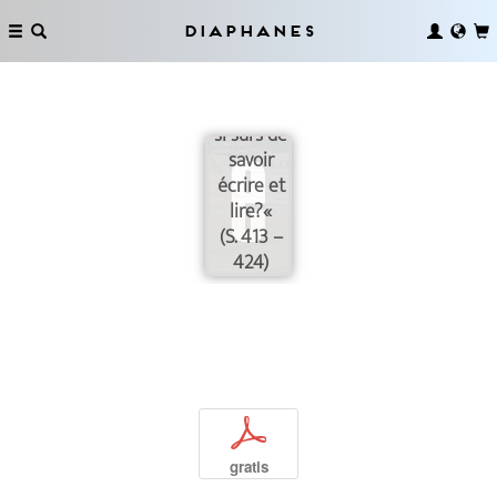
Philippe
Diaphanes
Sollers:
»Sommes-
nous donc
si sûrs de
savoir
écrire et
lire?«
(S. 413 –
424)
p
gratis