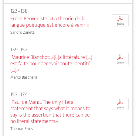
123–138
Émile Benveniste: »La théorie de la
p
langue poétique est encore à venir
«
gratis
Sandro Zanetti
139–152
Maurice Blanchot: »[L]a littérature […]
p
est faite pour décevoir toute identité
gratis
[…].«
Marco Baschera
153–174
Paul de Man: »The only literal
p
statement that says what it means to
gratis
say is the assertion that there can be
no literal statements.«
Thomas Fries