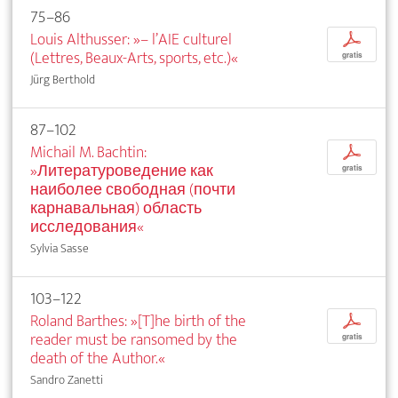
75–86
Louis Althusser: »– l’AIE culturel
p
(Lettres, Beaux-Arts, sports, etc.)«
gratis
Jürg Berthold
87–102
Michail M. Bachtin:
p
»Литературоведение как
gratis
наиболее свободная (почти
карнавальная) область
исследования«
Sylvia Sasse
103–122
Roland Barthes: »[T]he birth of the
p
reader must be ransomed by the
gratis
death of the Author.«
Sandro Zanetti