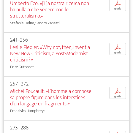
Umberto Eco: »[L]a nostra ricerca non
p
ha nulla a che vedere con lo
gratis
strutturalismo.«
Stefanie Heine, Sandro Zanetti
241–256
Leslie Fiedler: »Why not, then, invent a
p
New New Criticism, a Post-Modernist
gratis
criticism?«
Fritz Gutbrodt
257–272
Michel Foucault: »L’homme a composé
p
sa propre figure dans les interstices
gratis
d’un langage en fragments.«
Franziska Humphreys
273–288