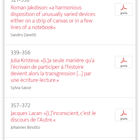
Roman Jakobson: »a harmonious
p
disposition of unusually varied devices
gratis
either on a strip of canvas or in a few
lines of a notebook«
Sandro Zanetti
339–356
Julia Kristeva: »[L]a seule manière qu’a
p
l’écrivain de participer à l’histoire
gratis
devient alors la transgression […] par
une écriture-lecture.«
Sylvia Sasse
357–372
Jacques Lacan: »[L]’inconscient, c’est le
p
discours de l’Autre.«
gratis
Johannes Binotto