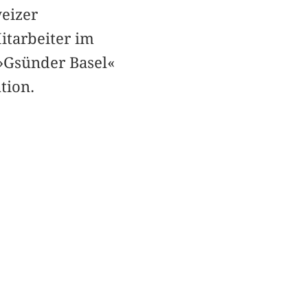
weizer
itarbeiter im
 »Gsünder Basel«
tion.