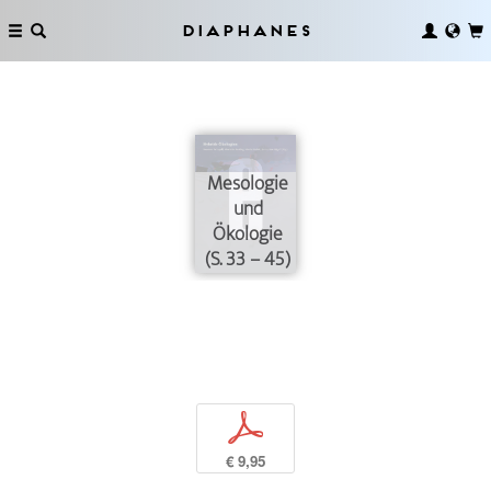
Diaphanes
Mesologie
und
Ökologie
(S. 33 – 45)
p
€ 9,95