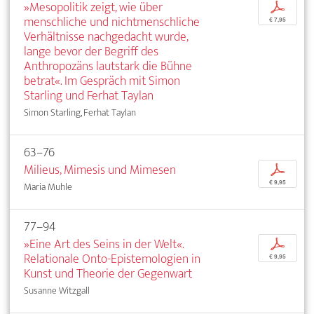
»Mesopolitik zeigt, wie über
p
menschliche und nichtmenschliche
€ 7,95
Verhältnisse nachgedacht wurde,
lange bevor der Begriff des
Anthropozäns lautstark die Bühne
betrat«. Im Gespräch mit Simon
Starling und Ferhat Taylan
Simon Starling, Ferhat Taylan
63–76
Milieus, Mimesis und Mimesen
p
€ 9,95
Maria Muhle
77–94
»Eine Art des Seins in der Welt«.
p
Relationale Onto-Epistemologien in
€ 9,95
Kunst und Theorie der Gegenwart
Susanne Witzgall