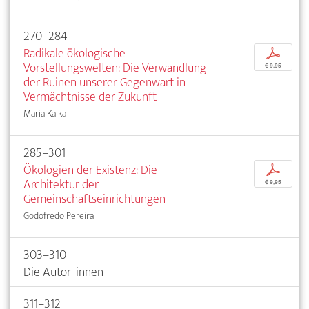
270–284
Radikale ökologische
p
Vorstellungswelten: Die Verwandlung
€ 9,95
der Ruinen unserer Gegenwart in
Vermächtnisse der Zukunft
Maria Kaika
285–301
Ökologien der Existenz: Die
p
Architektur der
€ 9,95
Gemeinschaftseinrichtungen
Godofredo Pereira
303–310
Die Autor_innen
311–312