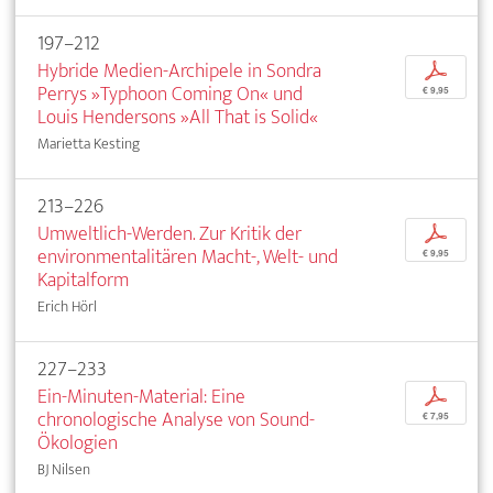
197–212
Hybride Medien-Archipele in Sondra
p
Perrys »Typhoon Coming On« und
€ 9,95
Louis Hendersons »All That is Solid«
Marietta Kesting
213–226
Umweltlich-Werden. Zur Kritik der
p
environmentalitären Macht-, Welt- und
€ 9,95
Kapitalform
Erich Hörl
227–233
Ein-Minuten-Material: Eine
p
chronologische Analyse von Sound-
€ 7,95
Ökologien
BJ Nilsen