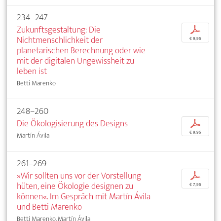
234–247
Zukunftsgestaltung: Die
p
Nichtmenschlichkeit der
€ 9,95
planetarischen Berechnung oder wie
mit der digitalen Ungewissheit zu
leben ist
Betti Marenko
248–260
Die Ökologisierung des Designs
p
€ 9,95
Martín Ávila
261–269
»Wir sollten uns vor der Vorstellung
p
hüten, eine Ökologie designen zu
€ 7,95
können«. Im Gespräch mit Martín Ávila
und Betti Marenko
Betti Marenko, Martín Ávila