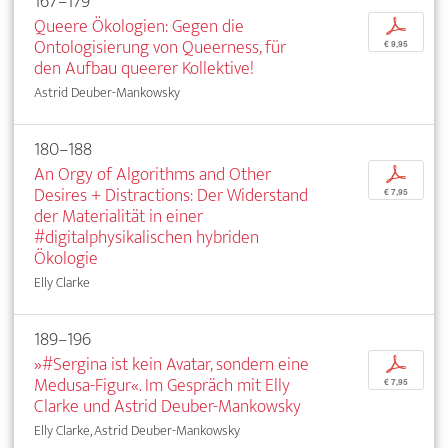
167–179
Queere Ökologien: Gegen die
p
Ontologisierung von Queerness, für
€ 9,95
den Aufbau queerer Kollektive!
Astrid Deuber-Mankowsky
180–188
An Orgy of Algorithms and Other
p
Desires + Distractions: Der Widerstand
€ 7,95
der Materialität in einer
#digitalphysikalischen hybriden
Ökologie
Elly Clarke
189–196
»#Sergina ist kein Avatar, sondern eine
p
Medusa-Figur«. Im Gespräch mit Elly
€ 7,95
Clarke und Astrid Deuber-Mankowsky
Elly Clarke, Astrid Deuber-Mankowsky