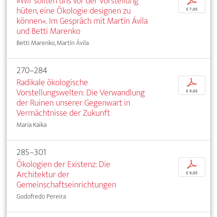
»Wir sollten uns vor der Vorstellung
p
hüten, eine Ökologie designen zu
€ 7,95
können«. Im Gespräch mit Martín Ávila
und Betti Marenko
Betti Marenko, Martín Ávila
270–284
Radikale ökologische
p
Vorstellungswelten: Die Verwandlung
€ 9,95
der Ruinen unserer Gegenwart in
Vermächtnisse der Zukunft
Maria Kaika
285–301
Ökologien der Existenz: Die
p
Architektur der
€ 9,95
Gemeinschaftseinrichtungen
Godofredo Pereira