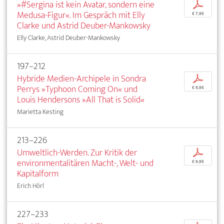
»#Sergina ist kein Avatar, sondern eine
p
Medusa-Figur«. Im Gespräch mit Elly
€ 7,95
Clarke und Astrid Deuber-Mankowsky
Elly Clarke, Astrid Deuber-Mankowsky
197–212
Hybride Medien-Archipele in Sondra
p
Perrys »Typhoon Coming On« und
€ 9,95
Louis Hendersons »All That is Solid«
Marietta Kesting
213–226
Umweltlich-Werden. Zur Kritik der
p
environmentalitären Macht-, Welt- und
€ 9,95
Kapitalform
Erich Hörl
227–233