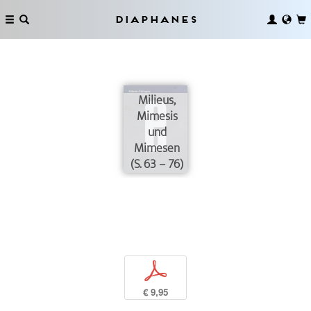
Diaphanes
Milieus,
Mimesis
und
Mimesen
(S. 63 – 76)
p
€ 9,95