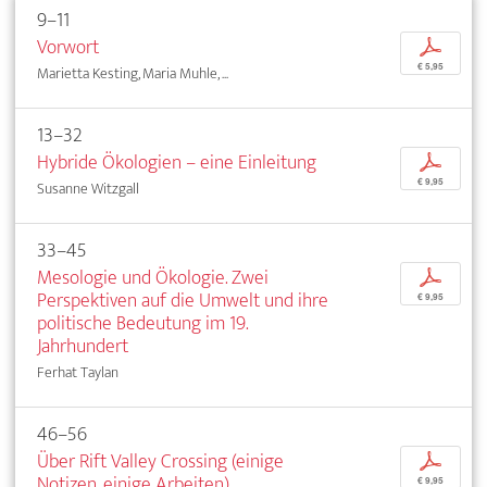
9–11
Vorwort
p
€ 5,95
Marietta Kesting, Maria Muhle, ...
13–32
Hybride Ökologien – eine Einleitung
p
€ 9,95
Susanne Witzgall
33–45
Mesologie und Ökologie. Zwei
p
Perspektiven auf die Umwelt und ihre
€ 9,95
politische Bedeutung im 19.
Jahrhundert
Ferhat Taylan
46–56
Über Rift Valley Crossing (einige
p
Notizen, einige Arbeiten)
€ 9,95