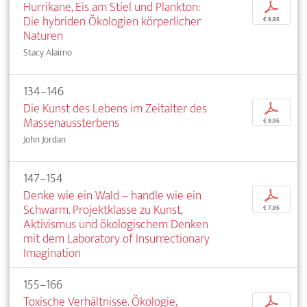
Hurrikane, Eis am Stiel und Plankton:
p
Die hybriden Ökologien körperlicher
€ 9,95
Naturen
Stacy Alaimo
134–146
Die Kunst des Lebens im Zeitalter des
p
Massenaussterbens
€ 9,95
John Jordan
147–154
Denke wie ein Wald – handle wie ein
p
Schwarm. Projektklasse zu Kunst,
€ 7,95
Aktivismus und ökologischem Denken
mit dem Laboratory of Insurrectionary
Imagination
155–166
Toxische Verhältnisse. Ökologie,
p