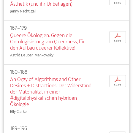
Ästhetik (und ihr Unbehagen)
€ 9,95
Jenny Nachtigall
167–179
Queere Ökologien: Gegen die
p
Ontologisierung von Queerness, für
€ 9,95
den Aufbau queerer Kollektive!
Astrid Deuber-Mankowsky
180–188
An Orgy of Algorithms and Other
p
Desires + Distractions: Der Widerstand
€ 7,95
der Materialität in einer
#digitalphysikalischen hybriden
Ökologie
Elly Clarke
189–196