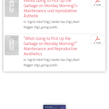
»Who’s Going to Pick Up the
p
Garbage on Monday Morning?«
€ 14,95
Maintenance und reproduktive
Ästhetik
In: Sigrid Adorf (Hg.), Sønke Gau (Hg.), Basil
Rogger (Hg.),
going public.
“Who’s Going to Pick Up the
p
Garbage on Monday Morning?”
€ 14,95
Maintenance and Reproductive
Aesthetics
In: Sigrid Adorf (Hg.), Sønke Gau (Hg.), Basil
Rogger (Hg.),
going public.