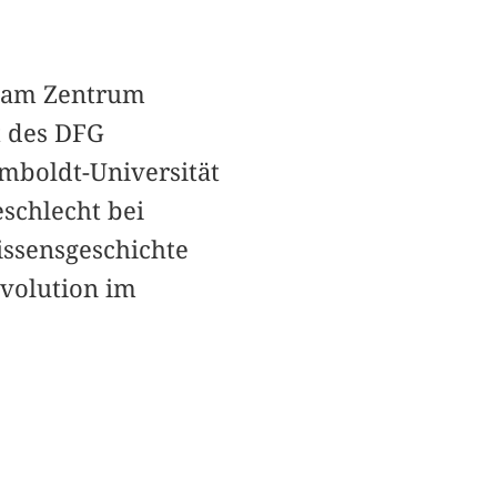
s am Zentrum
t des DFG
mboldt-Universität
eschlecht bei
issensgeschichte
evolution im