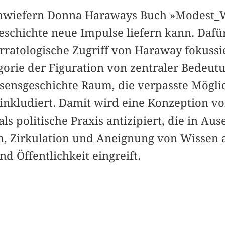
 inwiefern Donna Haraways Buch »Modest_W
eschichte neue Impulse liefern kann. Dafür
ratologische Zugriff von Haraway fokussie
orie der Figuration von zentraler Bedeutun
sensgeschichte Raum, die verpasste Mögli
inkludiert. Damit wird eine Konzeption v
ls politische Praxis antizipiert, die in A
n, Zirkulation und Aneignung von Wissen a
d Öffentlichkeit eingreift.