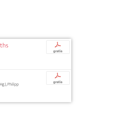
aths
p
gratis
p
gratis
Hg.), Philipp