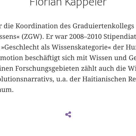
Florian Kappeler
für die Koordination des Graduiertenkolleg
ssens« (ZGW). Er war 2008–2010 Stipendia
 »Geschlecht als Wissenskategorie« der Hu
omotion beschäftigt sich mit Wissen und G
einen Forschungsgebieten zählt auch die W
utionsnarrativs, u.a. der Haitianischen R
aum.