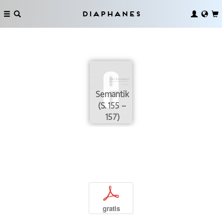
Diaphanes
Semantik
(S. 155 –
157)
p
gratis