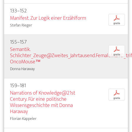
133–152
Manifest. Zur Logik einer Erzählform
p
gratis
Stefan Rieger
155–157
Semantik.
p
Schlichter_Zeuge@Zweites_Jahrtausend.FemaleMan©_trif
gratis
OncoMouse™
Donna Haraway
159–181
Narrations of Knowledge@21st
p
Century. Für eine politische
gratis
Wissensgeschichte mit Donna
Haraway
Florian Kappeler