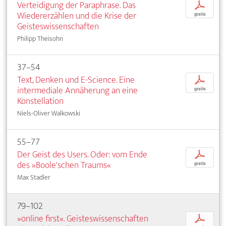
Verteidigung der Paraphrase. Das
p
Wiedererzählen und die Krise der
gratis
Geisteswissenschaften
Philipp Theisohn
37–54
Text, Denken und E-Science. Eine
p
intermediale Annäherung an eine
gratis
Konstellation
Niels-Oliver Walkowski
55–77
Der Geist des Users. Oder: vom Ende
p
des »Boole'schen Traums«
gratis
Max Stadler
79–102
»online first«. Geisteswissenschaften
p