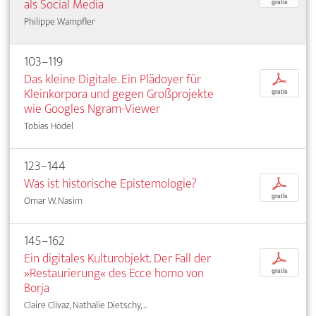
als Social Media
gratis
Philippe Wampfler
103–119
Das kleine Digitale. Ein Plädoyer für
p
Kleinkorpora und gegen Großprojekte
gratis
wie Googles Ngram-Viewer
Tobias Hodel
123–144
Was ist historische Epistemologie?
p
gratis
Omar W. Nasim
145–162
Ein digitales Kulturobjekt. Der Fall der
p
»Restaurierung« des Ecce homo von
gratis
Borja
Claire Clivaz, Nathalie Dietschy, ...