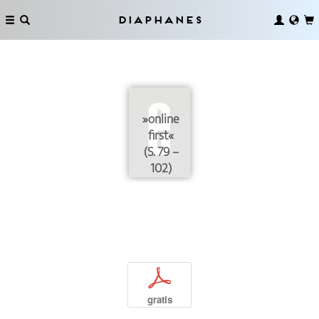
Diaphanes
»online
first«
(S. 79 –
102)
p
gratis