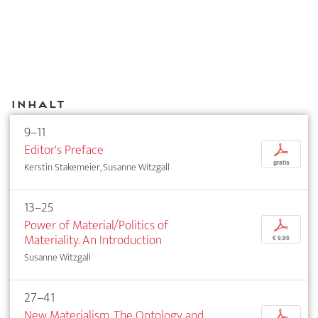
Inhalt
9–11
Editor's Preface
p
gratis
Kerstin Stakemeier, Susanne Witzgall
13–25
Power of Material/Politics of
p
Materiality. An Introduction
€ 9,95
Susanne Witzgall
27–41
New Materialism. The Ontology and
p