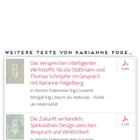
Weitere Texte von Karianne Fogelberg bei DIAPHANES
Das Versprechen intelligenter
p
Werkstoffe. Nicola Stattmann und
€ 9,95
Thomas Schröpfer im Gespräch
mit Karianne Folgelberg
In: Kerstin Stakemeier (Hg.), Susanne
Witzgall (Hg.),
Macht des Materials – Politik
der Materialität
Die Zukunft verhandeln.
p
Spekulatives Design zwischen
€ 7,95
Anspruch und Wirklichkeit
In: Kerstin Stakemeier (Hg.), Susanne