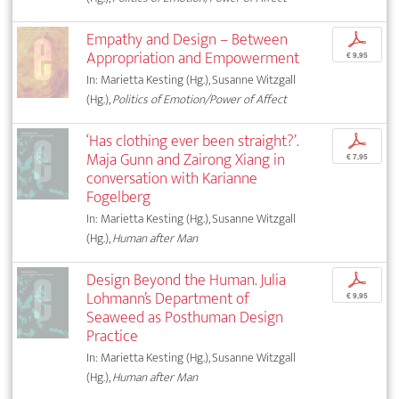
Empathy and Design – Between
p
Appropriation and Empowerment
€ 9,95
In: Marietta Kesting (Hg.), Susanne Witzgall
(Hg.),
Politics of Emotion/Power of Affect
‘Has clothing ever been straight?’.
p
Maja Gunn and Zairong Xiang in
€ 7,95
conversation with Karianne
Fogelberg
In: Marietta Kesting (Hg.), Susanne Witzgall
(Hg.),
Human after Man
Design Beyond the Human. Julia
p
Lohmann’s Department of
€ 9,95
Seaweed as Posthuman Design
Practice
In: Marietta Kesting (Hg.), Susanne Witzgall
(Hg.),
Human after Man