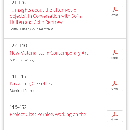
121–126
“... insights about the afterlives of
p
objects”. In Conversation with Sofia
€ 7,95
Hultén and Colin Renfrew
Sofia Hultén, Colin Renfrew
127–140
New Materialists in Contemporary Art
p
€ 9,95
Susanne Witzgall
141–145
Kassetten, Cassettes
p
€ 7,95
Manfred Pernice
146–152
Project Class Pernice. Working on the
p
€ 7,95