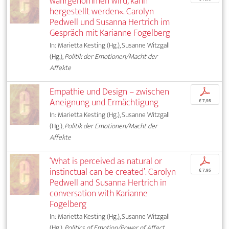
wahrgenommen wird, kann
hergestellt werden«. Carolyn
Pedwell und Susanna Hertrich im
Gespräch mit Karianne Fogelberg
In: Marietta Kesting (Hg.), Susanne Witzgall
(Hg.),
Politik der Emotionen/Macht der
Affekte
Empathie und Design – zwischen
p
Aneignung und Ermächtigung
€ 7,95
In: Marietta Kesting (Hg.), Susanne Witzgall
(Hg.),
Politik der Emotionen/Macht der
Affekte
‘What is perceived as natural or
p
instinctual can be created’. Carolyn
€ 7,95
Pedwell and Susanna Hertrich in
conversation with Karianne
Fogelberg
In: Marietta Kesting (Hg.), Susanne Witzgall
(Hg.),
Politics of Emotion/Power of Affect