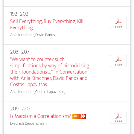
192–202
Sell Everything, Buy Everything, Kill
p
Everything
€ 9,95
Anja Kirschner, David Panos
203–207
"We want to counter such
p
simplifications by way of historicizing
€ 7,95
their foundations …". In Conversation
with Anja Kirschner, David Panos and
Costas Lapavitsas
Anja Kirschner, Costas Lapavitsas, ...
209–220
Is Marxism a Correlationism?
p
ABO
€ 9,95
Diedrich Diederichsen