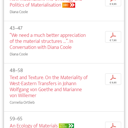
Politics of Materialisation
€ 9,95
ABO
Diana Coole
43–47
“We need a much better appreciation
p
of the material structures …”. In
€ 7,95
Conversation with Diana Coole
Diana Coole
48–58
Text and Texture. On the Materiality of
p
West-Eastern Transfers in Johann
€ 9,95
Wolfgang von Goethe and Marianne
von Willemer
Cornelia Ortlieb
59–65
An Ecology of Materials
p
OPEN
ACCESS