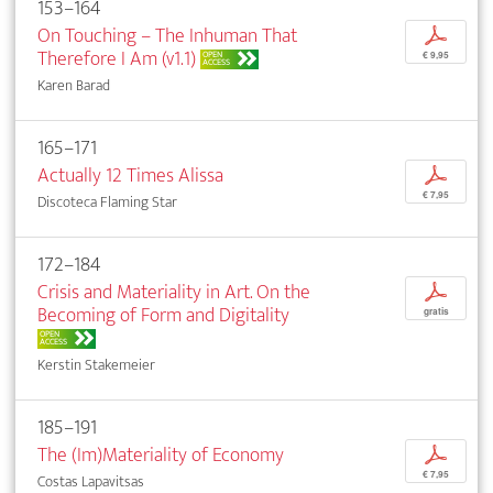
153–164
On Touching – The Inhuman That
p
Therefore I Am (v1.1)
OPEN
€ 9,95
ACCESS
Karen Barad
165–171
Actually 12 Times Alissa
p
€ 7,95
Discoteca Flaming Star
172–184
Crisis and Materiality in Art. On the
p
Becoming of Form and Digitality
gratis
OPEN
ACCESS
Kerstin Stakemeier
185–191
The (Im)Materiality of Economy
p
€ 7,95
Costas Lapavitsas