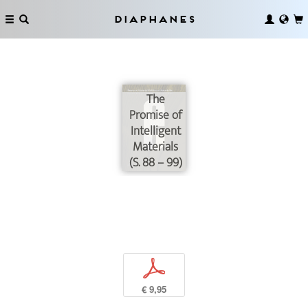
Diaphanes
The
Promise of
Intelligent
Materials
(S. 88 – 99)
p
€ 9,95