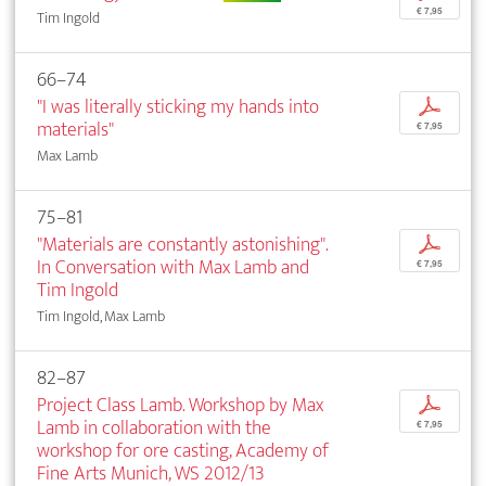
€ 7,95
Tim Ingold
66–74
"I was literally sticking my hands into
p
materials"
€ 7,95
Max Lamb
75–81
"Materials are constantly astonishing".
p
In Conversation with Max Lamb and
€ 7,95
Tim Ingold
Tim Ingold, Max Lamb
82–87
Project Class Lamb. Workshop by Max
p
Lamb in collaboration with the
€ 7,95
workshop for ore casting, Academy of
Fine Arts Munich, WS 2012/13