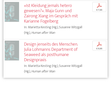
»Ist Kleidung jemals hetero
p
gewesen?«. Maja Gunn und
€ 7,95
Zairong Xiang im Gespräch mit
Karianne Fogelberg
In: Marietta Kesting (Hg.), Susanne Witzgall
(Hg.),
Human after Man
Design jenseits des Menschen.
p
Julia Lohmanns Department of
€ 9,95
Seaweed als posthumane
Designpraxis
In: Marietta Kesting (Hg.), Susanne Witzgall
(Hg.),
Human after Man