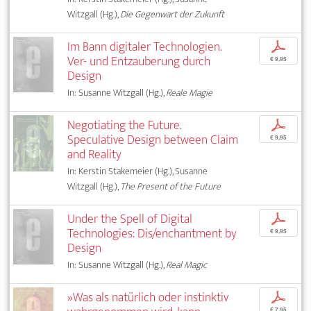
Witzgall (Hg.),
Die Gegenwart der Zukunft
Im Bann digitaler Technologien.
p
Ver- und Entzauberung durch
€ 9,95
Design
In: Susanne Witzgall (Hg.),
Reale Magie
Negotiating the Future.
p
Speculative Design between Claim
€ 9,95
and Reality
In: Kerstin Stakemeier (Hg.), Susanne
Witzgall (Hg.),
The Present of the Future
Under the Spell of Digital
p
Technologies: Dis/enchantment by
€ 9,95
Design
In: Susanne Witzgall (Hg.),
Real Magic
»Was als natürlich oder instinktiv
p
€ 7,95