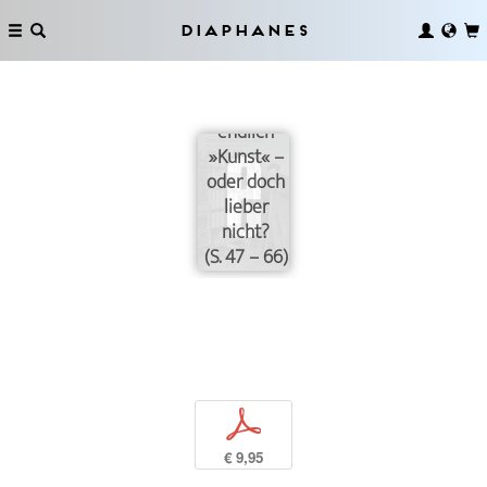
Diaphanes
Und wann
nun
endlich
»Kunst« –
oder doch
lieber
nicht?
(S. 47 – 66)
p
€ 9,95