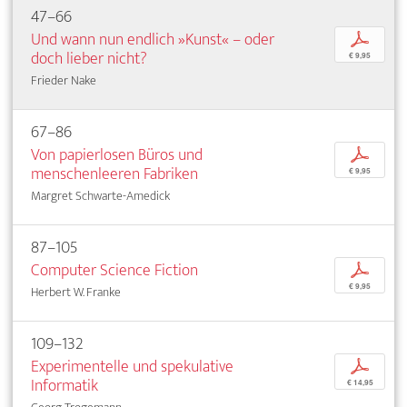
47–66
Und wann nun endlich »Kunst« – oder
p
doch lieber nicht?
€ 9,95
Frieder Nake
67–86
Von papierlosen Büros und
p
menschenleeren Fabriken
€ 9,95
Margret Schwarte-Amedick
87–105
Computer Science Fiction
p
€ 9,95
Herbert W. Franke
109–132
Experimentelle und spekulative
p
Informatik
€ 14,95