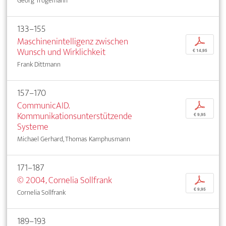
Georg Trogemann
133–155
Maschinenintelligenz zwischen
p
Wunsch und Wirklichkeit
€ 14,95
Frank Dittmann
157–170
CommunicAID.
p
Kommunikationsunterstützende
€ 9,95
Systeme
Michael Gerhard, Thomas Kamphusmann
171–187
© 2004, Cornelia Sollfrank
p
€ 9,95
Cornelia Sollfrank
189–193