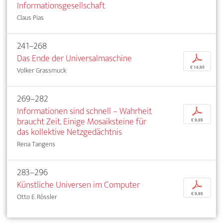
Informationsgesellschaft
Claus Pias
241–268
Das Ende der Universalmaschine
p
€ 14,95
Volker Grassmuck
269–282
Informationen sind schnell – Wahrheit
p
braucht Zeit. Einige Mosaiksteine für
€ 9,95
das kollektive Netzgedächtnis
Rena Tangens
283–296
Künstliche Universen im Computer
p
€ 9,95
Otto E. Rössler