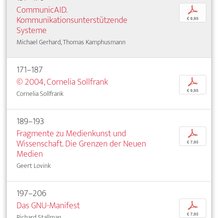
CommunicAID.
p
Kommunikationsunterstützende
€ 9,95
Systeme
Michael Gerhard, Thomas Kamphusmann
171–187
© 2004, Cornelia Sollfrank
p
€ 9,95
Cornelia Sollfrank
189–193
Fragmente zu Medienkunst und
p
Wissenschaft. Die Grenzen der Neuen
€ 7,95
Medien
Geert Lovink
197–206
Das GNU-Manifest
p
€ 7,95
Richard Stallman