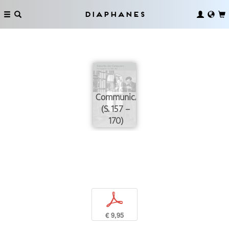
Diaphanes
CommunicAID
(S. 157 –
170)
p
€ 9,95