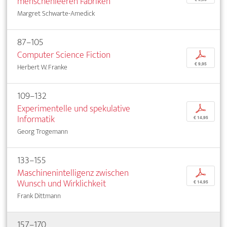
menschenleeren Fabriken
Margret Schwarte-Amedick
87–105
Computer Science Fiction
p
€ 9,95
Herbert W. Franke
109–132
Experimentelle und spekulative
p
Informatik
€ 14,95
Georg Trogemann
133–155
Maschinenintelligenz zwischen
p
Wunsch und Wirklichkeit
€ 14,95
Frank Dittmann
157–170