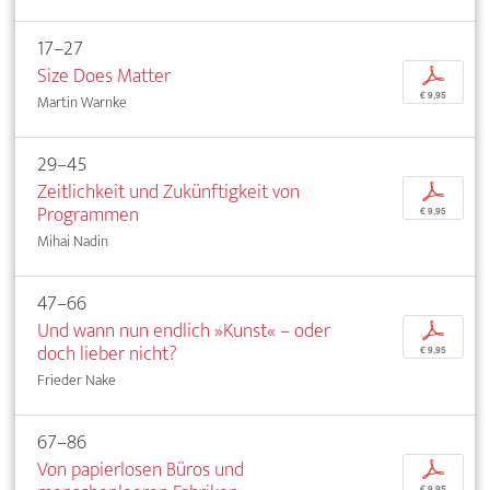
17–27
Size Does Matter
p
€ 9,95
Martin Warnke
29–45
Zeitlichkeit und Zukünftigkeit von
p
Programmen
€ 9,95
Mihai Nadin
47–66
Und wann nun endlich »Kunst« – oder
p
doch lieber nicht?
€ 9,95
Frieder Nake
67–86
Von papierlosen Büros und
p
€ 9,95