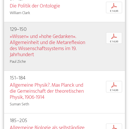
Die Politik der Ontologie
p
€ 14,95
William Clark
129–150
»Wissen« und »hohe Gedanken«.
p
Allgemeinheit und die Metareflexion
€ 14,95
des Wissenschaftssystems im 19.
Jahrhundert
Paul Ziche
151–184
Allgemeine Physik?. Max Planck und
p
die Gemeinschaft der theoretischen
€ 14,95
Physik, 1906-1914
Suman Seth
185–205
Allgemeine Biologie als selbständige
p