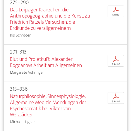
275–290
Das Leipziger Kränzchen, die
p
Anthropogeographie und die Kunst. Zu
€ 9,95
Friedrich Ratzels Versuchen, die
Erdkunde zu verallgemeinern
Iris Schröder
291–313
Blut und Proletkul‘t. Alexander
p
Bogdanovs Arbeit am Allgemeinen
€ 14,95
Margarete Vöhringer
315–336
Naturphilosophie, Sinnesphysiologie,
p
Allgemeine Medizin. Wendungen der
€ 14,95
Psychosomatik bei Viktor von
Weizsäcker
Michael Hagner