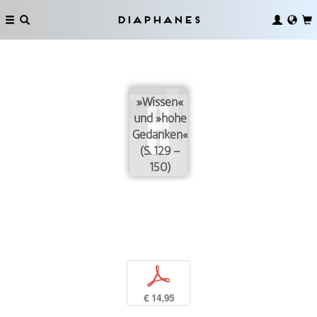
Diaphanes
»Wissen«
und »hohe
Gedanken«
(S. 129 –
150)
p
€ 14,95