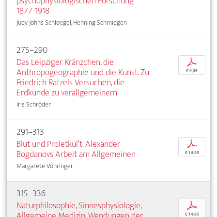
psychophysiologischen Forschung
1877-1918
Judy Johns Schloegel, Henning Schmidgen
275–290
Das Leipziger Kränzchen, die
p
Anthropogeographie und die Kunst. Zu
€ 9,95
Friedrich Ratzels Versuchen, die
Erdkunde zu verallgemeinern
Iris Schröder
291–313
Blut und Proletkul‘t. Alexander
p
Bogdanovs Arbeit am Allgemeinen
€ 14,95
Margarete Vöhringer
315–336
Naturphilosophie, Sinnesphysiologie,
p
Allgemeine Medizin. Wendungen der
€ 14,95