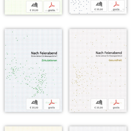
b
p
b
p
€ 35,00
gratis
€ 35,00
gratis
b
p
b
p
€ 35,00
gratis
€ 35,00
gratis