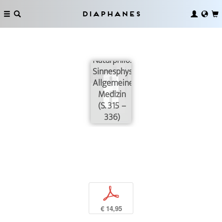
Diaphanes
Naturphilosophie,
Sinnesphysiologie,
Allgemeine
Medizin
(S. 315 –
336)
p
€ 14,95