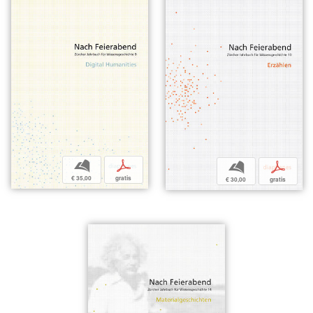
b
p
b
p
€ 35,00
gratis
€ 30,00
gratis