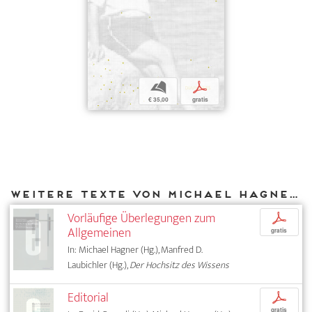
b
p
€ 35,00
gratis
Weitere Texte von Michael Hagner bei DIAPHANES
Vorläufige Überlegungen zum
p
Allgemeinen
gratis
In: Michael Hagner (Hg.), Manfred D.
Laubichler (Hg.),
Der Hochsitz des Wissens
Editorial
p
gratis