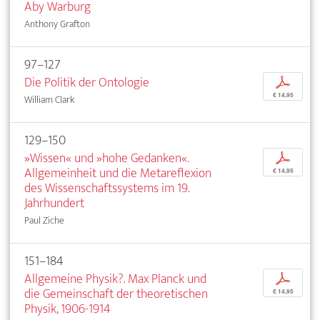
Aby Warburg
Anthony Grafton
97–127
Die Politik der Ontologie
p
€ 14,95
William Clark
129–150
»Wissen« und »hohe Gedanken«.
p
Allgemeinheit und die Metareflexion
€ 14,95
des Wissenschaftssystems im 19.
Jahrhundert
Paul Ziche
151–184
Allgemeine Physik?. Max Planck und
p
die Gemeinschaft der theoretischen
€ 14,95
Physik, 1906-1914