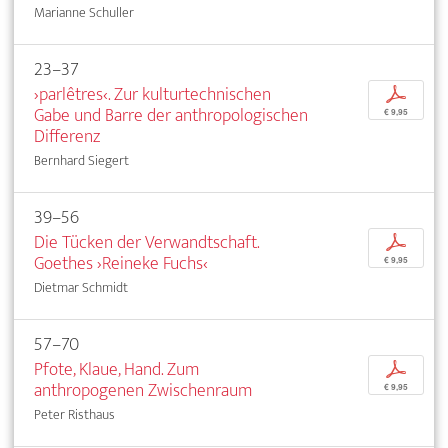
Marianne Schuller
23–37
›parlêtres‹. Zur kulturtechnischen
p
Gabe und Barre der anthropologischen
€ 9,95
Differenz
Bernhard Siegert
39–56
Die Tücken der Verwandtschaft.
p
Goethes ›Reineke Fuchs‹
€ 9,95
Dietmar Schmidt
57–70
Pfote, Klaue, Hand. Zum
p
anthropogenen Zwischenraum
€ 9,95
Peter Risthaus