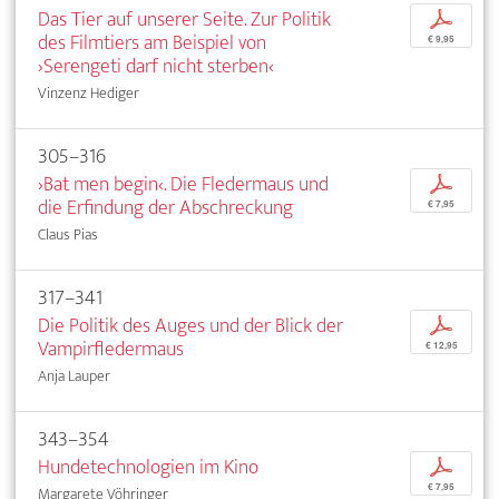
Das Tier auf unserer Seite. Zur Politik
p
des Filmtiers am Beispiel von
€ 9,95
›Serengeti darf nicht sterben‹
Vinzenz Hediger
305–316
›Bat men begin‹. Die Fledermaus und
p
die Erfindung der Abschreckung
€ 7,95
Claus Pias
317–341
Die Politik des Auges und der Blick der
p
Vampirfledermaus
€ 12,95
Anja Lauper
343–354
Hundetechnologien im Kino
p
€ 7,95
Margarete Vöhringer