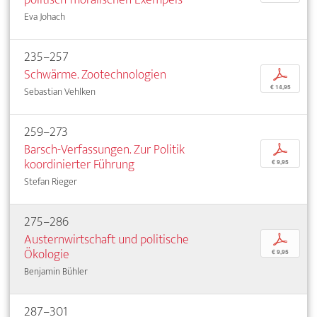
Eva Johach
235–257
Schwärme. Zootechnologien
p
€ 14,95
Sebastian Vehlken
259–273
Barsch-Verfassungen. Zur Politik
p
koordinierter Führung
€ 9,95
Stefan Rieger
275–286
Austernwirtschaft und politische
p
Ökologie
€ 9,95
Benjamin Bühler
287–301