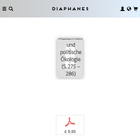
Diaphanes
Austernwirtschaft
und
politische
Ökologie
(S. 275 –
286)
p
€ 9,95