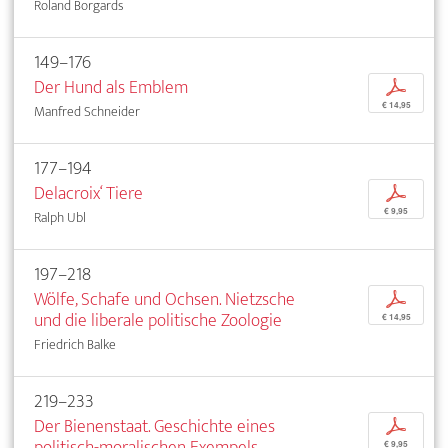
Roland Borgards
149–176
Der Hund als Emblem
p
€ 14,95
Manfred Schneider
177–194
Delacroix‘ Tiere
p
€ 9,95
Ralph Ubl
197–218
Wölfe, Schafe und Ochsen. Nietzsche
p
und die liberale politische Zoologie
€ 14,95
Friedrich Balke
219–233
Der Bienenstaat. Geschichte eines
p
politisch-moralischen Exempels
€ 9,95