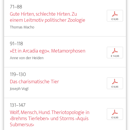
71–88
Gute Hirten, schlechte Hirten. Zu
p
einem Leitmotiv politischer Zoologie
€ 9,95
Thomas Macho
91–118
»Et in Arcadia ego«. Metamorphosen
p
€ 14,95
Anne von der Heiden
119–130
Das charismatische Tier
p
€ 9,95
Joseph Vogl
131–147
Wolf, Mensch, Hund. Theriotopologie in
p
›Brehms Tierleben‹ und Storms ›Aquis
€ 9,95
Submersus‹