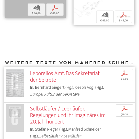
b
p
€ 40,00
€ 40,00
b
p
€ 45,00
€ 45,00
Weitere Texte von Manfred Schneider bei DIAPHANES
Leporellos Amt. Das Sekretariat
p
der Sekrete
€ 7,95
In: Bernhard Siegert (Hg.), Joseph Vogl (Hg.),
Europa: Kultur der Sekretäre
Selbstläufer / Leerläufer.
p
Regelungen und ihr Imaginäres im
gratis
20. Jahrhundert
In: Stefan Rieger (Hg.), Manfred Schneider
(Hg.),
Selbstläufer / Leerläufer