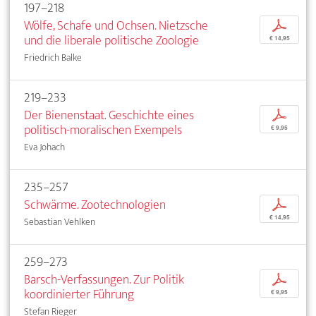
197–218
Wölfe, Schafe und Ochsen. Nietzsche
p
und die liberale politische Zoologie
€ 14,95
Friedrich Balke
219–233
Der Bienenstaat. Geschichte eines
p
politisch-moralischen Exempels
€ 9,95
Eva Johach
235–257
Schwärme. Zootechnologien
p
€ 14,95
Sebastian Vehlken
259–273
Barsch-Verfassungen. Zur Politik
p
koordinierter Führung
€ 9,95
Stefan Rieger