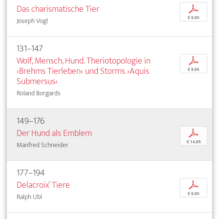
Das charismatische Tier
p
€ 9,95
Joseph Vogl
131–147
Wolf, Mensch, Hund. Theriotopologie in
p
›Brehms Tierleben‹ und Storms ›Aquis
€ 9,95
Submersus‹
Roland Borgards
149–176
Der Hund als Emblem
p
€ 14,95
Manfred Schneider
177–194
Delacroix‘ Tiere
p
€ 9,95
Ralph Ubl