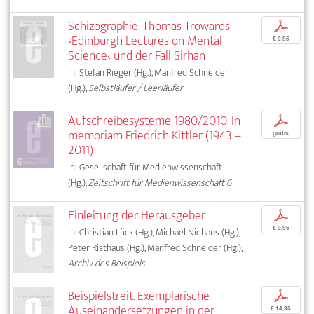
Schizographie. Thomas Trowards
p
›Edinburgh Lectures on Mental
€ 9,95
Science‹ und der Fall Sirhan
In: Stefan Rieger (Hg.), Manfred Schneider
(Hg.),
Selbstläufer / Leerläufer
Aufschreibesysteme 1980/2010. In
p
memoriam Friedrich Kittler (1943 –
gratis
2011)
In: Gesellschaft für Medienwissenschaft
(Hg.),
Zeitschrift für Medienwissenschaft 6
Einleitung der Herausgeber
p
€ 9,95
In: Christian Lück (Hg.), Michael Niehaus (Hg.),
Peter Risthaus (Hg.), Manfred Schneider (Hg.),
Archiv des Beispiels
Beispielstreit. Exemplarische
p
Auseinandersetzungen in der
€ 14,95