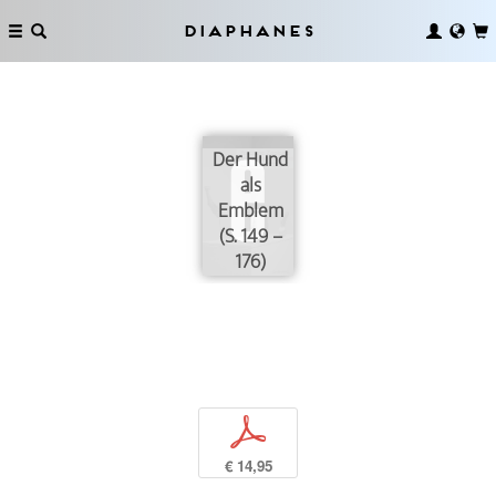
Diaphanes
Der Hund
als
Emblem
(S. 149 –
176)
p
€ 14,95