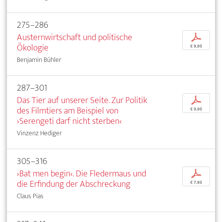
275–286
Austernwirtschaft und politische
p
Ökologie
€ 9,95
Benjamin Bühler
287–301
Das Tier auf unserer Seite. Zur Politik
p
des Filmtiers am Beispiel von
€ 9,95
›Serengeti darf nicht sterben‹
Vinzenz Hediger
305–316
›Bat men begin‹. Die Fledermaus und
p
die Erfindung der Abschreckung
€ 7,95
Claus Pias