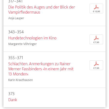
317–341
Die Politik des Auges und der Blick der
p
Vampirfledermaus
€ 12,95
Anja Lauper
343–354
Hundetechnologien im Kino
p
€ 7,95
Margarete Vöhringer
355–371
Schlachten. Anmerkungen zu Rainer
p
Werner Fassbinders ›In einem Jahr mit
€ 7,95
13 Monden‹
Karin Krauthausen
373
Dank