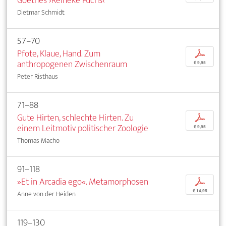
Goethes ›Reineke Fuchs‹
Dietmar Schmidt
57–70
Pfote, Klaue, Hand. Zum
p
anthropogenen Zwischenraum
€ 9,95
Peter Risthaus
71–88
Gute Hirten, schlechte Hirten. Zu
p
einem Leitmotiv politischer Zoologie
€ 9,95
Thomas Macho
91–118
»Et in Arcadia ego«. Metamorphosen
p
€ 14,95
Anne von der Heiden
119–130