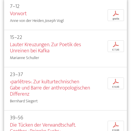
7–12
Vorwort
p
gratis
Anne von der Heiden, Joseph Vogl
15–22
Lauter Kreuzungen. Zur Poetik des
p
Unreinen bei Kafka
€ 7,95
Marianne Schuller
23–37
›parlêtres‹. Zur kulturtechnischen
p
Gabe und Barre der anthropologischen
€ 9,95
Differenz
Bernhard Siegert
39–56
Die Tücken der Verwandtschaft.
p
€ 9,95