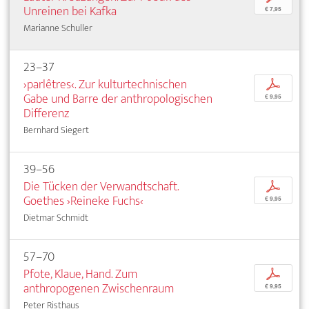
Unreinen bei Kafka
€ 7,95
Marianne Schuller
23–37
›parlêtres‹. Zur kulturtechnischen
p
Gabe und Barre der anthropologischen
€ 9,95
Differenz
Bernhard Siegert
39–56
Die Tücken der Verwandtschaft.
p
Goethes ›Reineke Fuchs‹
€ 9,95
Dietmar Schmidt
57–70
Pfote, Klaue, Hand. Zum
p
anthropogenen Zwischenraum
€ 9,95
Peter Risthaus