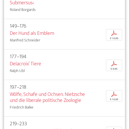
Submersus‹
Roland Borgards
149–176
Der Hund als Emblem
p
€ 14,95
Manfred Schneider
177–194
Delacroix‘ Tiere
p
€ 9,95
Ralph Ubl
197–218
Wölfe, Schafe und Ochsen. Nietzsche
p
und die liberale politische Zoologie
€ 14,95
Friedrich Balke
219–233