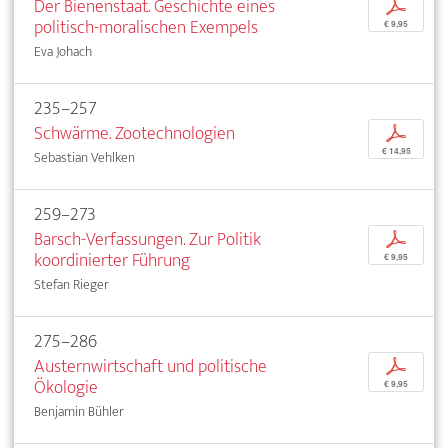
Der Bienenstaat. Geschichte eines
p
politisch-moralischen Exempels
€ 9,95
Eva Johach
235–257
Schwärme. Zootechnologien
p
€ 14,95
Sebastian Vehlken
259–273
Barsch-Verfassungen. Zur Politik
p
koordinierter Führung
€ 9,95
Stefan Rieger
275–286
Austernwirtschaft und politische
p
Ökologie
€ 9,95
Benjamin Bühler