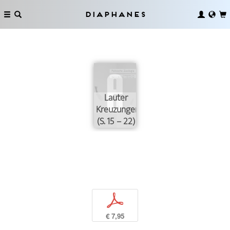
Diaphanes
Lauter
Kreuzungen
(S. 15 – 22)
p
€ 7,95