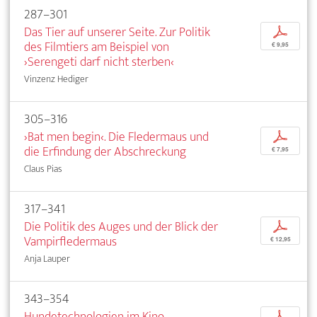
287–301
Das Tier auf unserer Seite. Zur Politik
p
des Filmtiers am Beispiel von
€ 9,95
›Serengeti darf nicht sterben‹
Vinzenz Hediger
305–316
›Bat men begin‹. Die Fledermaus und
p
die Erfindung der Abschreckung
€ 7,95
Claus Pias
317–341
Die Politik des Auges und der Blick der
p
Vampirfledermaus
€ 12,95
Anja Lauper
343–354
Hundetechnologien im Kino
p