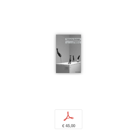
p
€ 45,00