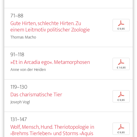
71–88
Gute Hirten, schlechte Hirten. Zu
p
einem Leitmotiv politischer Zoologie
€ 9,95
Thomas Macho
91–118
»Et in Arcadia ego«. Metamorphosen
p
€ 14,95
Anne von der Heiden
119–130
Das charismatische Tier
p
€ 9,95
Joseph Vogl
131–147
Wolf, Mensch, Hund. Theriotopologie in
p
›Brehms Tierleben‹ und Storms ›Aquis
€ 9,95