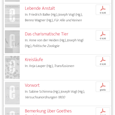
Lebende Anstalt
p
€ 9,95
In: Friedrich Balke (Hg.), Joseph Vogl (Hg.),
Benno Wagner (Hg.),
Für Alle und Keinen
Das charismatische Tier
p
€ 9,95
In: Anne von der Heiden (Hg.), Joseph Vogl
(Hg.),
Politische Zoologie
Kreisläufe
p
€ 9,95
In: Anja Lauper (Hg.),
Transfusionen
Vorwort
p
gratis
In: Sabine Schimma (Hg.), Joseph Vogl (Hg.),
Versuchsanordnungen 1800
Bemerkung über Goethes
p