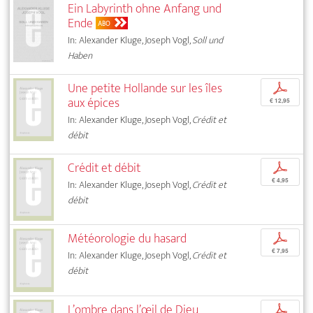
Ein Labyrinth ohne Anfang und
Ende
ABO
In: Alexander Kluge, Joseph Vogl,
Soll und
Haben
Une petite Hollande sur les îles
p
aux épices
€ 12,95
In: Alexander Kluge, Joseph Vogl,
Crédit et
débit
Crédit et débit
p
€ 4,95
In: Alexander Kluge, Joseph Vogl,
Crédit et
débit
Météorologie du hasard
p
€ 7,95
In: Alexander Kluge, Joseph Vogl,
Crédit et
débit
L’ombre dans l’œil de Dieu
p