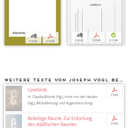
b
p
e
b
p
€ 20,00
€ 20,00
€ 17,99
€ 18,00
€ 16,95
Weitere Texte von Joseph Vogl bei DIAPHANES
Lovebirds
p
€ 9,95
In: Claudia Blümle (Hg.), Anne von der Heiden
(Hg.),
Blickzähmung und Augentäuschung
Beliebige Räume. Zur Entortung
p
des städtischen Raumes
€ 9,95