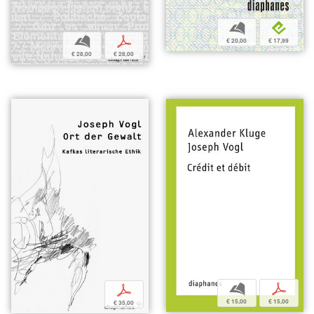
b
e
b
p
€ 20,00
€ 17,99
€ 28,00
€ 28,00
b
p
p
€ 15,00
€ 15,00
€ 35,00