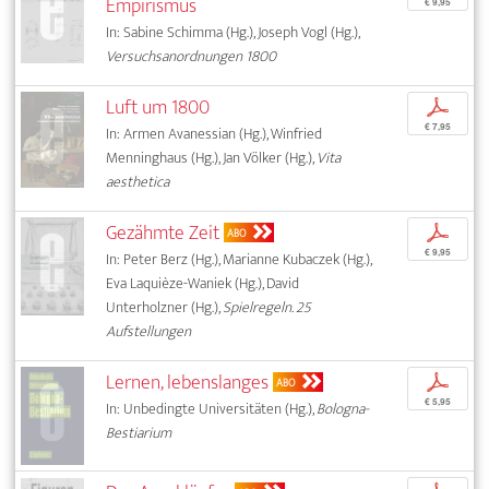
Empirismus
€ 9,95
In: Sabine Schimma (Hg.), Joseph Vogl (Hg.),
Versuchsanordnungen 1800
Luft um 1800
p
€ 7,95
In: Armen Avanessian (Hg.), Winfried
Menninghaus (Hg.), Jan Völker (Hg.),
Vita
aesthetica
Gezähmte Zeit
p
ABO
€ 9,95
In: Peter Berz (Hg.), Marianne Kubaczek (Hg.),
Eva Laquièze-Waniek (Hg.), David
Unterholzner (Hg.),
Spielregeln. 25
Aufstellungen
Lernen, lebenslanges
p
ABO
€ 5,95
In: Unbedingte Universitäten (Hg.),
Bologna-
Bestiarium