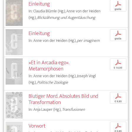
Einleitung
p
gratis
In: Claudia Blümle (Hg.), Anne von der Heiden
(Hg.),
Blickzähmung und Augentäuschung
Einleitung
p
gratis
In: Anne von der Heiden (Hg.),
per imaginem
»Et in Arcadia ego«.
p
Metamorphosen
€ 14,95
In: Anne von der Heiden (Hg.), Joseph Vogl
(Hg.),
Politische Zoologie
Blutiger Mord. Absolutes Bild und
p
Transformation
€ 9,95
In: Anja Lauper (Hg.),
Transfusionen
Vorwort
p
€ 5,95