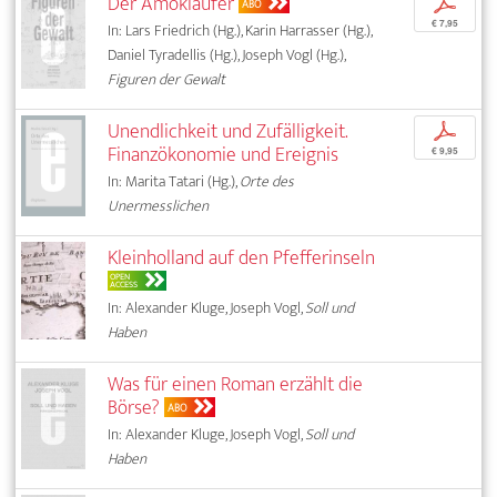
Der Amokläufer
p
ABO
€ 7,95
In: Lars Friedrich (Hg.), Karin Harrasser (Hg.),
Daniel Tyradellis (Hg.), Joseph Vogl (Hg.),
Figuren der Gewalt
Unendlichkeit und Zufälligkeit.
p
Finanzökonomie und Ereignis
€ 9,95
In: Marita Tatari (Hg.),
Orte des
Unermesslichen
Kleinholland auf den Pfefferinseln
OPEN
ACCESS
In: Alexander Kluge, Joseph Vogl,
Soll und
Haben
Was für einen Roman erzählt die
Börse?
ABO
In: Alexander Kluge, Joseph Vogl,
Soll und
Haben