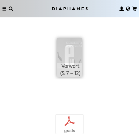
Diaphanes
Vorwort
(S. 7 – 12)
p
gratis