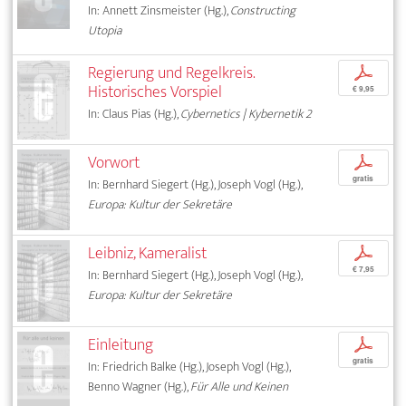
In: Annett Zinsmeister (Hg.),
Constructing
Utopia
Regierung und Regelkreis.
p
Historisches Vorspiel
€ 9,95
In: Claus Pias (Hg.),
Cybernetics | Kybernetik 2
Vorwort
p
gratis
In: Bernhard Siegert (Hg.), Joseph Vogl (Hg.),
Europa: Kultur der Sekretäre
Leibniz, Kameralist
p
€ 7,95
In: Bernhard Siegert (Hg.), Joseph Vogl (Hg.),
Europa: Kultur der Sekretäre
Einleitung
p
gratis
In: Friedrich Balke (Hg.), Joseph Vogl (Hg.),
Benno Wagner (Hg.),
Für Alle und Keinen