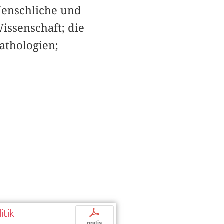
Menschliche und
issenschaft; die
athologien;
itik
p
gratis