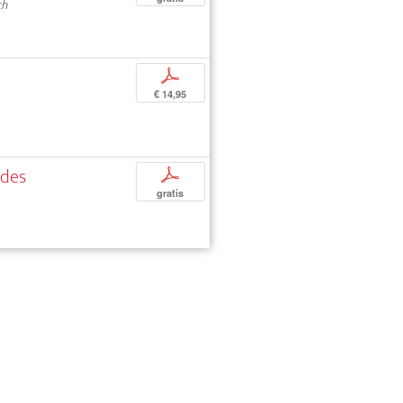
ch
p
€ 14,95
 des
p
gratis