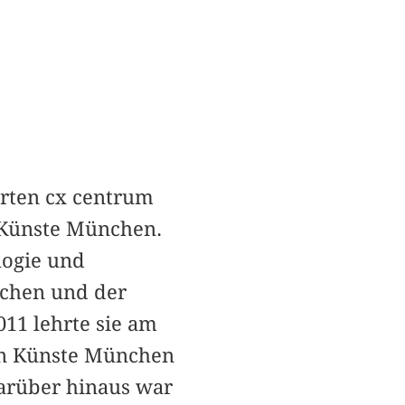
erten cx centrum
n Künste München.
logie und
nchen und der
011 lehrte sie am
den Künste München
arüber hinaus war