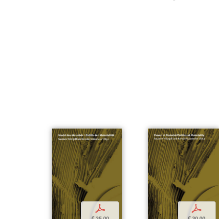
p
p
€ 35,00
€ 30,00