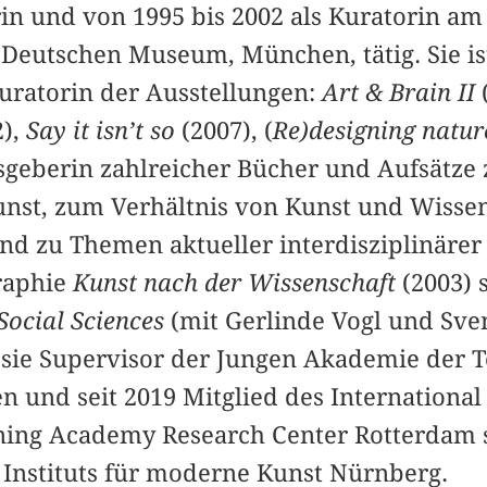
orin und von 1995 bis 2002 als Kuratorin a
eutschen Museum, München, tätig. Sie is
uratorin der Ausstellungen:
Art & Brain II
2),
Say it isn’t so
(2007), (
Re)designing natu
geberin zahlreicher Bücher und Aufsätze 
unst, zum Verhältnis von Kunst und Wisse
nd zu Themen aktueller interdisziplinärer
raphie
Kunst nach der Wissenschaft
(2003) 
Social Sciences
(mit Gerlinde Vogl und Sven
st sie Supervisor der Jungen Akademie der 
n und seit 2019 Mitglied des Internationa
ning Academy Research Center Rotterdam 
 Instituts für moderne Kunst Nürnberg.