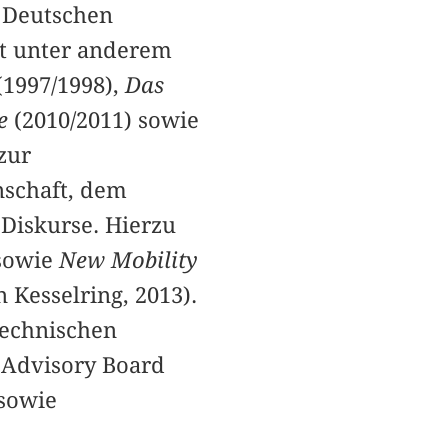
m Deutschen
t unter anderem
(1997/1998),
Das
re
(2010/2011) sowie
zur
nschaft, dem
 Diskurse. Hierzu
sowie
New Mobility
 Kesselring, 2013).
Technischen
l Advisory Board
sowie