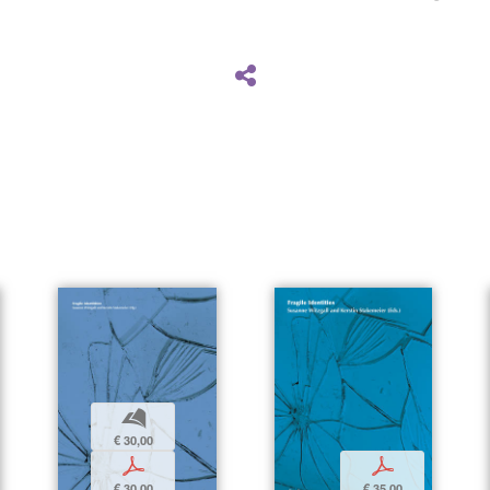
b
€ 30,00
p
p
€ 30,00
€ 35,00