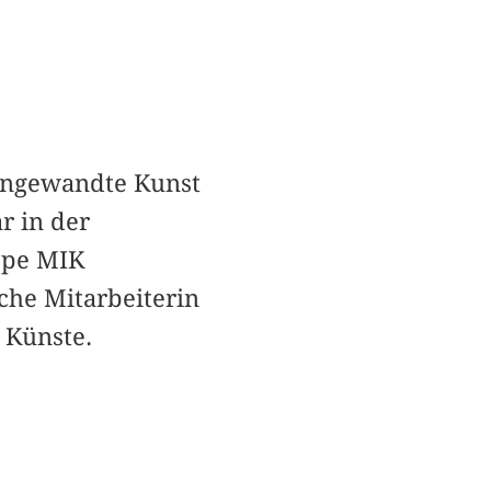
 Angewandte Kunst
r in der
ppe MIK
iche Mitarbeiterin
 Künste.