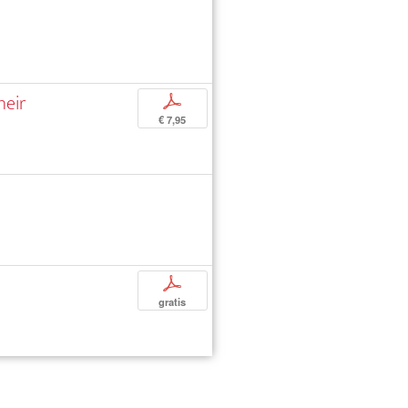
heir
p
€ 7,95
p
gratis