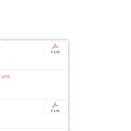
-
p
€ 9,95
s uns
p
€ 9,95