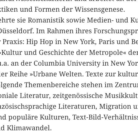
ktiken und Formen der Wissensgenese.
lehrte sie Romanistik sowie Medien- und K
 Düsseldorf. Im Rahmen ihres Forschungspr
r Praxis: Hip Hop in New York, Paris und B
»Kultur und Geschichte der Metropole« der
u.a. an der Columbia University in New York 
er Reihe »Urbane Welten. Texte zur kultu
olgende Themenbereiche stehen im Zentru
niale Literatur, zeitgenössische Musikkul
nzösischsprachige Literaturen, Migration u
d populäre Kulturen, Text-Bild-Verhältniss
nd Klimawandel.