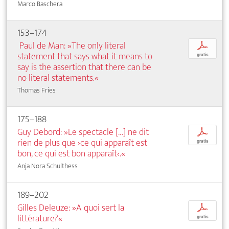
Marco Baschera
153–174
Paul de Man: »The only literal
p
statement that says what it means to
gratis
say is the assertion that there can be
no literal statements.«
Thomas Fries
175–188
Guy Debord: »Le spectacle […] ne dit
p
rien de plus que ›ce qui apparaît est
gratis
bon, ce qui est bon apparaît‹.«
Anja Nora Schulthess
189–202
Gilles Deleuze: »A quoi sert la
p
littérature?«
gratis