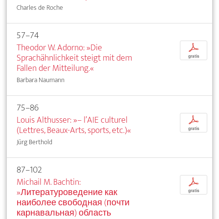
Charles de Roche
57–74
Theodor W. Adorno: »Die
p
Sprachähnlichkeit steigt mit dem
gratis
Fallen der Mitteilung.«
Barbara Naumann
75–86
Louis Althusser: »– l’AIE culturel
p
(Lettres, Beaux-Arts, sports, etc.)«
gratis
Jürg Berthold
87–102
Michail M. Bachtin:
p
»Литературоведение как
gratis
наиболее свободная (почти
карнавальная) область