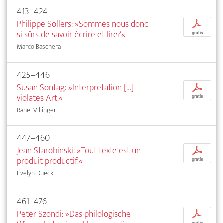
413–424
Philippe Sollers: »Sommes-nous donc
p
si sûrs de savoir écrire et lire?«
gratis
Marco Baschera
425–446
Susan Sontag: »Interpretation […]
p
violates Art.«
gratis
Rahel Villinger
447–460
Jean Starobinski: »Tout texte est un
p
produit productif.«
gratis
Evelyn Dueck
461–476
Peter Szondi: »Das philologische
p
gratis