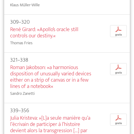
Klaus Müller-Wille
309–320
René Girard: »Apollo’s oracle still
p
controls our destiny.«
gratis
Thomas Fries
321–338
Roman Jakobson: »a harmonious
p
disposition of unusually varied devices
gratis
either on a strip of canvas or in a few
lines of a notebook«
Sandro Zanetti
339–356
Julia Kristeva: »[L]a seule manière qu’a
p
l’écrivain de participer à l’histoire
gratis
devient alors la transgression […] par