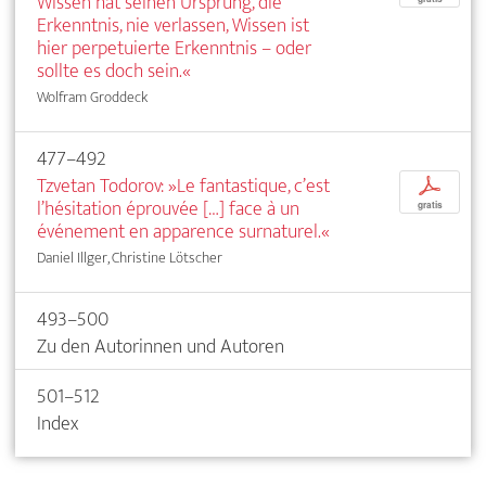
Wissen hat seinen Ursprung, die
Erkenntnis, nie verlassen, Wissen ist
hier perpetuierte Erkenntnis – oder
sollte es doch sein.«
Wolfram Groddeck
477–492
Tzvetan Todorov: »Le fantastique, c’est
p
l’hésitation éprouvée […] face à un
gratis
événement en apparence surnaturel.«
Daniel Illger, Christine Lötscher
493–500
Zu den Autorinnen und Autoren
501–512
Index