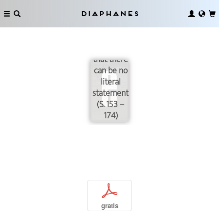
that says
what it
Diaphanes
means to
say is the
assertion
that there
can be no
literal
statements.«
(S. 153 –
174)
p
gratis