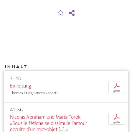
Inhalt
7–40
Einleitung
p
gratis
Thomas Fries, Sandro Zanetti
41–56
Nicolas Abraham und Maria Torok:
p
»Sous le fétiche se dissimule l’amour
gratis
occulte d’un mot-objet […].«