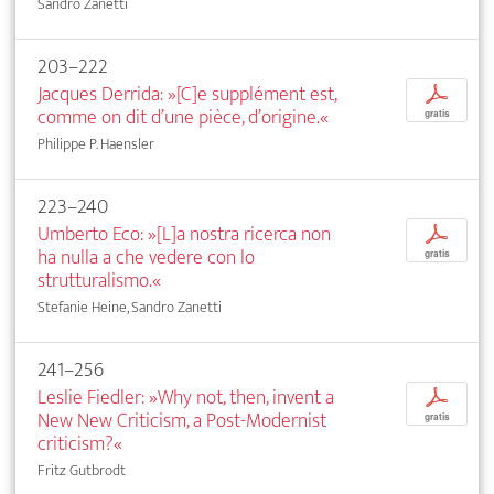
Sandro Zanetti
203–222
Jacques Derrida: »[C]e supplément est,
p
comme on dit d’une pièce, d’origine.«
gratis
Philippe P. Haensler
223–240
Umberto Eco: »[L]a nostra ricerca non
p
ha nulla a che vedere con lo
gratis
strutturalismo.«
Stefanie Heine, Sandro Zanetti
241–256
Leslie Fiedler: »Why not, then, invent a
p
New New Criticism, a Post-Modernist
gratis
criticism?«
Fritz Gutbrodt