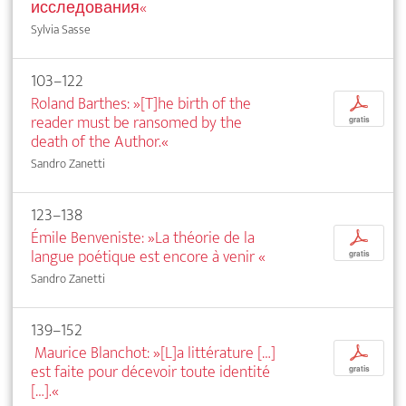
исследования«
Sylvia Sasse
103–122
Roland Barthes: »[T]he birth of the
p
reader must be ransomed by the
gratis
death of the Author.«
Sandro Zanetti
123–138
Émile Benveniste: »La théorie de la
p
langue poétique est encore à venir
«
gratis
Sandro Zanetti
139–152
Maurice Blanchot: »[L]a littérature […]
p
est faite pour décevoir toute identité
gratis
[…].«