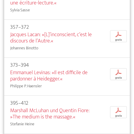
une écriture-lecture.«
Sylvia Sasse
357–372
Jacques Lacan: »[L]’inconscient, c’est le
p
discours de l’Autre.«
gratis
Johannes Binotto
373–394
Emmanuel Levinas: »Il est difficile de
p
pardonner à Heidegger.«
gratis
Philippe P. Haensler
395–412
Marshall McLuhan und Quentin Fiore:
p
»The medium is the massage.«
gratis
Stefanie Heine