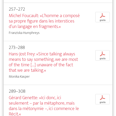
257–272
Michel Foucault: »L’homme a composé
p
sa propre figure dans les interstices
gratis
d’un langage en fragments.«
Franziska Humphreys
273–288
Hans-Jost Frey: »Since talking always
p
means to say something, we are most
gratis
of the time […] unaware of the fact
that we are talking.«
Monika Kasper
289–308
Gérard Genette: »Ici donc, ici
p
seulement – par la métaphore, mais
gratis
dans la métonymie –, ici commence le
Récit.«